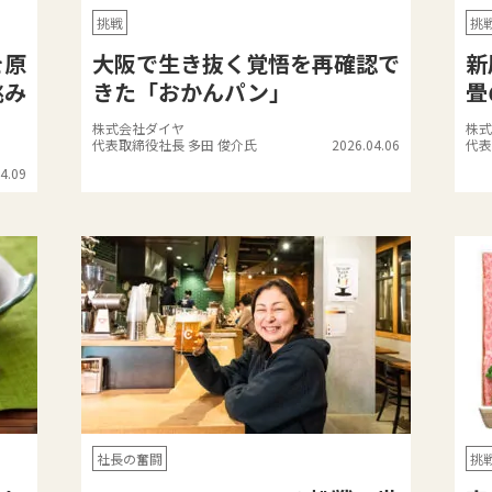
挑戦
挑
を原
大阪で生き抜く覚悟を再確認で
新
挑み
きた「おかんパン」
畳
株式会社ダイヤ
株式
代表取締役社長 多田 俊介氏
2026.04.06
代表
4.09
社長の奮闘
挑