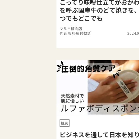
こってり味噌仕立てがおか
を呼ぶ国産牛のどて焼きを
つでもどこでも
マルヨ精肉店
代表 與那嶺 睦雄氏
2024.0
挑戦
ビジネスを通して日本を知