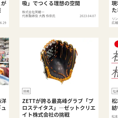
とが
吸」でつくる理想の空間
現
道
た
株式会社笑緒一
代表取締役 大西 伶奈氏
2023.04.07
リン
6.29
広報
挑戦
社
海洋
ZETTが誇る最高峰グラブ「プ
松
ギュ
ロステイタス」—ゼットクリエ
紡
イト株式会社の挑戦
松本