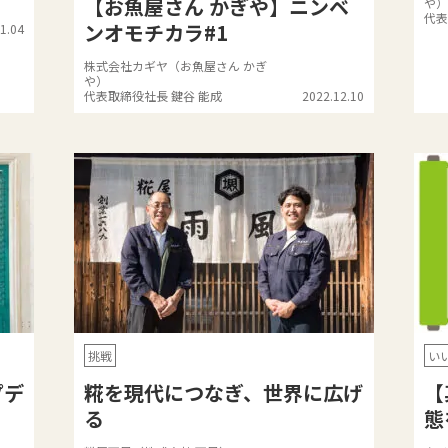
【お魚屋さん かぎや】ニンベ
や）
代表
ンオモチカラ#1
1.04
株式会社カギヤ（お魚屋さん かぎ
や）
代表取締役社長 鍵谷 能成
2022.12.10
挑戦
い
プデ
糀を現代につなぎ、世界に広げ
【
る
態