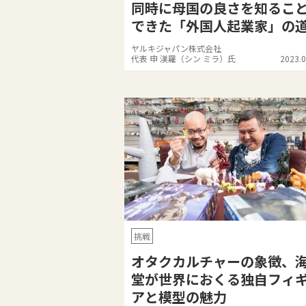
同時に母国の良さを知るこ
できた「外国人起業家」の
ヤルキジャパン株式会社
代表 申 渼羅（シン ミラ）氏
2023.0
挑戦
オタクカルチャーの象徴、
堂が世界におくる独自フィ
アと模型の魅力