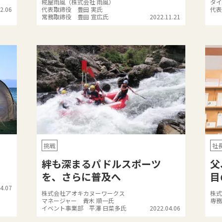
糀屋雨風（株式会社 雨風）
タイ
2.06
代表取締役 豊田 実氏
代表
常務取締役 豊田 宣広氏
2022.11.21
挑戦
社
絆も深まるパドルスポーツ
父
を、さらに普及へ
目
4.07
株式会社アオキカヌーワークス
株式
マネージャー 青木 順一氏
専務
イベント事業部 平澤 日菜多氏
2022.04.06