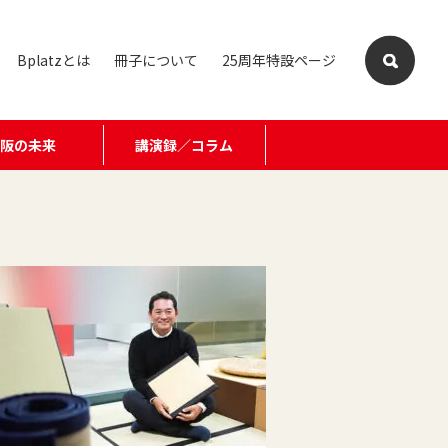
Bplatzとは
冊子について
25周年特設ページ
大阪の未来
講演録／コラム