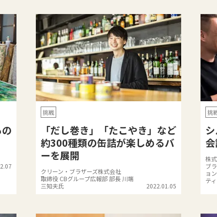
挑戦
挑
もの
「だし巻き」「たこやき」など
シ
約300種類の缶詰が楽しめるバ
会
ーを展開
株式
2.07
ブラ
クリーン・ブラザーズ株式会社
ョン
取締役 CBグループ広報部 部長 川端
ティ
三知夫氏
2022.01.05