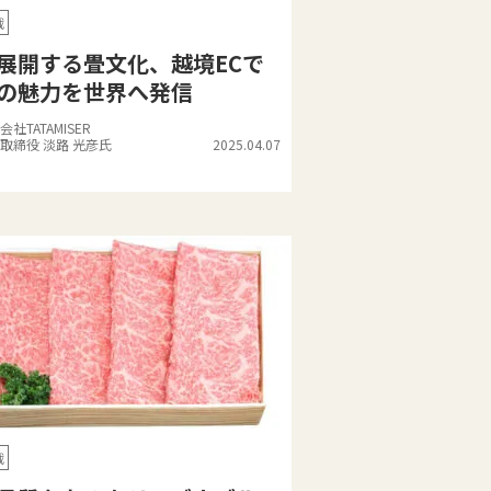
戦
展開する畳文化、越境ECで
の魅力を世界へ発信
会社TATAMISER
取締役 淡路 光彦氏
2025.04.07
戦