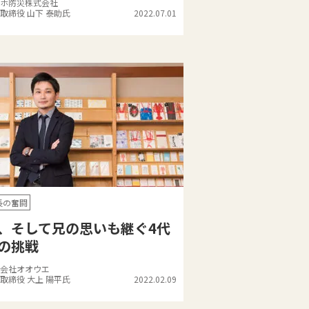
ホ防災株式会社
取締役 山下 泰助氏
2022.07.01
長の奮闘
、そして兄の思いも継ぐ4代
の挑戦
会社オオウエ
取締役 大上 陽平氏
2022.02.09