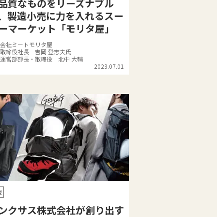
品質なものをリーズナブル
、製造小売に力を入れるスー
ーマーケット「モリタ屋」
会社ミートモリタ屋
取締役社長 吉岡 登志夫氏
運営部部長・取締役 北中 大輔
2023.07.01
戦
ンクサス株式会社が創り出す