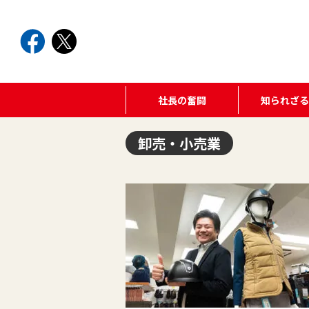
社長の奮闘
知られざ
卸売・小売業