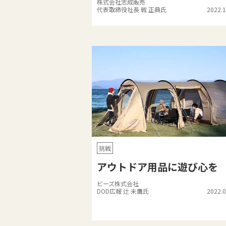
株式会社志成販売
代表取締役社長 戦 正典氏
2022.1
挑戦
アウトドア用品に遊び心を
ビーズ株式会社
DOD広報 辻 未鷹氏
2022.0