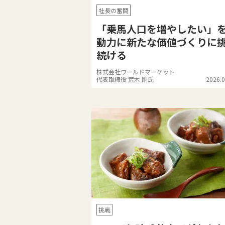
社長の奮闘
「乗馬人口を増やしたい」
動力に新たな価値づくりに
続ける
株式会社ワールドマーケット
代表取締役 荒木 剛氏
2026.0
挑戦