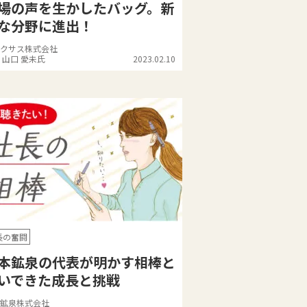
場の声を生かしたバッグ。新
な分野に進出！
クサス株式会社
 山口 愛未氏
2023.02.10
長の奮闘
本鉱泉の代表が明かす相棒と
いできた成長と挑戦
鉱泉株式会社