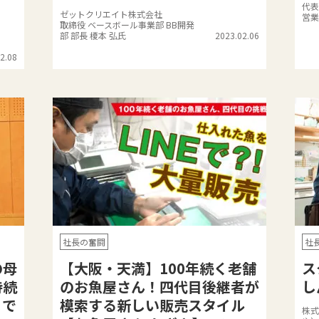
代表
ゼットクリエイト株式会社
営業
取締役 ベースボール事業部 BB開発
部 部長 榎本 弘氏
2023.02.06
2.08
社長の奮闘
社
の母
【大阪・天満】100年続く老舗
ス
持続
のお魚屋さん！四代目後継者が
し
まで
模索する新しい販売スタイル
株式