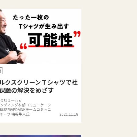
戦
ルクスクリーンＴシャツで社
課題の解決をめざす
会社Ｉ―ｎｅ
ンディング本部コミュニケーシ
戦略部VEDAINKチームコミュニ
チーフ 梅谷隼人氏
2021.11.18