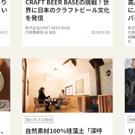
わり
CRAFT BEER BASEの挑戦！世
高
、い
界に日本のクラフトビール文化
に
を発信
パ
株式会社CRAFT BEER BASE
株式
4.02
代表取締役 谷 和氏
2024.03.05
代表
店舗
氏
知られざる技術
挑
り、
自然素材100％珪藻土「深呼
リ