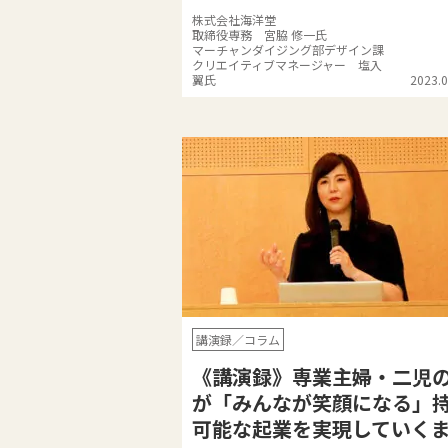
株式会社海洋堂
取締役専務 宮脇 修一氏
マーチャンダイジング部デザイン課
クリエイティブマネージャー 塩入
翼氏
2023.0
講演録／コラム
《講演録》専業主婦・二児
が「みんなが笑顔になる」
可能な起業を実現していく