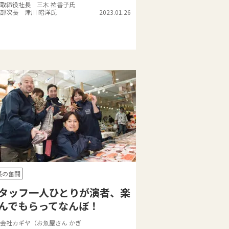
取締役社長 三木 祐香子氏
部次長 津川 昭洋氏
2023.01.26
長の奮闘
タッフ一人ひとりが演者、楽
んでもらってなんぼ！
会社カギヤ（お魚屋さん かぎ