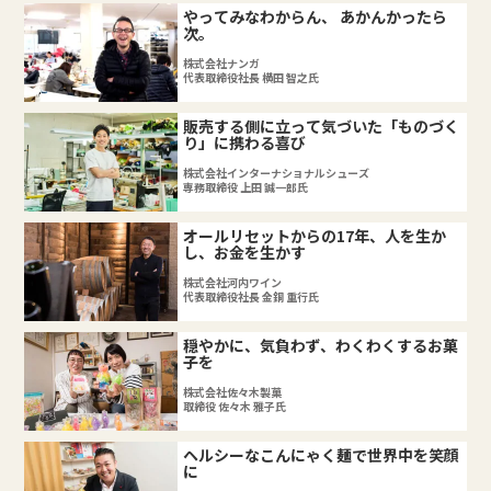
やってみなわからん、 あかんかったら
次。
株式会社ナンガ
代表取締役社長 横田 智之氏
販売する側に立って気づいた「ものづく
り」に携わる喜び
株式会社インターナショナルシューズ
専務取締役 上田 誠一郎氏
オールリセットからの17年、人を生か
し、お金を生かす
株式会社河内ワイン
代表取締役社長 金銅 重行氏
穏やかに、気負わず、わくわくするお菓
子を
株式会社佐々木製菓
取締役 佐々木 雅子氏
ヘルシーなこんにゃく麺で世界中を笑顔
に