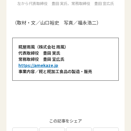
左から代表取締役 豊田 実氏、常務取締役 豊田 宣広氏
（取材・文／山口裕史 写真／福永浩二）
糀屋雨風（株式会社 雨風）
代表取締役 豊田 実氏
常務取締役 豊田 宣広氏
https://amekaze.jp
事業内容／糀と糀加工食品の製造・販売
この記事をシェア