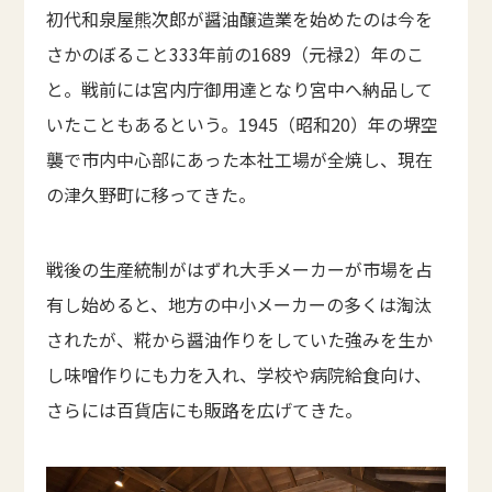
初代和泉屋熊次郎が醤油醸造業を始めたのは今を
さかのぼること333年前の1689（元禄2）年のこ
と。戦前には宮内庁御用達となり宮中へ納品して
いたこともあるという。1945（昭和20）年の堺空
襲で市内中心部にあった本社工場が全焼し、現在
の津久野町に移ってきた。
戦後の生産統制がはずれ大手メーカーが市場を占
有し始めると、地方の中小メーカーの多くは淘汰
されたが、糀から醤油作りをしていた強みを生か
し味噌作りにも力を入れ、学校や病院給食向け、
さらには百貨店にも販路を広げてきた。