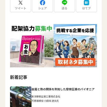
ツイート
シェア
送る
はてブ
新着記事
金属と熱の関係を熟知した摩擦圧接のパイオニア
東洋摩擦圧接工業株式会社
代表取締役 小田垣 達夫氏