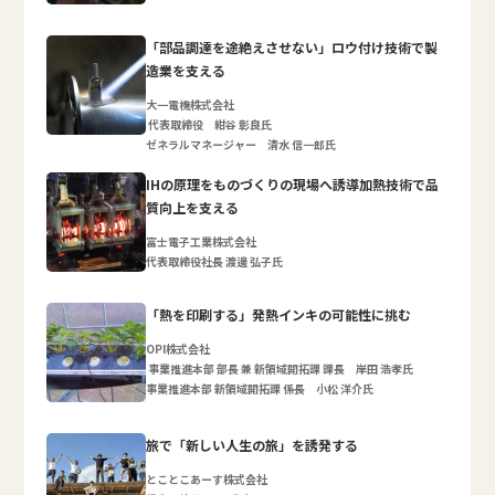
「部品調達を途絶えさせない」ロウ付け技術で製
造業を支える
大一電機株式会社
代表取締役 紺谷 彰良氏
ゼネラルマネージャー 清水 信一郎氏
IHの原理をものづくりの現場へ誘導加熱技術で品
質向上を支える
富士電子工業株式会社
代表取締役社長 渡邊 弘子氏
「熱を印刷する」発熱インキの可能性に挑む
OPI株式会社
事業推進本部 部長 兼 新領域開拓課 課長 岸田 浩孝氏
事業推進本部 新領域開拓課 係長 小松 洋介氏
旅で「新しい人生の旅」を誘発する
とことこあーす株式会社