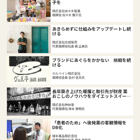
子を
株式会社佐々木製菓
取締役 佐々木 雅子氏
あきらめずに仕組みをアップデートし続
ける
株式会社志成販売
代表取締役社長 戦 正典氏
ブランドにあぐらをかかない 挑戦を続
ける
ホルベイン株式会社
取締役会長 吉村 信夫氏
長年築き上げた暖簾と取引先が財産 粟
おこしのノウハウをダイエットスイーツ
へ
株式会社神林堂
代表取締役 岸本 憲明氏
「患者のため」へ後発薬の客観情報を
DB化
榎本薬品株式会社
代表取締役社長 榎本 真宏氏