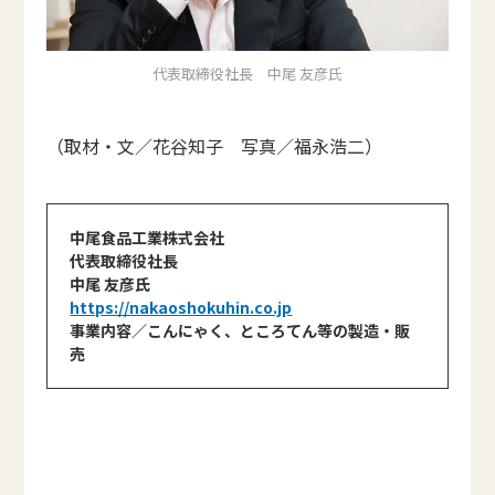
代表取締役社長 中尾 友彦氏
（取材・文／花谷知子 写真／福永浩二）
中尾食品工業株式会社
代表取締役社長
中尾 友彦氏
https://nakaoshokuhin.co.jp
事業内容／こんにゃく、ところてん等の製造・販
売