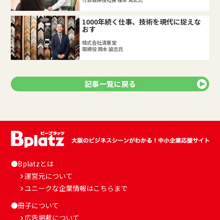
1000年続く仕事、技術を現代に捉えな
おす
株式会社清華堂
取締役 岡本 諭志氏
記事一覧に戻る
●Bplatzとは
運営元について
ユニークな企業情報はこちらまで
●冊子について
広告掲載について