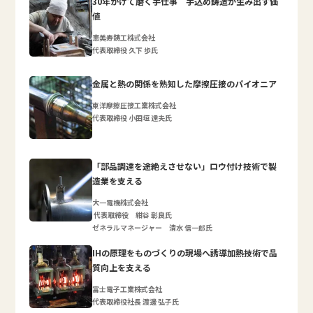
30年かけて磨く手仕事 手込め鋳造が生み出す価
値
恵美寿鋳工株式会社
代表取締役 久下 歩氏
金属と熱の関係を熟知した摩擦圧接のパイオニア
東洋摩擦圧接工業株式会社
代表取締役 小田垣 達夫氏
「部品調達を途絶えさせない」ロウ付け技術で製
造業を支える
大一電機株式会社
代表取締役 紺谷 彰良氏
ゼネラルマネージャー 清水 信一郎氏
IHの原理をものづくりの現場へ誘導加熱技術で品
質向上を支える
富士電子工業株式会社
代表取締役社長 渡邊 弘子氏