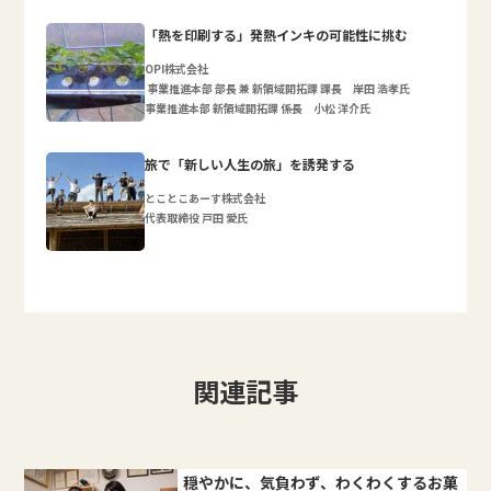
「熱を印刷する」発熱インキの可能性に挑む
OPI株式会社
事業推進本部 部長 兼 新領域開拓課 課長 岸田 浩孝氏
事業推進本部 新領域開拓課 係長 小松 洋介氏
旅で「新しい人生の旅」を誘発する
とことこあーす株式会社
代表取締役 戸田 愛氏
関連記事
穏やかに、気負わず、わくわくするお菓