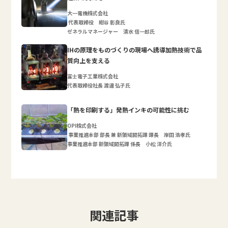
大一電機株式会社
代表取締役 紺谷 彰良氏
ゼネラルマネージャー 清水 信一郎氏
IHの原理をものづくりの現場へ誘導加熱技術で品
質向上を支える
富士電子工業株式会社
代表取締役社長 渡邊 弘子氏
「熱を印刷する」発熱インキの可能性に挑む
OPI株式会社
事業推進本部 部長 兼 新領域開拓課 課長 岸田 浩孝氏
事業推進本部 新領域開拓課 係長 小松 洋介氏
関連記事