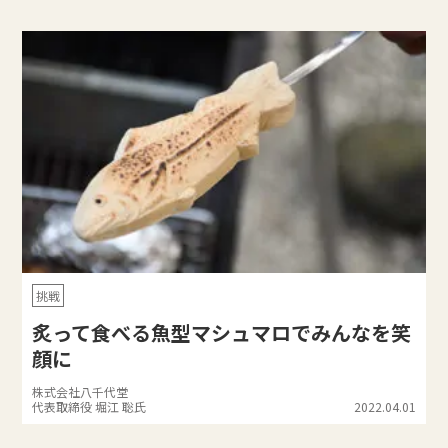
挑戦
炙って食べる魚型マシュマロでみんなを笑
顔に
株式会社八千代堂
代表取締役 堀江 聡氏
2022.04.01