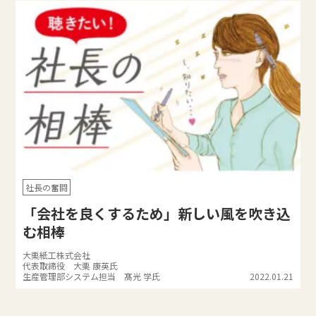
社長の奮闘
「会社を良くするため」新しい風を吹き込
む相棒
大栗紙工株式会社
代表取締役 大栗 康英氏
生産管理部システム担当 髙光 学氏
2022.01.21