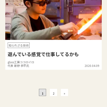
知られざる技術
遊んでいる感覚で仕事してるかも
glass工房ココロイロ
代表 新野 恭平氏
2020.04.09
1
2
»