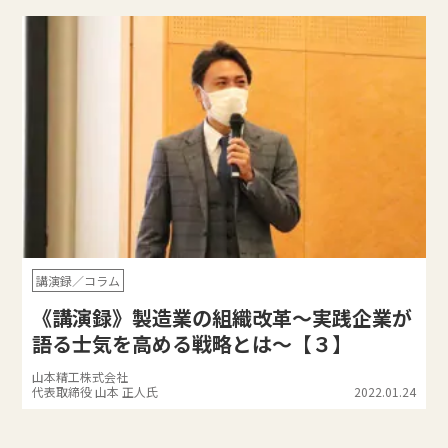
講演録／コラム
《講演録》製造業の組織改革～実践企業が
語る士気を高める戦略とは～【３】
山本精工株式会社
代表取締役 山本 正人氏
2022.01.24