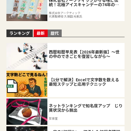
統！北極アイスキャンデーの74年の軌
跡
株式会社アークティック
代表取締役 久保田 光恵氏
ランキング
最新
歴代
西暦和暦早見表【2026年最新版】～世
の中のできごとを復習しながら～
【1分で解決】Excelで文字数を数える
最短ステップと応用テクニック
ネットランキングで知名度アップ じり
貧状況から脱出
甘泉堂