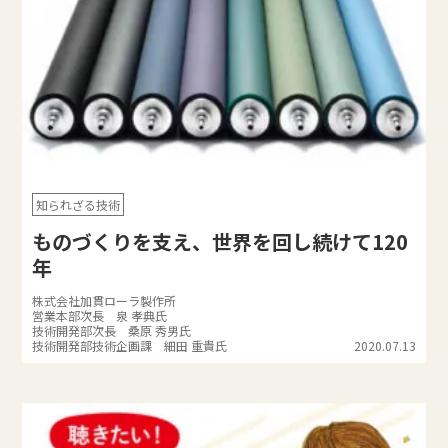
知られざる技術
ものづくりを支え、世界を回し続けて120
年
株式会社加貫ローラ製作所
営業本部次長 泉 孝典氏
技術開発部次長 桑原 秀男氏
技術開発部技術企画課 細田 重貴氏
2020.07.13