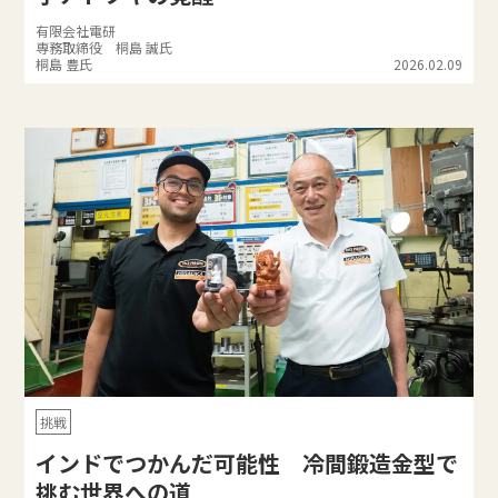
有限会社電研
専務取締役 桐島 誠氏
桐島 豊氏
2026.02.09
挑戦
インドでつかんだ可能性 冷間鍛造金型で
挑む世界への道