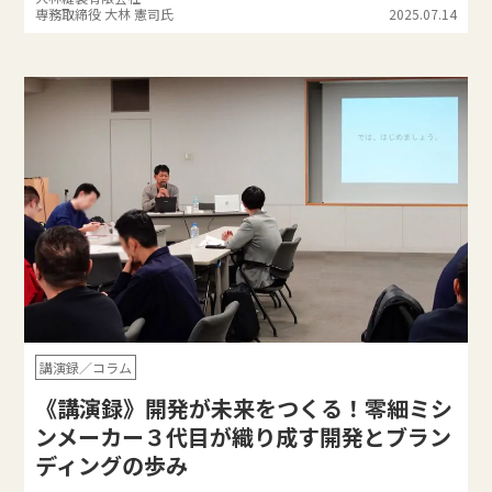
専務取締役 大林 憲司氏
2025.07.14
講演録／コラム
《講演録》開発が未来をつくる！零細ミシ
ンメーカー３代目が織り成す開発とブラン
ディングの歩み