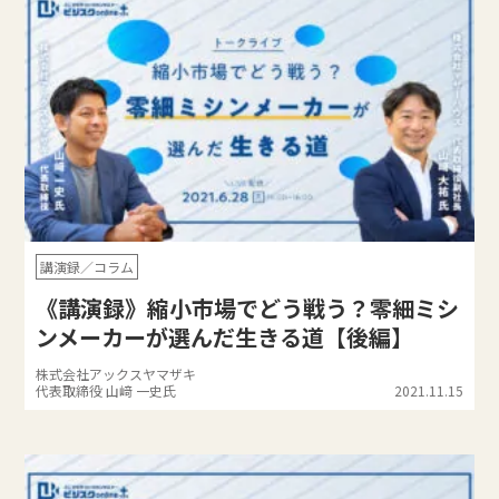
講演録／コラム
《講演録》縮小市場でどう戦う？零細ミシ
ンメーカーが選んだ生きる道【後編】
株式会社アックスヤマザキ
代表取締役 山﨑 一史氏
2021.11.15