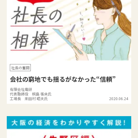
社長の奮闘
会社の窮地でも揺るがなかった“信頼”
有限会社電研
代表取締役 桐島 張央氏
工場長 来田村 昭夫氏
2020.06.24