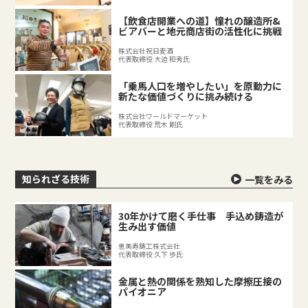
【飲食店開業への道】憧れの醸造所&
ビアバーと地元商店街の活性化に挑戦
株式会社祝日麦酒
代表取締役 大迫 和秀氏
「乗馬人口を増やしたい」を原動力に
新たな価値づくりに挑み続ける
株式会社ワールドマーケット
代表取締役 荒木 剛氏
知られざる技術
一覧をみる
30年かけて磨く手仕事 手込め鋳造が
生み出す価値
恵美寿鋳工株式会社
代表取締役 久下 歩氏
金属と熱の関係を熟知した摩擦圧接の
パイオニア