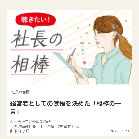
社長の奮闘
経営者としての覚悟を決めた「相棒の一
言」
株式会社三栄金属製作所
代表取締役社長 山下 裕司（文 敬作）氏
山下 洋子氏
2022.05.23