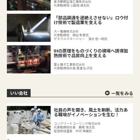
東洋摩擦圧接工業株式会社
代表取締役 小田垣 達夫氏
「部品調達を途絶えさせない」ロウ付
け技術で製造業を支える
大一電機株式会社
代表取締役 紺谷 彰良氏
ゼネラルマネージャー 清水 信一郎氏
IHの原理をものづくりの現場へ誘導加
熱技術で品質向上を支える
富士電子工業株式会社
代表取締役社長 渡邊 弘子氏
いい会社
一覧をみる
社員の声を聞き、風土を刷新。活力あ
る職場がイノベーションを生む！
コンクリートコーリング株式会社
代表取締役社長 藤尾 浩太氏
経営統括室長 中元 美緒氏