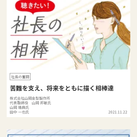
社長の奮闘
苦難を支え、将来をともに描く相棒達
株式会社山岡金型製作所
代表取締役 山岡 邦敏氏
山岡 靖典氏
田中 一也氏
2021.11.22