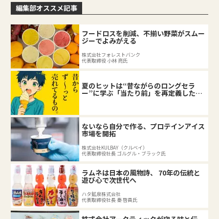
編集部オススメ記事
フードロスを削減、不揃い野菜がスムー
ジーでよみがえる
株式会社フォレストバンク
代表取締役 小林 亮氏
夏のヒットは“昔ながらのロングセラ
ー”に学ぶ「当たり前」を再定義した企
業の底力
ないなら自分で作る、プロテインアイス
市場を開拓
株式会社KULBAY（クルベイ）
代表取締役社長 ゴルグル・ブラック氏
ラムネは日本の風物詩、 70年の伝統と
遊び心で次世代へ
ハタ鉱泉株式会社
代表取締役社長 秦 啓員氏
株式会社アークティックが守る味と伝