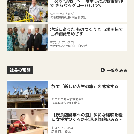
―次の“挑戦”へ― 継承した挑戦者精神
で さらなるグローバル化へ
株式会社ミナミダ
代表取締役社長 南田 剛志氏
地域にあった ものづくりと 市場開拓で
世界網羅をめざす
株式会社アルテコ
代表取締役社長 浜田 和史氏
社長の奮闘
一覧をみる
旅で「新しい人生の旅」を誘発する
とことこあーす株式会社
代表取締役 戸田 愛氏
【飲食店開業への道】多彩な経験を糧
に女将がつくる足を運ぶ価値のある料
理店
おばんざい たね
店主 向井 綾氏