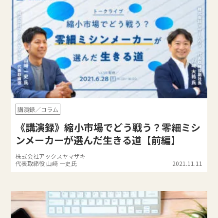
講演録／コラム
《講演録》縮小市場でどう戦う？零細ミシ
ンメーカーが選んだ生きる道【前編】
株式会社アックスヤマザキ
代表取締役 山﨑 一史氏
2021.11.11