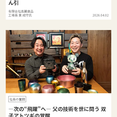
ん引
有限会社高麗食品
工場長 黄 成守氏
2026.04.02
社長の奮闘
―次の“飛躍”へ― 父の技術を世に問う 双
子アトツギの覚醒