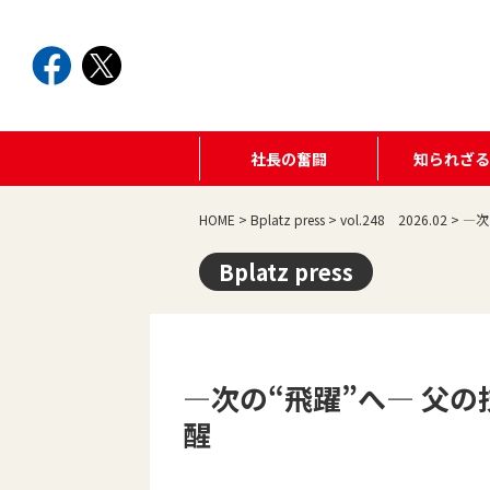
社長の奮闘
知られざ
HOME
>
Bplatz press
>
vol.248 2026.02
>
―次
Bplatz press
―次の“飛躍”へ― 父
醒