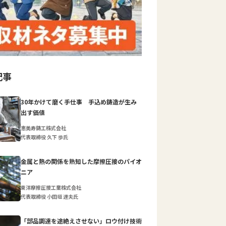
記事
30年かけて磨く手仕事 手込め鋳造が生み
出す価値
恵美寿鋳工株式会社
代表取締役 久下 歩氏
金属と熱の関係を熟知した摩擦圧接のパイオ
ニア
東洋摩擦圧接工業株式会社
代表取締役 小田垣 達夫氏
「部品調達を途絶えさせない」ロウ付け技術