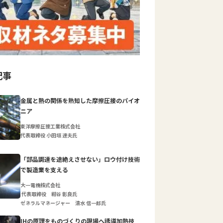
記事
金属と熱の関係を熟知した摩擦圧接のパイオ
ニア
東洋摩擦圧接工業株式会社
代表取締役 小田垣 達夫氏
「部品調達を途絶えさせない」ロウ付け技術
で製造業を支える
大一電機株式会社
代表取締役 紺谷 彰良氏
ゼネラルマネージャー 清水 信一郎氏
IHの原理をものづくりの現場へ誘導加熱技