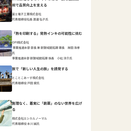
術で品質向上を支える
富士電子工業株式会社
代表取締役社長 渡邊 弘子氏
「熱を印刷する」発熱インキの可能性に挑む
OPI株式会社
事業推進本部 部長 兼 新領域開拓課 課長 岸田 浩孝
氏
事業推進本部 新領域開拓課 係長 小松 洋介氏
旅で「新しい人生の旅」を誘発する
とことこあーす株式会社
代表取締役 戸田 愛氏
無理なく、着実に「劇薬」のない世界を広げ
る
株式会社エシカルノーマル
代表取締役 本川 誠氏