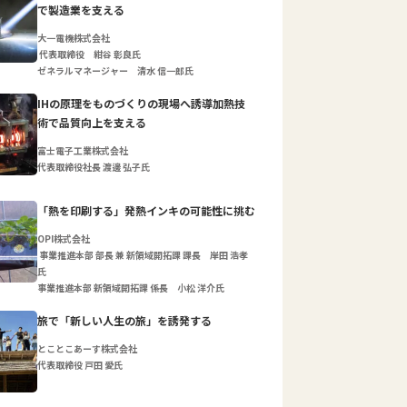
で製造業を支える
大一電機株式会社
代表取締役 紺谷 彰良氏
ゼネラルマネージャー 清水 信一郎氏
IHの原理をものづくりの現場へ誘導加熱技
術で品質向上を支える
富士電子工業株式会社
代表取締役社長 渡邊 弘子氏
「熱を印刷する」発熱インキの可能性に挑む
OPI株式会社
事業推進本部 部長 兼 新領域開拓課 課長 岸田 浩孝
氏
事業推進本部 新領域開拓課 係長 小松 洋介氏
旅で「新しい人生の旅」を誘発する
とことこあーす株式会社
代表取締役 戸田 愛氏