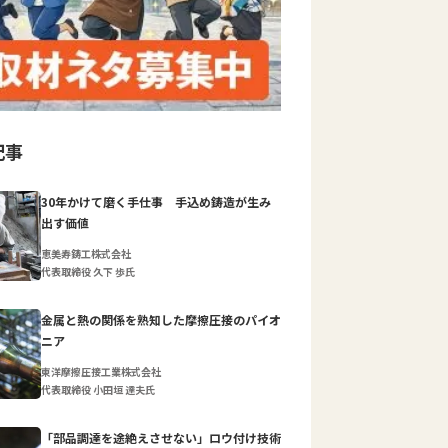
記事
30年かけて磨く手仕事 手込め鋳造が生み
出す価値
恵美寿鋳工株式会社
代表取締役 久下 歩氏
金属と熱の関係を熟知した摩擦圧接のパイオ
ニア
東洋摩擦圧接工業株式会社
代表取締役 小田垣 達夫氏
「部品調達を途絶えさせない」ロウ付け技術