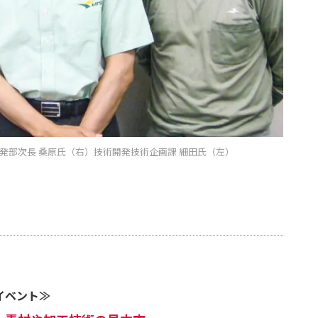
発部次長 桑原氏（右）技術開発技術企画課 細田氏（左）
イベント≫