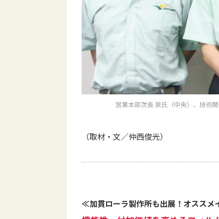
営業本部次長 泉氏（中央）、技術開
（取材・文／仲西俊光）
≪加貫ローラ製作所も出展！オススメ