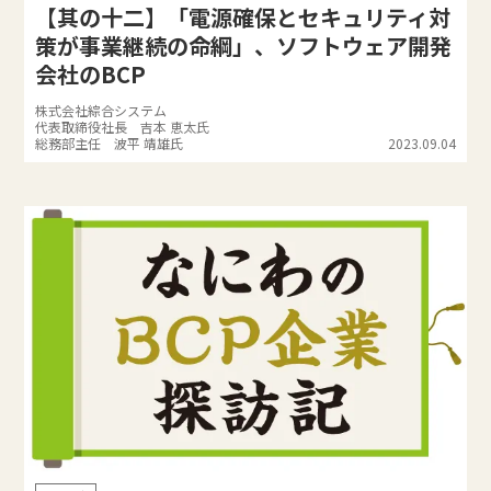
【其の十二】「電源確保とセキュリティ対
策が事業継続の命綱」、ソフトウェア開発
会社のBCP
株式会社綜合システム
代表取締役社長 吉本 恵太氏
総務部主任 波平 靖雄氏
2023.09.04