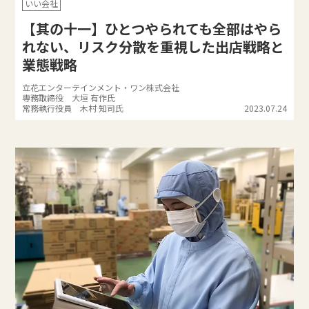
いい会社
【其の十一】ひとつやられても全部はやら
れない、リスク分散を重視した出店戦略と
業態戦略
立花エンターテインメント・ワン株式会社
専務取締役 大垣 有作氏
常務執行役員 木村 知司氏
2023.07.24