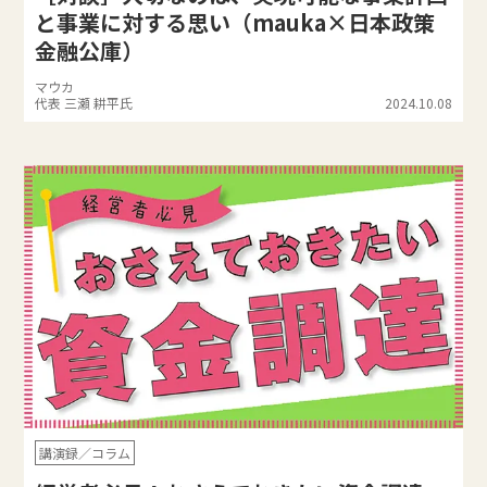
と事業に対する思い（mauka×日本政策
金融公庫）
マウカ
代表 三瀬 耕平氏
2024.10.08
講演録／コラム