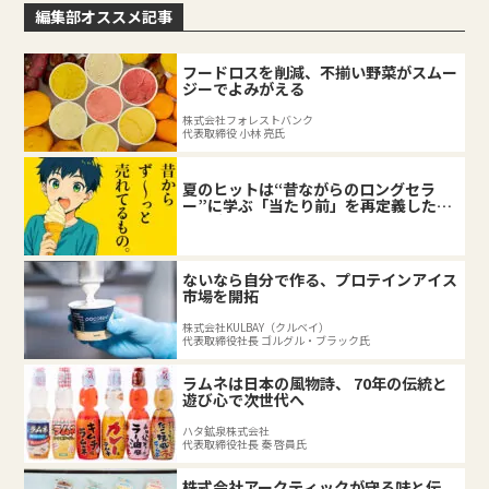
編集部オススメ記事
フードロスを削減、不揃い野菜がスムー
ジーでよみがえる
株式会社フォレストバンク
代表取締役 小林 亮氏
夏のヒットは“昔ながらのロングセラ
ー”に学ぶ「当たり前」を再定義した企
業の底力
ないなら自分で作る、プロテインアイス
市場を開拓
株式会社KULBAY（クルベイ）
代表取締役社長 ゴルグル・ブラック氏
ラムネは日本の風物詩、 70年の伝統と
遊び心で次世代へ
ハタ鉱泉株式会社
代表取締役社長 秦 啓員氏
株式会社アークティックが守る味と伝