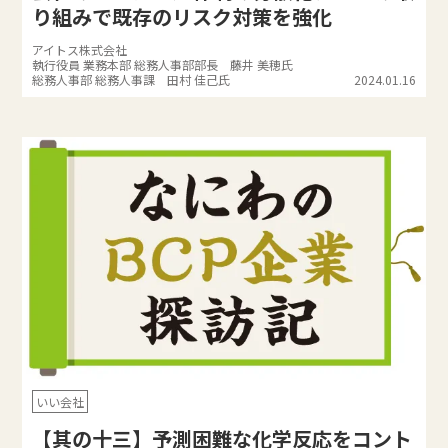
り組みで既存のリスク対策を強化
アイトス株式会社
執行役員 業務本部 総務人事部部長 藤井 美穂氏
総務人事部 総務人事課 田村 佳己氏
2024.01.16
いい会社
【其の十三】予測困難な化学反応をコント