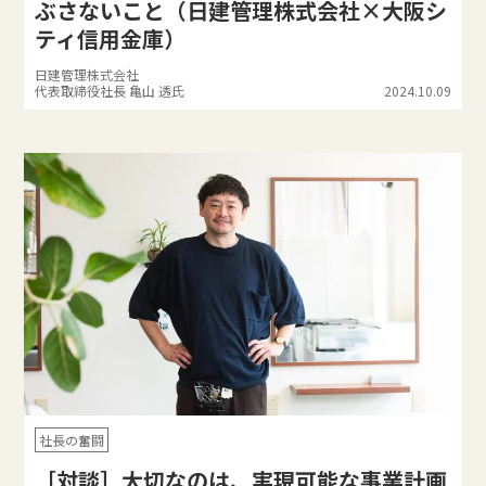
ぶさないこと（日建管理株式会社×大阪シ
ティ信用金庫）
日建管理株式会社
代表取締役社長 亀山 透氏
2024.10.09
社長の奮闘
［対談］大切なのは、実現可能な事業計画