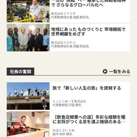
―次の“挑戦”へ― 継承した挑戦者精神
で さらなるグローバル化へ
株式会社ミナミダ
代表取締役社長 南田 剛志氏
地域にあった ものづくりと 市場開拓で
世界網羅をめざす
株式会社アルテコ
代表取締役社長 浜田 和史氏
社長の奮闘
一覧をみる
旅で「新しい人生の旅」を誘発する
とことこあーす株式会社
代表取締役 戸田 愛氏
【飲食店開業への道】多彩な経験を糧
に女将がつくる足を運ぶ価値のある料
理店
おばんざい たね
店主 向井 綾氏