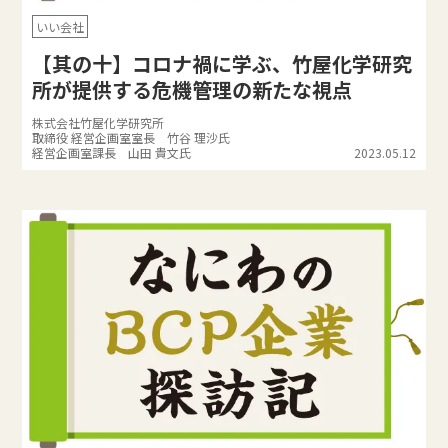
いい会社
【其の十】コロナ禍に学ぶ、竹屋化学研究
所が提供する危機管理の新たな視点
株式会社竹屋化学研究所
取締役 経営企画室室長 竹谷 理沙氏
経営企画室課長 山田 貴文氏
2023.05.12