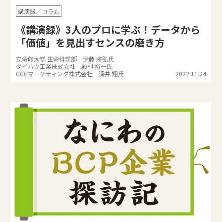
講演録／コラム
《講演録》3人のプロに学ぶ！データから
「価値」を見出すセンスの磨き方
立命館大学 生命科学部 伊藤 將弘氏
ダイハツ工業株式会社 殿村 裕一氏
CCCマーケティング株式会社 深井 翔氏
2022.11.24