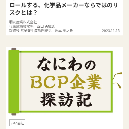
ロールする、化学品メーカーならではのリ
スクとは？
明友産業株式会社
代表取締役常務 西口 香織氏
取締役 営業兼生産部門統括 岩本 雅之氏
2023.11.13
いい会社