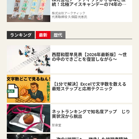
統！北極アイスキャンデーの74年の軌
跡
株式会社アークティック
代表取締役 久保田 光恵氏
ランキング
最新
歴代
西暦和暦早見表【2026年最新版】～世
の中のできごとを復習しながら～
【1分で解決】Excelで文字数を数える
最短ステップと応用テクニック
ネットランキングで知名度アップ じり
貧状況から脱出
甘泉堂