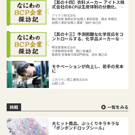
【其の十四】衣料メーカー アイトス株
式会社のBCPは生産体制の分散化、
BCPの取り組みで既存のリスク対策を
強化
アイトス株式会社
執行役員 業務本部 総務人事部部長 藤井 美穂氏
総務人事部 総務人事課 田村 佳己氏
【其の十三】予測困難な化学反応をコ
ントロールする、化学品メーカーなら
ではのリスクとは？
明友産業株式会社
代表取締役常務 西口 香織氏
取締役 営業兼生産部門統括 岩本 雅之氏
モチベーションが向上し、若手の見本
に
三元ラセン管工業株式会社
山田 心氏
挑戦
一覧をみる
大ヒット商品、ぷっくりキラキラな
「ボンボンドロップシール」