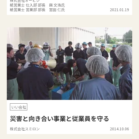
株式会社オービシ
紙営業士 仕入部 部長 與 文浩氏
紙営業士 営業部 部長 宮田 仁氏
2021.01.19
いい会社
災害と向き合い事業と従業員を守る
株式会社スミロン
2014.10.06