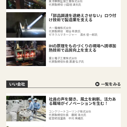
東洋摩擦圧接工業株式会社
代表取締役 小田垣 達夫氏
「部品調達を途絶えさせない」ロウ付
け技術で製造業を支える
大一電機株式会社
代表取締役 紺谷 彰良氏
ゼネラルマネージャー 清水 信一郎氏
IHの原理をものづくりの現場へ誘導加
熱技術で品質向上を支える
富士電子工業株式会社
代表取締役社長 渡邊 弘子氏
いい会社
一覧をみる
社員の声を聞き、風土を刷新。活力あ
る職場がイノベーションを生む！
コンクリートコーリング株式会社
代表取締役社長 藤尾 浩太氏
経営統括室長 中元 美緒氏