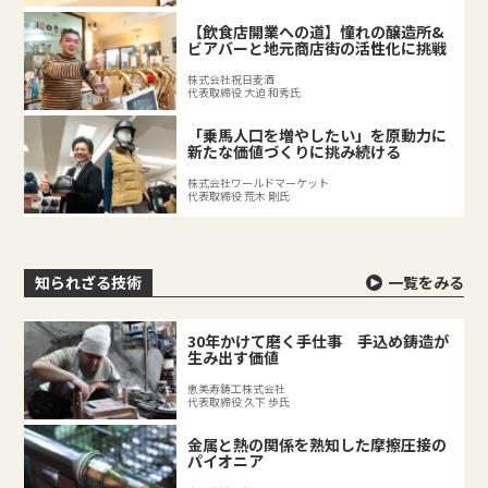
【飲食店開業への道】憧れの醸造所&
ビアバーと地元商店街の活性化に挑戦
株式会社祝日麦酒
代表取締役 大迫 和秀氏
「乗馬人口を増やしたい」を原動力に
新たな価値づくりに挑み続ける
株式会社ワールドマーケット
代表取締役 荒木 剛氏
知られざる技術
一覧をみる
30年かけて磨く手仕事 手込め鋳造が
生み出す価値
恵美寿鋳工株式会社
代表取締役 久下 歩氏
金属と熱の関係を熟知した摩擦圧接の
パイオニア