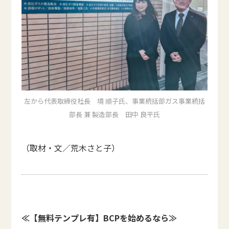
左から代表取締役社長 境 順子氏、事業統括部ガス事業統括
部長 兼 製造部長 田中 良平氏
（取材・文／荒木さと子）
≪【無料テンプレ有】BCPを始めるなら≫