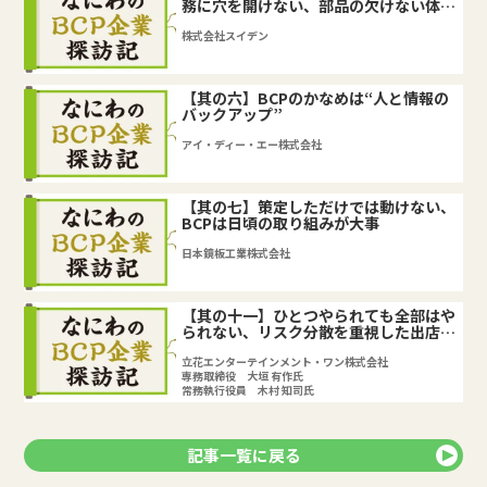
務に穴を開けない、部品の欠けない体制
づくり
株式会社スイデン
【其の六】BCPのかなめは“人と情報の
バックアップ”
アイ・ディー・エー株式会社
【其の七】策定しただけでは動けない、
BCPは日頃の取り組みが大事
日本鏡板工業株式会社
【其の十一】ひとつやられても全部はや
られない、リスク分散を重視した出店戦
略と業態戦略
立花エンターテインメント・ワン株式会社
専務取締役 大垣 有作氏
常務執行役員 木村 知司氏
記事一覧に戻る