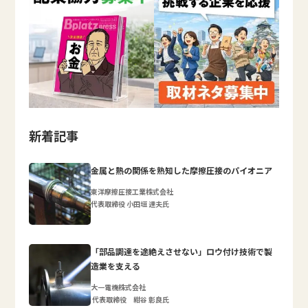
新着記事
金属と熱の関係を熟知した摩擦圧接のパイオニア
東洋摩擦圧接工業株式会社
代表取締役 小田垣 達夫氏
「部品調達を途絶えさせない」ロウ付け技術で製
造業を支える
大一電機株式会社
代表取締役 紺谷 彰良氏