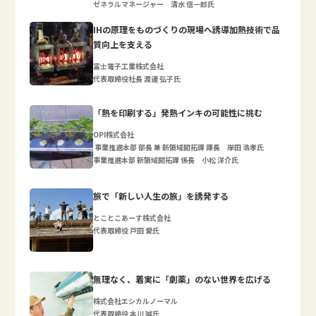
ゼネラルマネージャー 清水 信一郎氏
IHの原理をものづくりの現場へ誘導加熱技術で品
質向上を支える
富士電子工業株式会社
代表取締役社長 渡邊 弘子氏
「熱を印刷する」発熱インキの可能性に挑む
OPI株式会社
事業推進本部 部長 兼 新領域開拓課 課長 岸田 浩孝氏
事業推進本部 新領域開拓課 係長 小松 洋介氏
旅で「新しい人生の旅」を誘発する
とことこあーす株式会社
代表取締役 戸田 愛氏
無理なく、着実に「劇薬」のない世界を広げる
株式会社エシカルノーマル
代表取締役 本川 誠氏