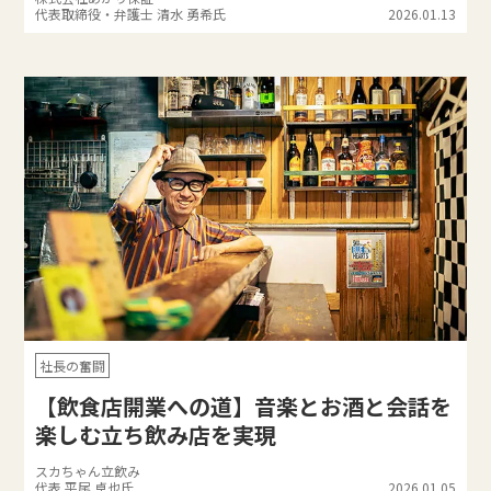
代表取締役・弁護士 清水 勇希氏
2026.01.13
社長の奮闘
【飲食店開業への道】音楽とお酒と会話を
楽しむ立ち飲み店を実現
スカちゃん立飲み
代表 平尾 卓也氏
2026.01.05