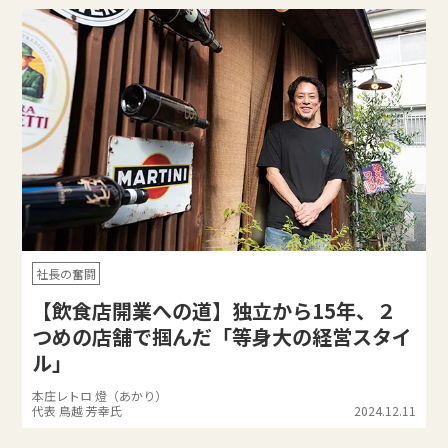
社長の奮闘
【飲食店開業への道】独立から15年、２
つめの店舗で掴んだ「等身大の経営スタイ
ル」
本庄レトロ 燈（あかり）
代表 鳥越 芳幸氏
2024.12.11