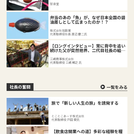
甘泉堂
弁当のあの「魚」が、なぜ日本全国の醤
油差しとして広まったのか！？
株式会社旭創業
代表取締役社長 渡辺 慶二氏
【ロングインタビュー】常に背中を追い
続けた父が突然他界、二代目社長の組織
づくり。
三嶋商事株式会社
代表取締役 三嶋 賴之 氏
社長の奮闘
一覧をみる
旅で「新しい人生の旅」を誘発する
とことこあーす株式会社
代表取締役 戸田 愛氏
【飲食店開業への道】多彩な経験を糧