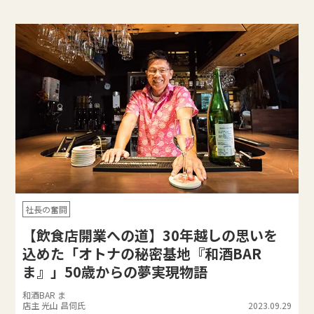
社長の奮闘
【飲食店開業への道】30年越しの思いを
込めた「オトナの秘密基地『和酒BAR
ま』」50歳からの夢実現物語
和酒BAR ま
店主 光山 昌伺氏
2023.09.29