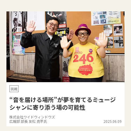
挑戦
“音を届ける場所”が夢を育てる――ミュージ
シャンに寄り添う場の可能性
株式会社ワイドウィンドウズ
広報部 部長 友松 亮平氏
2025.06.09