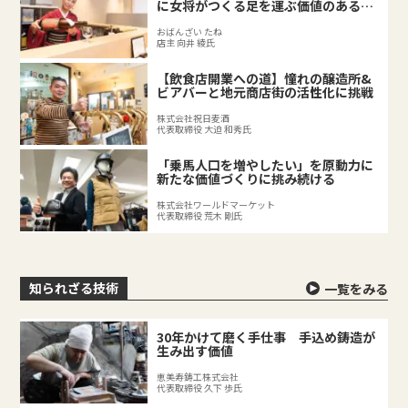
に女将がつくる足を運ぶ価値のある料
理店
おばんざい たね
店主 向井 綾氏
【飲食店開業への道】憧れの醸造所&
ビアバーと地元商店街の活性化に挑戦
株式会社祝日麦酒
代表取締役 大迫 和秀氏
「乗馬人口を増やしたい」を原動力に
新たな価値づくりに挑み続ける
株式会社ワールドマーケット
代表取締役 荒木 剛氏
知られざる技術
一覧をみる
30年かけて磨く手仕事 手込め鋳造が
生み出す価値
恵美寿鋳工株式会社
代表取締役 久下 歩氏