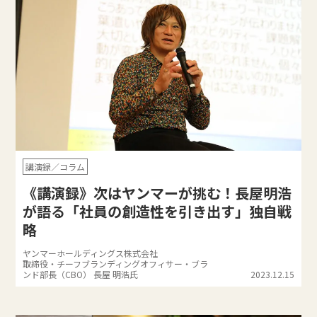
講演録／コラム
《講演録》次はヤンマーが挑む！長屋明浩
が語る「社員の創造性を引き出す」独自戦
略
ヤンマーホールディングス株式会社
取締役・チーフブランディングオフィサー・ブラ
ンド部長（CBO） 長屋 明浩氏
2023.12.15