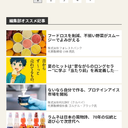
編集部オススメ記事
フードロスを削減、不揃い野菜がスムー
ジーでよみがえる
株式会社フォレストバンク
代表取締役 小林 亮氏
夏のヒットは“昔ながらのロングセラ
ー”に学ぶ「当たり前」を再定義した企
業の底力
ないなら自分で作る、プロテインアイス
市場を開拓
株式会社KULBAY（クルベイ）
代表取締役社長 ゴルグル・ブラック氏
ラムネは日本の風物詩、 70年の伝統と
遊び心で次世代へ