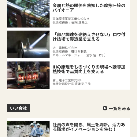
金属と熱の関係を熟知した摩擦圧接の
パイオニア
東洋摩擦圧接工業株式会社
代表取締役 小田垣 達夫氏
「部品調達を途絶えさせない」ロウ付
け技術で製造業を支える
大一電機株式会社
代表取締役 紺谷 彰良氏
ゼネラルマネージャー 清水 信一郎氏
IHの原理をものづくりの現場へ誘導加
熱技術で品質向上を支える
富士電子工業株式会社
代表取締役社長 渡邊 弘子氏
いい会社
一覧をみる
社員の声を聞き、風土を刷新。活力あ
る職場がイノベーションを生む！