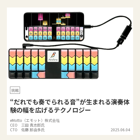
挑戦
“だれでも奏でられる音”が生まれる――演奏体
験の幅を広げるテクノロジー
eMotto（エモット）株式会社
CEO 三田 真志郎氏
CTO 佐藤 那由多氏
2025.06.04