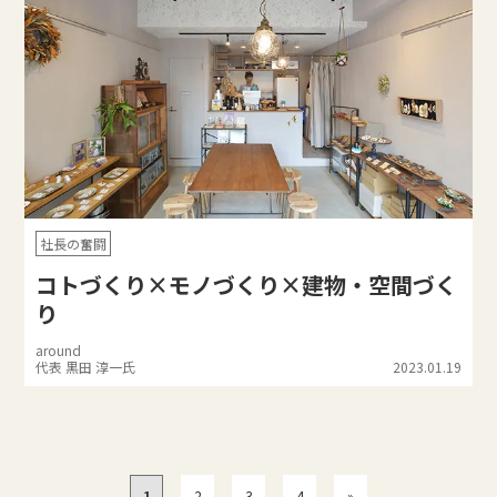
社長の奮闘
コトづくり×モノづくり×建物・空間づく
り
around
代表 黒田 淳一氏
2023.01.19
1
2
3
4
»