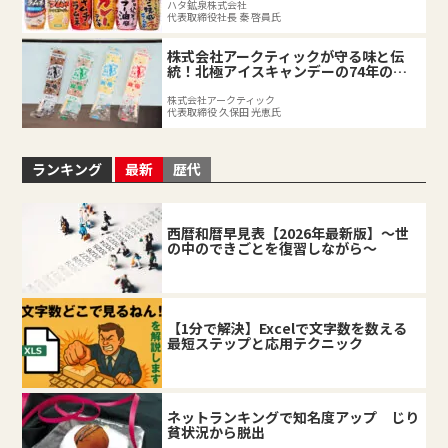
ハタ鉱泉株式会社
代表取締役社長 秦 啓員氏
株式会社アークティックが守る味と伝
統！北極アイスキャンデーの74年の軌
跡
株式会社アークティック
代表取締役 久保田 光恵氏
ランキング
最新
歴代
西暦和暦早見表【2026年最新版】～世
の中のできごとを復習しながら～
【1分で解決】Excelで文字数を数える
最短ステップと応用テクニック
ネットランキングで知名度アップ じり
貧状況から脱出