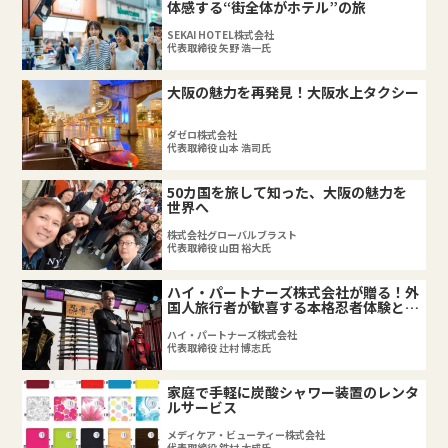
体感する“街全体がホテル”の旅
SEKAI HOTEL株式会社
代表取締役 矢野 浩一氏
大阪の魅力を再発見！大阪水上タクシー
ダゼロ株式会社
代表取締役 山本 浩司氏
50カ国を旅して知った、大阪の魅力を
世界へ
株式会社グローバルブラスト
代表取締役 山田 裕大氏
ハイ・パートナーズ株式会社が贈る！外
国人旅行者が歓喜する本格忍者体験と
は？
ハイ・パートナーズ株式会社
代表取締役 辻村 博志氏
家庭で手軽に炭酸シャワー装置のレンタ
ルサービス
メディケア・ビューティー株式会社
代表取締役 鉄村 太成氏