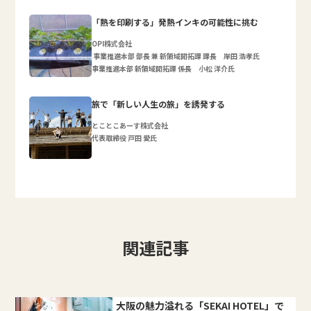
「熱を印刷する」発熱インキの可能性に挑む
OPI株式会社
事業推進本部 部長 兼 新領域開拓課 課長 岸田 浩孝氏
事業推進本部 新領域開拓課 係長 小松 洋介氏
旅で「新しい人生の旅」を誘発する
とことこあーす株式会社
代表取締役 戸田 愛氏
関連記事
大阪の魅力溢れる「SEKAI HOTEL」で