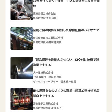
30年かけて磨く手仕事 手込め鋳造が生み出す価
値
恵美寿鋳工株式会社
代表取締役 久下 歩氏
金属と熱の関係を熟知した摩擦圧接のパイオニア
東洋摩擦圧接工業株式会社
代表取締役 小田垣 達夫氏
「部品調達を途絶えさせない」ロウ付け技術で製
造業を支える
大一電機株式会社
代表取締役 紺谷 彰良氏
ゼネラルマネージャー 清水 信一郎氏
IHの原理をものづくりの現場へ誘導加熱技術で品
質向上を支える
富士電子工業株式会社
代表取締役社長 渡邊 弘子氏