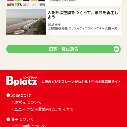
人を呼ぶ空間をつくって、まちを再生し
よう
9株式会社
代表取締役社長/クリエイティブディレクター 久田 一男
氏
記事一覧に戻る
●Bplatzとは
運営元について
ユニークな企業情報はこちらまで
●冊子について
広告掲載について