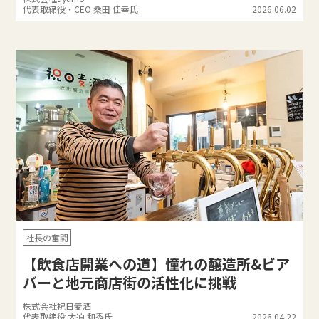
代表取締役・CEO 桑田 佳幸氏
2026.06.02
社長の奮闘
【飲食店開業への道】憧れの醸造所&ビア
バーと地元商店街の活性化に挑戦
株式会社祝日麦酒
代表取締役 大迫 和秀氏
2026.04.22