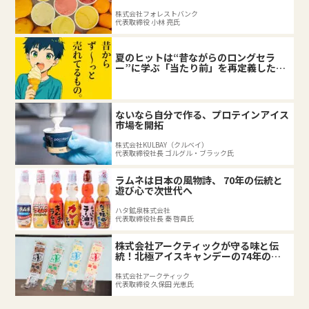
株式会社フォレストバンク
代表取締役 小林 亮氏
夏のヒットは“昔ながらのロングセラ
ー”に学ぶ「当たり前」を再定義した企
業の底力
ないなら自分で作る、プロテインアイス
市場を開拓
株式会社KULBAY（クルベイ）
代表取締役社長 ゴルグル・ブラック氏
ラムネは日本の風物詩、 70年の伝統と
遊び心で次世代へ
ハタ鉱泉株式会社
代表取締役社長 秦 啓員氏
株式会社アークティックが守る味と伝
統！北極アイスキャンデーの74年の軌
跡
株式会社アークティック
代表取締役 久保田 光恵氏