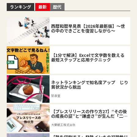
ランキング
最新
歴代
西暦和暦早見表【2026年最新版】～世
の中のできごとを復習しながら～
【1分で解決】Excelで文字数を数える
最短ステップと応用テクニック
ネットランキングで知名度アップ じり
貧状況から脱出
甘泉堂
【プレスリリースの作り方27】“その後
の成長の証”と“謙虚さ”が生んだ「二匹
目のドジョウ」
大栗紙工株式会社
「熱を印刷する」発熱インキの可能性に