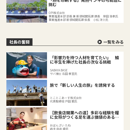
挑む
OPI株式会社
事業推進本部 部長 兼 新領域開拓課 課長 岸田 浩孝氏
事業推進本部 新領域開拓課 係長 小松 洋介氏
社長の奮闘
一覧をみる
「影響力を持つ人材を育てたい」 鯖
に半生を捧げた社長の次なる挑戦
SABAYA BASE
サバ博士 右田 孝宣氏
旅で「新しい人生の旅」を誘発する
とことこあーす株式会社
代表取締役 戸田 愛氏
【飲食店開業への道】多彩な経験を糧
に女将がつくる足を運ぶ価値のある料
理店
おばんざい たね
店主 向井 綾氏