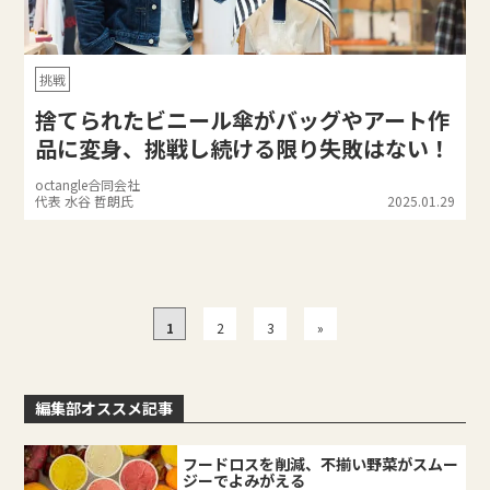
挑戦
捨てられたビニール傘がバッグやアート作
品に変身、挑戦し続ける限り失敗はない！
octangle合同会社
代表 水谷 哲朗氏
2025.01.29
1
2
3
»
編集部オススメ記事
フードロスを削減、不揃い野菜がスムー
ジーでよみがえる