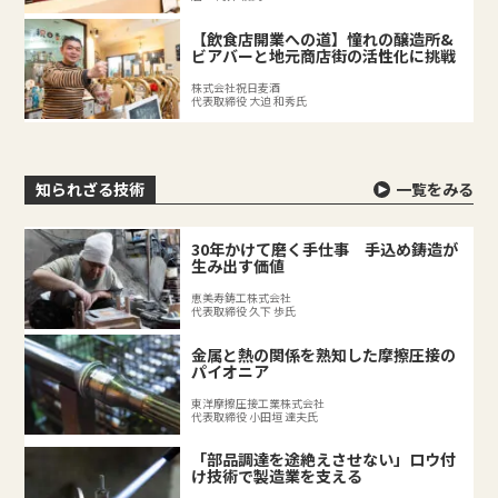
【飲食店開業への道】憧れの醸造所&
ビアバーと地元商店街の活性化に挑戦
株式会社祝日麦酒
代表取締役 大迫 和秀氏
知られざる技術
一覧をみる
30年かけて磨く手仕事 手込め鋳造が
生み出す価値
恵美寿鋳工株式会社
代表取締役 久下 歩氏
金属と熱の関係を熟知した摩擦圧接の
パイオニア
東洋摩擦圧接工業株式会社
代表取締役 小田垣 達夫氏
「部品調達を途絶えさせない」ロウ付
け技術で製造業を支える