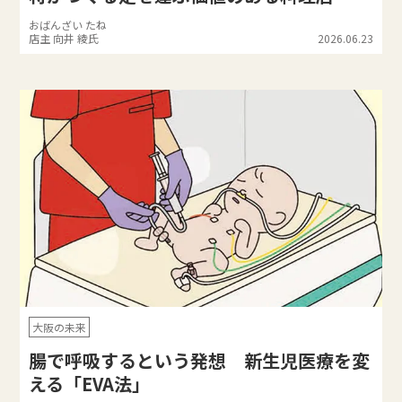
おばんざい たね
店主 向井 綾氏
2026.06.23
大阪の未来
腸で呼吸するという発想 新生児医療を変
える「EVA法」