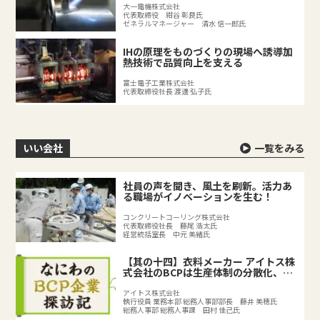
大一電機株式会社
代表取締役 紺谷 彰良氏
ゼネラルマネージャー 清水 信一郎氏
IHの原理をものづくりの現場へ誘導加
熱技術で品質向上を支える
富士電子工業株式会社
代表取締役社長 渡邊 弘子氏
いい会社
一覧をみる
社員の声を聞き、風土を刷新。活力あ
る職場がイノベーションを生む！
コンクリートコーリング株式会社
代表取締役社長 藤尾 浩太氏
経営統括室長 中元 美緒氏
【其の十四】衣料メーカー アイトス株
式会社のBCPは生産体制の分散化、
BCPの取り組みで既存のリスク対策を
強化
アイトス株式会社
執行役員 業務本部 総務人事部部長 藤井 美穂氏
総務人事部 総務人事課 田村 佳己氏