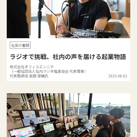
社長の奮闘
ラジオで挑戦、社内の声を届ける起業物語
株式会社オフィスエンニチ
（一般社団法人社内ラジオ推進協会 代表理事）
代表取締役 高間 俊輔氏
2025.06.02