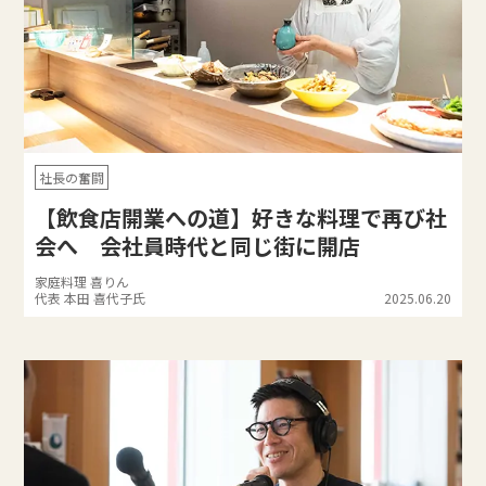
社長の奮闘
【飲食店開業への道】好きな料理で再び社
会へ 会社員時代と同じ街に開店
家庭料理 喜りん
代表 本田 喜代子氏
2025.06.20