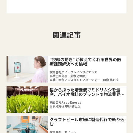
関連記事
“視線の動き”が教えてくれる世界の医
療課題解決への挑戦
株式会社アイ・ブレインサイエンス
事業企画部長 藤本 淳司氏
事業企画部アシスタントマネージャー 田中 美妃氏
稲から採った培養液でミドリムシを量
産、バイオ燃料のプラントで物流業界の
問題解決
株式会社Revo Energy
代表取締役 中谷 敏也氏
クラフトビール市場に製造代行で斬り込
む
株式会社上方ビール