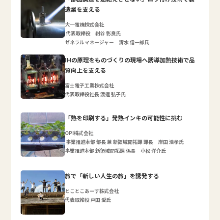
造業を支える
大一電機株式会社
代表取締役 紺谷 彰良氏
ゼネラルマネージャー 清水 信一郎氏
IHの原理をものづくりの現場へ誘導加熱技術で品
質向上を支える
富士電子工業株式会社
代表取締役社長 渡邊 弘子氏
「熱を印刷する」発熱インキの可能性に挑む
OPI株式会社
事業推進本部 部長 兼 新領域開拓課 課長 岸田 浩孝氏
事業推進本部 新領域開拓課 係長 小松 洋介氏
旅で「新しい人生の旅」を誘発する
とことこあーす株式会社
代表取締役 戸田 愛氏