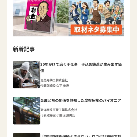
新着記事
30年かけて磨く手仕事 手込め鋳造が生み出す価
値
恵美寿鋳工株式会社
代表取締役 久下 歩氏
金属と熱の関係を熟知した摩擦圧接のパイオニア
東洋摩擦圧接工業株式会社
代表取締役 小田垣 達夫氏
「部品調達を途絶えさせない」ロウ付け技術で製