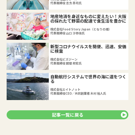
代表取締役 志方 昂司氏
地産地消を身近なものに変えたい！大阪
の採れたて野菜の配達で食生活を豊かに
株式会社Food Story Japan（となりの畑）
代表取締役 山口 沙弥佳氏
新型コロナウイルスを簡便、迅速、安価
に検査
株式会社ビズジーン
代表取締役 開發 邦宏氏
自動航行システムで世界の海に道をつく
る
株式会社エイトノット
代表取締役CEO／共同創業者 木村 裕人氏
記事一覧に戻る