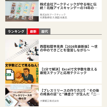
株式会社アークティックが守る味と伝
統！北極アイスキャンデーの74年の軌
跡
株式会社アークティック
代表取締役 久保田 光恵氏
ランキング
最新
歴代
西暦和暦早見表【2026年最新版】～世
の中のできごとを復習しながら～
【1分で解決】Excelで文字数を数える
最短ステップと応用テクニック
【プレスリリースの作り方27】“その後
の成長の証”と“謙虚さ”が生んだ「二匹
目のドジョウ」
大栗紙工株式会社