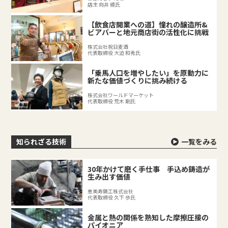
店主 向井 綾氏
【飲食店開業への道】憧れの醸造所&
ビアバーと地元商店街の活性化に挑戦
株式会社祝日麦酒
代表取締役 大迫 和秀氏
「乗馬人口を増やしたい」を原動力に
新たな価値づくりに挑み続ける
株式会社ワールドマーケット
代表取締役 荒木 剛氏
知られざる技術
一覧をみる
30年かけて磨く手仕事 手込め鋳造が
生み出す価値
恵美寿鋳工株式会社
代表取締役 久下 歩氏
金属と熱の関係を熟知した摩擦圧接の
パイオニア