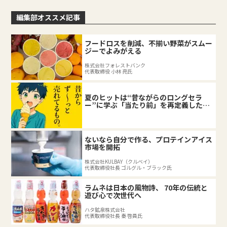
編集部オススメ記事
フードロスを削減、不揃い野菜がスムー
ジーでよみがえる
株式会社フォレストバンク
代表取締役 小林 亮氏
夏のヒットは“昔ながらのロングセラ
ー”に学ぶ「当たり前」を再定義した企
業の底力
ないなら自分で作る、プロテインアイス
市場を開拓
株式会社KULBAY（クルベイ）
代表取締役社長 ゴルグル・ブラック氏
ラムネは日本の風物詩、 70年の伝統と
遊び心で次世代へ
ハタ鉱泉株式会社
代表取締役社長 秦 啓員氏