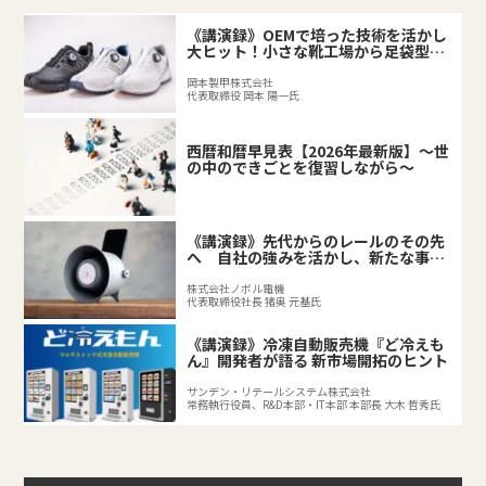
《講演録》OEMで培った技術を活かし
大ヒット！小さな靴工場から足袋型シ
ューズが誕生するまで
岡本製甲株式会社
代表取締役 岡本 陽一氏
西暦和暦早見表【2026年最新版】～世
の中のできごとを復習しながら～
《講演録》先代からのレールのその先
へ 自社の強みを活かし、新たな事業
を拓く後継者の挑戦
株式会社ノボル電機
代表取締役社長 猪奥 元基氏
《講演録》冷凍自動販売機『ど冷えも
ん』開発者が語る 新市場開拓のヒント
サンデン・リテールシステム株式会社
常務執行役員、R&D本部・IT本部 本部長 大木 哲秀氏