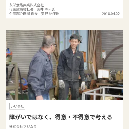
友栄食品興業株式会社
代表取締役社長 冨井 隆司氏
企画部企画課 係長 天野 妃保氏
2018.04.02
いい会社
障がいではなく、得意・不得意で考える
株式会社フジムラ