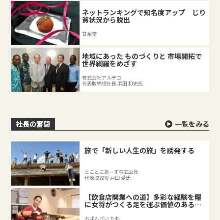
ネットランキングで知名度アップ じり
貧状況から脱出
甘泉堂
地域にあった ものづくりと 市場開拓で
世界網羅をめざす
株式会社アルテコ
代表取締役社長 浜田 和史氏
社長の奮闘
一覧をみる
旅で「新しい人生の旅」を誘発する
とことこあーす株式会社
代表取締役 戸田 愛氏
【飲食店開業への道】多彩な経験を糧
に女将がつくる足を運ぶ価値のある料
理店
おばんざい たね