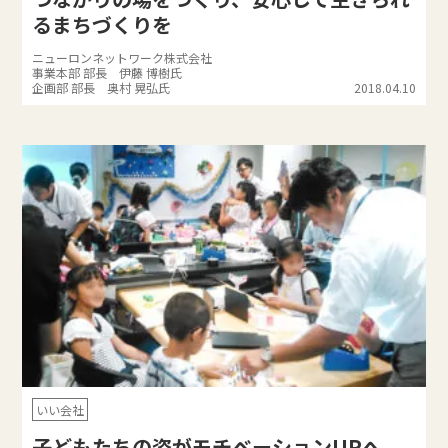
るまちづくりを
ニューロンネットワーク株式会社
事業本部 部長 伊藤 博樹氏
企画部 部長 奥村 晃弘氏
2018.04.10
いい会社
子どもたちの姿がモチベーションUPへ