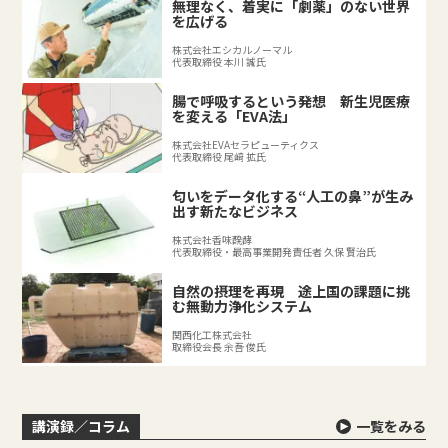
無理なく、着実に「劇薬」のない世界
を広げる
株式会社エシカルノーマル
代表取締役 本川 誠氏
腸で呼吸するという発想 新生児医療
を変える「EVA法」
株式会社EVAセラピューティクス
代表取締役 尾﨑 拡氏
匂いをデータ化する“人工の鼻”が生み
出す新たなビジネス
株式会社香味醗酵
代表取締役・最高事業開発責任者 久保 賢治氏
自然の摂理を再現 途上国の課題に挑
む無動力浄化システム
関西化工株式会社
取締役会長 余吾 俊氏
講演録／コラム
一覧をみる