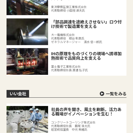
東洋摩擦圧接工業株式会社
代表取締役 小田垣 達夫氏
「部品調達を途絶えさせない」ロウ付
け技術で製造業を支える
大一電機株式会社
代表取締役 紺谷 彰良氏
ゼネラルマネージャー 清水 信一郎氏
IHの原理をものづくりの現場へ誘導加
熱技術で品質向上を支える
富士電子工業株式会社
代表取締役社長 渡邊 弘子氏
いい会社
一覧をみる
社員の声を聞き、風土を刷新。活力あ
る職場がイノベーションを生む！
コンクリートコーリング株式会社
代表取締役社長 藤尾 浩太氏
経営統括室長 中元 美緒氏