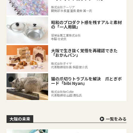
株式会社クーリア
開発部 社長室 室長 倉掛 誠一氏
昭和のプロダクト感を残すアルミ素材
の「一人用鍋」
協栄金属工業株式会社
寺脇 壮史氏
大阪で生き抜く覚悟を再確認できた
「おかんパン」
株式会社ダイヤ
代表取締役社長 多田 俊介氏
猫の爪切りトラブルを解決 爪とぎボ
ード「bibi Nyan」
株式会社NeCoNe
代表取締役 山田 貴弘氏
大阪の未来
一覧をみる