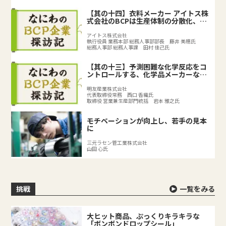
【其の十四】衣料メーカー アイトス株
式会社のBCPは生産体制の分散化、
BCPの取り組みで既存のリスク対策を
強化
アイトス株式会社
執行役員 業務本部 総務人事部部長 藤井 美穂氏
総務人事部 総務人事課 田村 佳己氏
【其の十三】予測困難な化学反応をコ
ントロールする、化学品メーカーなら
ではのリスクとは？
明友産業株式会社
代表取締役常務 西口 香織氏
取締役 営業兼生産部門統括 岩本 雅之氏
モチベーションが向上し、若手の見本
に
三元ラセン管工業株式会社
山田 心氏
挑戦
一覧をみる
大ヒット商品、ぷっくりキラキラな
「ボンボンドロップシール」