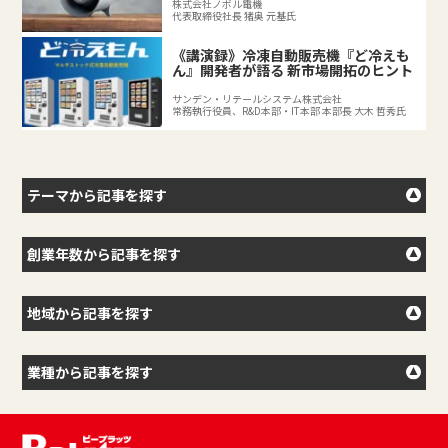
株式会社ノボル電機
代表取締役社長 猪奥 元基氏
《講演録》冷凍自動販売機『ど冷えも
ん』開発者が語る 新市場開拓のヒント
サンデン・リテールシステム株式会社
常務執行役員、R&D本部・IT本部 本部長 大木 哲秀氏
テーマから記事を探す
創業年数から記事を探す
地域から記事を探す
業種から記事を探す