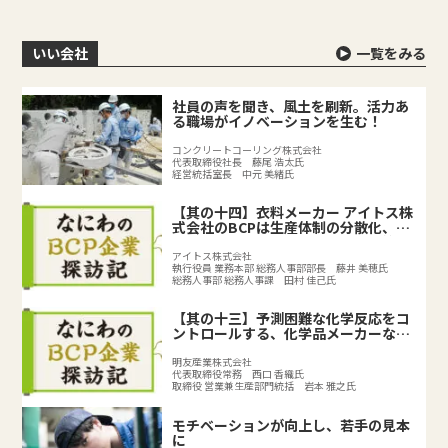
いい会社
一覧をみる
社員の声を聞き、風土を刷新。活力あ
る職場がイノベーションを生む！
コンクリートコーリング株式会社
代表取締役社長 藤尾 浩太氏
経営統括室長 中元 美緒氏
【其の十四】衣料メーカー アイトス株
式会社のBCPは生産体制の分散化、
BCPの取り組みで既存のリスク対策を
強化
アイトス株式会社
執行役員 業務本部 総務人事部部長 藤井 美穂氏
総務人事部 総務人事課 田村 佳己氏
【其の十三】予測困難な化学反応をコ
ントロールする、化学品メーカーなら
ではのリスクとは？
明友産業株式会社
代表取締役常務 西口 香織氏
取締役 営業兼生産部門統括 岩本 雅之氏
モチベーションが向上し、若手の見本
に