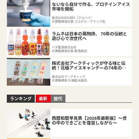
ないなら自分で作る、プロテインアイス
市場を開拓
株式会社KULBAY（クルベイ）
代表取締役社長 ゴルグル・ブラック氏
ラムネは日本の風物詩、 70年の伝統と
遊び心で次世代へ
ハタ鉱泉株式会社
代表取締役社長 秦 啓員氏
株式会社アークティックが守る味と伝
統！北極アイスキャンデーの74年の軌
跡
株式会社アークティック
代表取締役 久保田 光恵氏
ランキング
最新
歴代
西暦和暦早見表【2026年最新版】～世
の中のできごとを復習しながら～