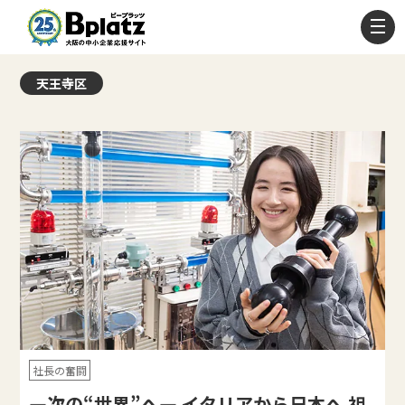
天王寺区
社長の奮闘
―次の“世界”へ― イタリアから日本へ 祖