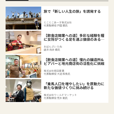
旅で「新しい人生の旅」を誘発する
とことこあーす株式会社
代表取締役 戸田 愛氏
【飲食店開業への道】多彩な経験を糧
に女将がつくる足を運ぶ価値のある料
理店
おばんざい たね
店主 向井 綾氏
【飲食店開業への道】憧れの醸造所&
ビアバーと地元商店街の活性化に挑戦
株式会社祝日麦酒
代表取締役 大迫 和秀氏
「乗馬人口を増やしたい」を原動力に
新たな価値づくりに挑み続ける
株式会社ワールドマーケット
代表取締役 荒木 剛氏