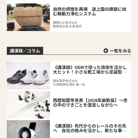
自然の摂理を再現 途上国の課題に挑
む無動力浄化システム
関西化工株式会社
取締役会長 余吾 俊氏
講演録／コラム
一覧をみる
《講演録》OEMで培った技術を活かし
大ヒット！小さな靴工場から足袋型シ
ューズが誕生するまで
岡本製甲株式会社
代表取締役 岡本 陽一氏
西暦和暦早見表【2026年最新版】～世
の中のできごとを復習しながら～
《講演録》先代からのレールのその先
へ 自社の強みを活かし、新たな事業
を拓く後継者の挑戦