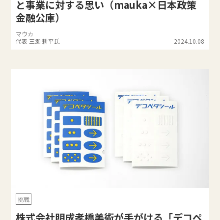
と事業に対する思い（mauka×日本政策
金融公庫）
マウカ
代表 三瀬 耕平氏
2024.10.08
挑戦
株式会社明成孝橋美術が手がける「デコペ