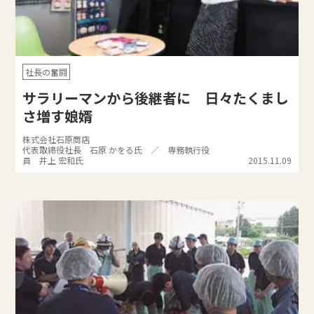
社長の奮闘
サラリーマンから後継者に 日々たくまし
さ増す娘婿
株式会社石原商店
代表取締役社長 石原 かをる氏 ／ 専務執行役
員 井上 宏和氏
2015.11.09