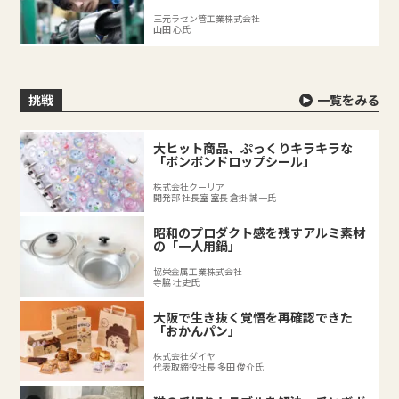
三元ラセン管工業株式会社
山田 心氏
挑戦
一覧をみる
大ヒット商品、ぷっくりキラキラな
「ボンボンドロップシール」
株式会社クーリア
開発部 社長室 室長 倉掛 誠一氏
昭和のプロダクト感を残すアルミ素材
の「一人用鍋」
協栄金属工業株式会社
寺脇 壮史氏
大阪で生き抜く覚悟を再確認できた
「おかんパン」
株式会社ダイヤ
代表取締役社長 多田 俊介氏