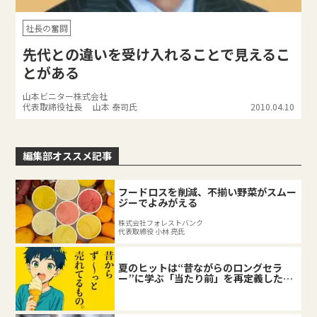
社長の奮闘
先代との違いを受け入れることで見えるこ
とがある
山本ビニター株式会社
代表取締役社長 山本 泰司氏
2010.04.10
編集部オススメ記事
フードロスを削減、不揃い野菜がスムー
ジーでよみがえる
株式会社フォレストバンク
代表取締役 小林 亮氏
夏のヒットは“昔ながらのロングセラ
ー”に学ぶ「当たり前」を再定義した企
業の底力