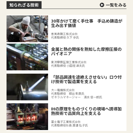
知られざる技術
一覧をみる
30年かけて磨く手仕事 手込め鋳造が
生み出す価値
恵美寿鋳工株式会社
代表取締役 久下 歩氏
金属と熱の関係を熟知した摩擦圧接の
パイオニア
東洋摩擦圧接工業株式会社
代表取締役 小田垣 達夫氏
「部品調達を途絶えさせない」ロウ付
け技術で製造業を支える
大一電機株式会社
代表取締役 紺谷 彰良氏
ゼネラルマネージャー 清水 信一郎氏
IHの原理をものづくりの現場へ誘導加
熱技術で品質向上を支える
富士電子工業株式会社
代表取締役社長 渡邊 弘子氏