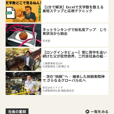
【1分で解決】Excelで文字数を数える
最短ステップと応用テクニック
ネットランキングで知名度アップ じり
貧状況から脱出
甘泉堂
【ロングインタビュー】常に背中を追い
続けた父が突然他界、二代目社長の組織
づくり。
三嶋商事株式会社
代表取締役 三嶋 賴之 氏
―次の“挑戦”へ― 継承した挑戦者精神
で さらなるグローバル化へ
株式会社ミナミダ
代表取締役社長 南田 剛志氏
社長の奮闘
一覧をみる