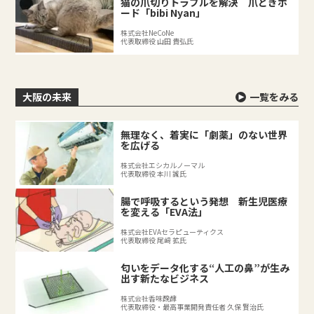
猫の爪切りトラブルを解決 爪とぎボ
ード「bibi Nyan」
株式会社NeCoNe
代表取締役 山田 貴弘氏
大阪の未来
一覧をみる
無理なく、着実に「劇薬」のない世界
を広げる
株式会社エシカルノーマル
代表取締役 本川 誠氏
腸で呼吸するという発想 新生児医療
を変える「EVA法」
株式会社EVAセラピューティクス
代表取締役 尾﨑 拡氏
匂いをデータ化する“人工の鼻”が生み
出す新たなビジネス
株式会社香味醗酵
代表取締役・最高事業開発責任者 久保 賢治氏