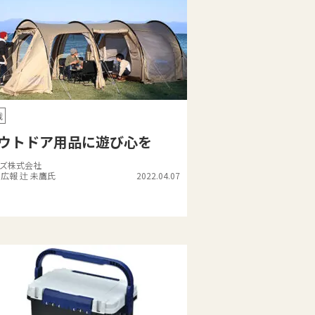
戦
ウトドア用品に遊び心を
ズ株式会社
D広報 辻 未鷹氏
2022.04.07