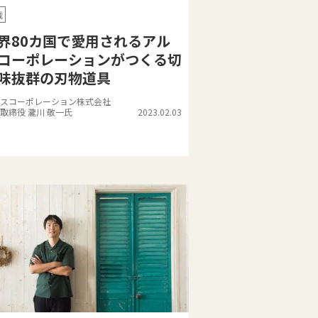
戦
界80カ国で愛用されるアル
コーポレーションがつくる切
味抜群の刃物道具
スコーポレーション株式会社
取締役 瀧川 敬一氏
2023.02.03