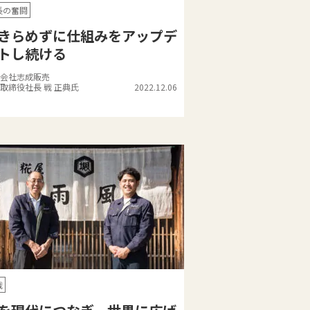
長の奮闘
きらめずに仕組みをアップデ
トし続ける
会社志成販売
取締役社長 戦 正典氏
2022.12.06
戦