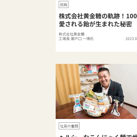
挑戦
株式会社黄金糖の軌跡！10
愛される飴が生まれた秘密
株式会社黄金糖
工場長 瀨戸口 一博氏
2023.0
社長の奮闘