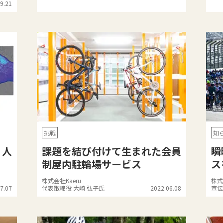
9.21
挑戦
知
？人
課題を結び付けて生まれた会員
瞬
制屋内駐輪場サービス
ス
株式会社Kaeru
株式
7.07
代表取締役 大崎 弘子氏
2022.06.08
宣伝