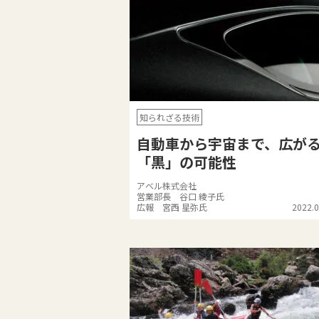
知られざる技術
自動車から宇宙まで、広が
「黒」の可能性
アベル株式会社
営業部長 谷口 綾子氏
広報 宮西 星弥氏
2022.0