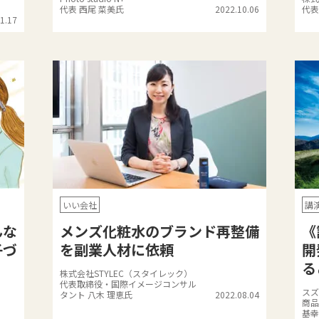
代表 西尾 菜美氏
2022.10.06
代表
1.17
いい会社
講
んな
メンズ化粧水のブランド再整備
《
子づ
を副業人材に依頼
開
る
株式会社STYLEC（スタイレック）
代表取締役・国際イメージコンサル
スズ
タント 八木 理恵氏
2022.08.04
商品
基幸