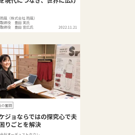
を現代につなぎ、世界に広げ
雨風（株式会社 雨風）
取締役 豊田 実氏
取締役 豊田 宣広氏
2022.11.21
長の奮闘
ケジョならではの探究心で夫
困りごとを解決
会社オーギュストケクレ