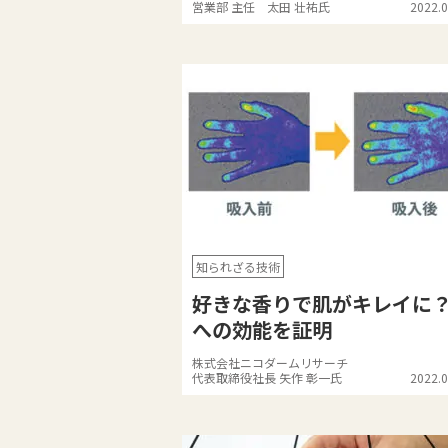
営業部 主任 太田 壮祐氏
2022.0
知られざる技術
好きな香りで肌がキレイに
への効能を証明
株式会社ニコダームリサーチ
代表取締役社長 矢作 彰一氏
2022.0