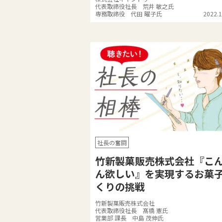
代表取締役社長 荒井 敏之氏
専務取締役 代田 曜子氏
2022.1
社長の奮闘
竹新製菓販売株式会社『こ
ん欲しい』を実現するお菓
くりの挑戦
竹新製菓販売株式会社
代表取締役社長 髙橋 憲氏
営業部 課長 中島 茂伸氏