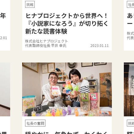
挑戦
社
0年
ヒナプロジェクトから世界へ！
あ
『小説家になろう』が切り拓く
ー
新たな読書体験
株式
2.01
代表
株式会社ヒナプロジェクト
代表取締役社長 平井 幸氏
2023.01.11
社長の奮闘
挑