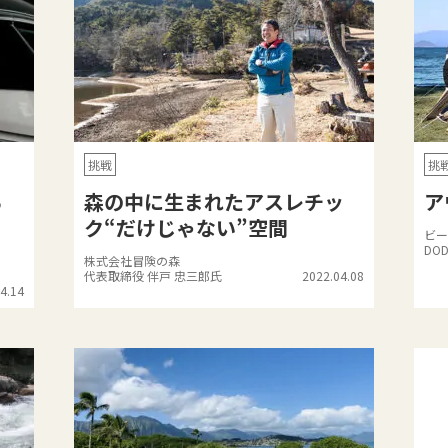
挑戦
挑
る
森の中に生まれたアスレチッ
ア
ク“だけじゃない”空間
ビー
DO
株式会社冒険の森
代表取締役 伴戸 忠三郎氏
2022.04.08
4.14