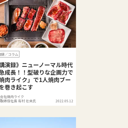
演録／コラム
講演録》ニューノーマル時代
急成長！！型破りな企画力で
焼肉ライク」で1人焼肉ブー
を巻き起こす
会社焼肉ライク
取締役社長 有村 壮央氏
2022.05.12