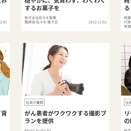
世界
穏やかに、気負わず、わくわく
糀
するお菓子を
る
株式会社佐々木製菓
糀屋
2.05
取締役 佐々木 雅子氏
2022.12.02
代表
常務
社長の奮闘
社
て背
がん患者がワクワクする撮影プ
リ
ランを提供
の
Photo studio N+
株式