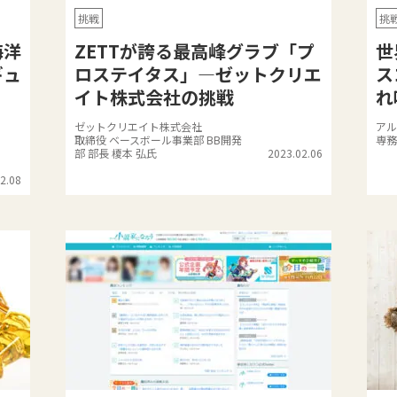
挑戦
挑
海洋
ZETTが誇る最高峰グラブ「プ
世
ギュ
ロステイタス」—ゼットクリエ
ス
イト株式会社の挑戦
れ
ゼットクリエイト株式会社
アル
取締役 ベースボール事業部 BB開発
専務
部 部長 榎本 弘氏
2023.02.06
2.08