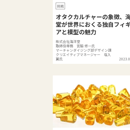
挑戦
オタクカルチャーの象徴、
堂が世界におくる独自フィ
アと模型の魅力
株式会社海洋堂
取締役専務 宮脇 修一氏
マーチャンダイジング部デザイン課
クリエイティブマネージャー 塩入
翼氏
2023.0