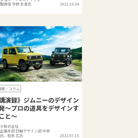
取締役 宇野 史恵氏
2022.10.04
演録／コラム
講演録》ジムニーのデザイン
発～プロの道具をデザインす
こと～
キ株式会社
企画本部 四輪デザイン部 中安
氏、粒来 広氏
2022.07.15