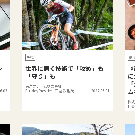
挑戦
講
ン
世界に届く技術で「攻め」も
《
「守り」も
に
「
東洋フレーム株式会社
ム
6.03
Builder/President 石垣 鉄也氏
2022.06.01
株式
代表