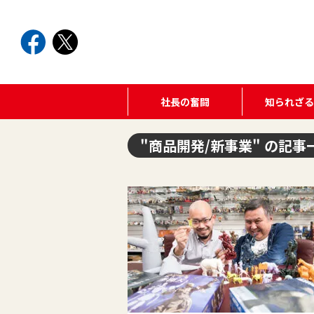
社長の奮闘
知られざ
"商品開発/新事業" の記事