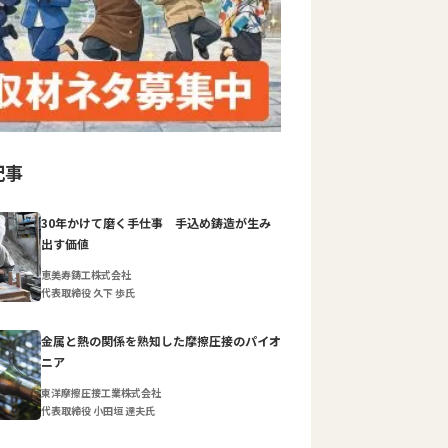
記事
30年かけて磨く手仕事 手込め鋳造が生み
出す価値
恵美寿鋳工株式会社
代表取締役 久下 歩氏
金属と熱の関係を熟知した摩擦圧接のパイオ
ニア
東洋摩擦圧接工業株式会社
代表取締役 小田垣 達夫氏