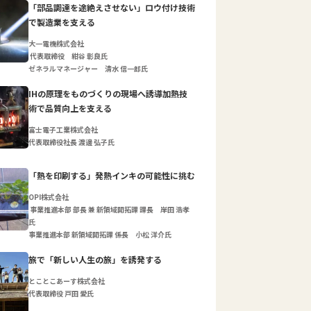
「部品調達を途絶えさせない」ロウ付け技術
で製造業を支える
大一電機株式会社
代表取締役 紺谷 彰良氏
ゼネラルマネージャー 清水 信一郎氏
IHの原理をものづくりの現場へ誘導加熱技
術で品質向上を支える
富士電子工業株式会社
代表取締役社長 渡邊 弘子氏
「熱を印刷する」発熱インキの可能性に挑む
OPI株式会社
事業推進本部 部長 兼 新領域開拓課 課長 岸田 浩孝
氏
事業推進本部 新領域開拓課 係長 小松 洋介氏
旅で「新しい人生の旅」を誘発する
とことこあーす株式会社
代表取締役 戸田 愛氏