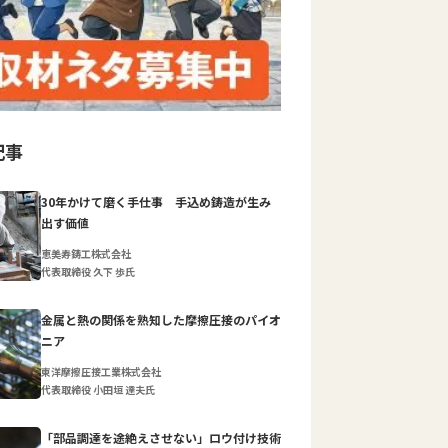
記事
30年かけて磨く手仕事 手込め鋳造が生み
出す価値
恵美寿鋳工株式会社
代表取締役 久下 歩氏
金属と熱の関係を熟知した摩擦圧接のパイオ
ニア
東洋摩擦圧接工業株式会社
代表取締役 小田垣 達夫氏
「部品調達を途絶えさせない」ロウ付け技術