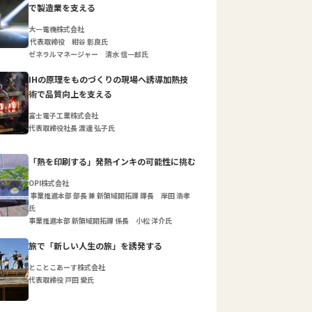
で製造業を支える
大一電機株式会社
代表取締役 紺谷 彰良氏
ゼネラルマネージャー 清水 信一郎氏
IHの原理をものづくりの現場へ誘導加熱技
術で品質向上を支える
富士電子工業株式会社
代表取締役社長 渡邊 弘子氏
「熱を印刷する」発熱インキの可能性に挑む
OPI株式会社
事業推進本部 部長 兼 新領域開拓課 課長 岸田 浩孝
氏
事業推進本部 新領域開拓課 係長 小松 洋介氏
旅で「新しい人生の旅」を誘発する
とことこあーす株式会社
代表取締役 戸田 愛氏