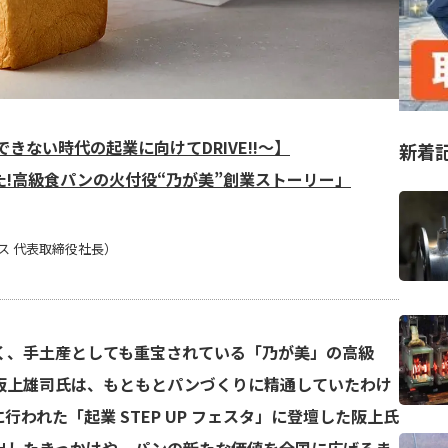
予測できない時代の起業に向けてDRIVE!!～】
新着
!高級食パンの火付役“乃が美”創業ストーリー」
ス 代表取締役社長）
く、手土産としても重宝されている「乃が美」の高級
阪上雄司氏は、もともとパンづくりに精通していたわけ
に行われた「起業 STEP UP フェスタ」に登壇した阪上氏