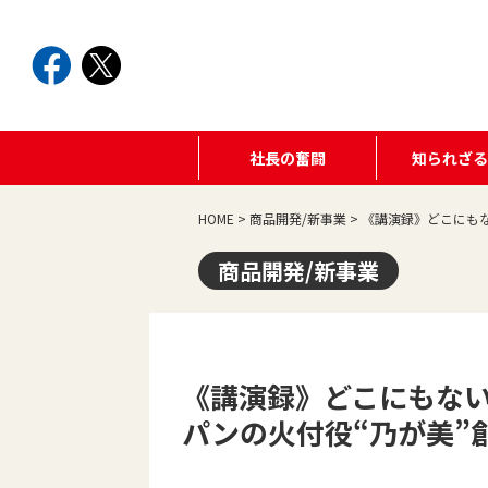
社長の奮闘
知られざ
HOME
>
商品開発/新事業
>
《講演録》どこにも
商品開発/新事業
《講演録》どこにもな
パンの火付役“乃が美”