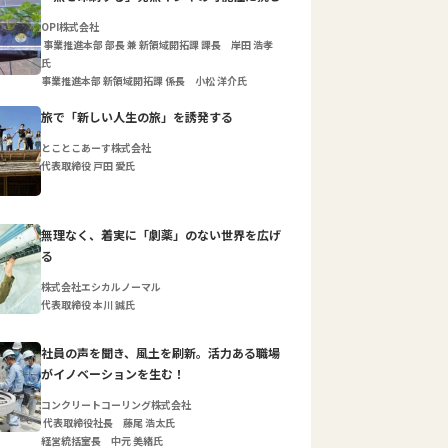
OPI株式会社
事業推進本部 部長 兼 新領域開拓課 課長 岸田 浩孝
氏
事業推進本部 新領域開拓課 係長 小松 洋介氏
旅で「新しい人生の旅」を誘発する
とことこあーす株式会社
代表取締役 戸田 愛氏
無理なく、着実に「劇薬」のない世界を広げ
る
株式会社エシカルノーマル
代表取締役 本川 誠氏
社員の声を聞き、風土を刷新。活力ある職場
がイノベーションを生む！
コンクリートコーリング株式会社
代表取締役社長 藤尾 浩太氏
経営統括室長 中元 美緒氏