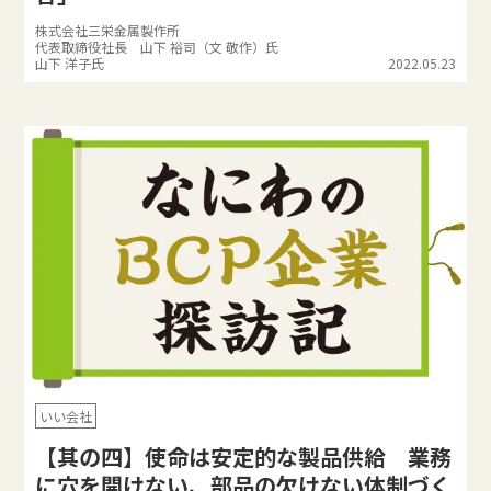
株式会社三栄金属製作所
代表取締役社長 山下 裕司（文 敬作）氏
山下 洋子氏
2022.05.23
いい会社
【其の四】使命は安定的な製品供給 業務
に穴を開けない、部品の欠けない体制づく