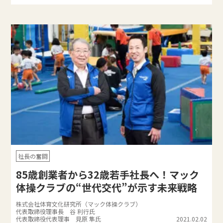
社長の奮闘
85歳創業者から32歳若手社長へ！マック
体操クラブの“世代交代”が示す未来戦略
株式会社体育文化研究所（マック体操クラブ）
代表取締役理事長 谷 利行氏
代表取締役代表理事 見原 隼氏
2021.02.02