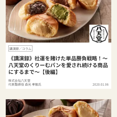
講演録／コラム
《講演録》社運を賭けた単品勝負戦略！〜
八天堂のくりーむパンを愛され続ける商品
にするまで〜【後編】
株式会社八天堂
代表取締役 森光 孝雅氏
2020.01.06