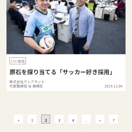
いい会社
原石を探り当てる「サッカー好き採用」
株式会社クレアネット
代表取締役 谷 美輝氏
2019.12.06
«
1
2
3
4
..
»
7
.