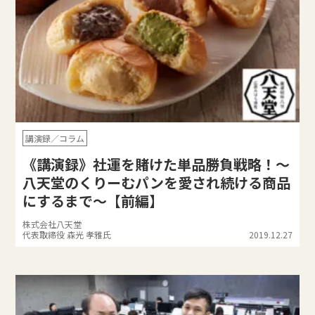
講演録／コラム
《講演録》社運を賭けた単品勝負戦略！〜
八天堂のくりーむパンを愛され続ける商品
にするまで〜【前編】
株式会社八天堂
代表取締役 森光 孝雅氏
2019.12.27