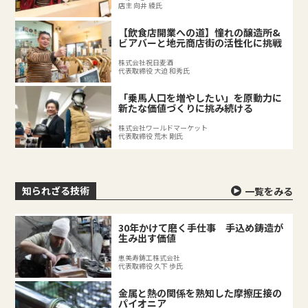
店主 向井 綾氏
【飲食店開業への道】憧れの醸造所&
ビアバーと地元商店街の活性化に挑戦
株式会社祝日麦酒
代表取締役 大迫 和秀氏
「乗馬人口を増やしたい」を原動力に
新たな価値づくりに挑み続ける
株式会社ワールドマーケット
代表取締役 荒木 剛氏
知られざる技術
一覧をみる
30年かけて磨く手仕事 手込め鋳造が
生み出す価値
恵美寿鋳工株式会社
代表取締役 久下 歩氏
金属と熱の関係を熟知した摩擦圧接の
パイオニア