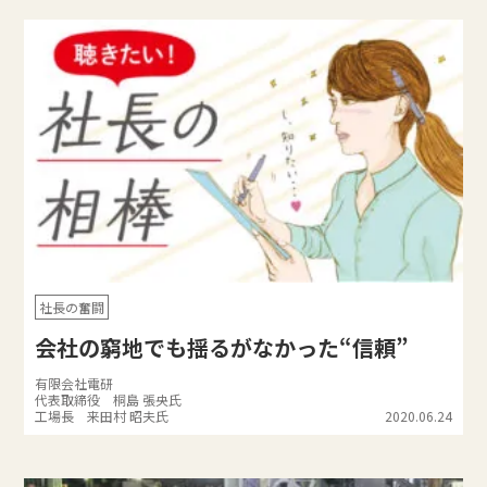
社長の奮闘
会社の窮地でも揺るがなかった“信頼”
有限会社電研
代表取締役 桐島 張央氏
工場長 来田村 昭夫氏
2020.06.24