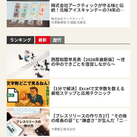
株式会社アークティックが守る味と伝
統！北極アイスキャンデーの74年の軌
跡
株式会社アークティック
代表取締役 久保田 光恵氏
ランキング
最新
歴代
西暦和暦早見表【2026年最新版】～世
の中のできごとを復習しながら～
【1分で解決】Excelで文字数を数える
最短ステップと応用テクニック
【プレスリリースの作り方27】“その後
の成長の証”と“謙虚さ”が生んだ「二匹
目のドジョウ」
大栗紙工株式会社