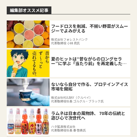
編集部オススメ記事
フードロスを削減、不揃い野菜がスムー
ジーでよみがえる
株式会社フォレストバンク
代表取締役 小林 亮氏
夏のヒットは“昔ながらのロングセラ
ー”に学ぶ「当たり前」を再定義した企
業の底力
ないなら自分で作る、プロテインアイス
市場を開拓
株式会社KULBAY（クルベイ）
代表取締役社長 ゴルグル・ブラック氏
ラムネは日本の風物詩、 70年の伝統と
遊び心で次世代へ
ハタ鉱泉株式会社
代表取締役社長 秦 啓員氏