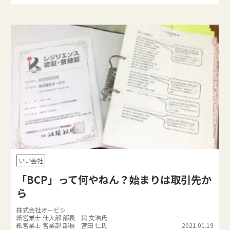
いい会社
「BCP」って何やねん？始まりは取引先か
ら
株式会社オービシ
紙営業士 仕入部 部長 與 文浩氏
紙営業士 営業部 部長 宮田 仁氏
2021.01.19