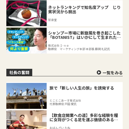
ネットランキングで知名度アップ じり
貧状況から脱出
甘泉堂
シャンプー市場に新旋風を巻き起こした
「BOTANIST」はいかにして生まれたの
か
株式会社Ｉ-ｎｅ
取締役 マーケティング本部 本部長 藤岡 礼記氏
社長の奮闘
一覧をみる
旅で「新しい人生の旅」を誘発する
とことこあーす株式会社
代表取締役 戸田 愛氏
【飲食店開業への道】多彩な経験を糧
に女将がつくる足を運ぶ価値のある料
理店
おばんざい たね