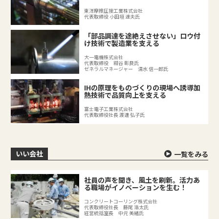
東洋摩擦圧接工業株式会社
代表取締役 小田垣 達夫氏
「部品調達を途絶えさせない」ロウ付
け技術で製造業を支える
大一電機株式会社
代表取締役 紺谷 彰良氏
ゼネラルマネージャー 清水 信一郎氏
IHの原理をものづくりの現場へ誘導加
熱技術で品質向上を支える
富士電子工業株式会社
代表取締役社長 渡邊 弘子氏
いい会社
一覧をみる
社員の声を聞き、風土を刷新。活力あ
る職場がイノベーションを生む！
コンクリートコーリング株式会社
代表取締役社長 藤尾 浩太氏
経営統括室長 中元 美緒氏