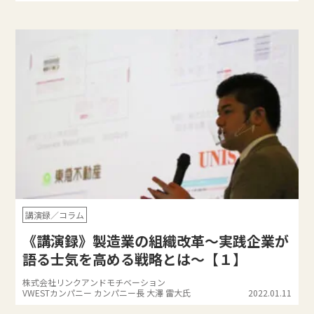
講演録／コラム
《講演録》製造業の組織改革～実践企業が
語る士気を高める戦略とは～【１】
株式会社リンクアンドモチベーション
VWESTカンパニー カンパニー長 大澤 雷大氏
2022.01.11