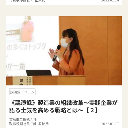
講演録／コラム
《講演録》製造業の組織改革～実践企業が
語る士気を高める戦略とは～【２】
東福鍛工株式会社
取締役副社長 田中 君枝氏
2022.01.17