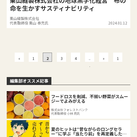
栗山縫製株式会社の地球黒字化経営 布の
命を生かすサスティナビリティ
栗山縫製株式会社
代表取締役 栗山 泰充氏
2024.01.12
«
1
2
3
4
..
»
1
.
2
編集部オススメ記事
フードロスを削減、不揃い野菜がスムー
ジーでよみがえる
株式会社フォレストバンク
代表取締役 小林 亮氏
夏のヒットは“昔ながらのロングセラ
ー”に学ぶ「当たり前」を再定義した企