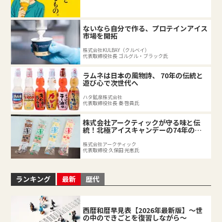
業の底力
ないなら自分で作る、プロテインアイス
市場を開拓
株式会社KULBAY（クルベイ）
代表取締役社長 ゴルグル・ブラック氏
ラムネは日本の風物詩、 70年の伝統と
遊び心で次世代へ
ハタ鉱泉株式会社
代表取締役社長 秦 啓員氏
株式会社アークティックが守る味と伝
統！北極アイスキャンデーの74年の軌
跡
株式会社アークティック
代表取締役 久保田 光恵氏
ランキング
最新
歴代
西暦和暦早見表【2026年最新版】～世
の中のできごとを復習しながら～