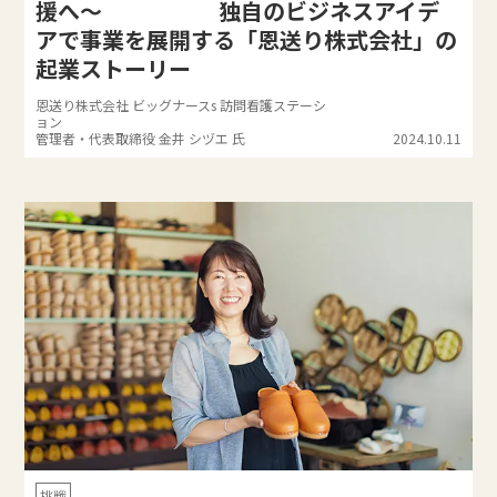
援へ～ 独自のビジネスアイデ
アで事業を展開する「恩送り株式会社」の
起業ストーリー
恩送り株式会社 ビッグナースs 訪問看護ステーシ
ョン
管理者・代表取締役 金井 シヅエ 氏
2024.10.11
挑戦