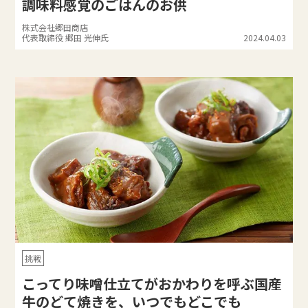
調味料感覚のごはんのお供
株式会社郷田商店
代表取締役 郷田 光伸氏
2024.04.03
挑戦
こってり味噌仕立てがおかわりを呼ぶ国産
牛のどて焼きを、いつでもどこでも