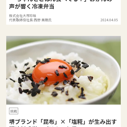
声が響く冷凍弁当
株式会社大市珍味
代表取締役社長 西野 美穂氏
2024.04.05
挑戦
堺ブランド「昆布」×「塩糀」が生み出す