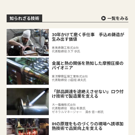
知られざる技術
一覧をみる
30年かけて磨く手仕事 手込め鋳造が
生み出す価値
恵美寿鋳工株式会社
代表取締役 久下 歩氏
金属と熱の関係を熟知した摩擦圧接の
パイオニア
東洋摩擦圧接工業株式会社
代表取締役 小田垣 達夫氏
「部品調達を途絶えさせない」ロウ付
け技術で製造業を支える
大一電機株式会社
代表取締役 紺谷 彰良氏
ゼネラルマネージャー 清水 信一郎氏
IHの原理をものづくりの現場へ誘導加
熱技術で品質向上を支える