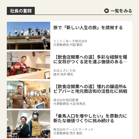
社長の奮闘
一覧をみる
旅で「新しい人生の旅」を誘発する
とことこあーす株式会社
代表取締役 戸田 愛氏
【飲食店開業への道】多彩な経験を糧
に女将がつくる足を運ぶ価値のある料
理店
おばんざい たね
店主 向井 綾氏
【飲食店開業への道】憧れの醸造所&
ビアバーと地元商店街の活性化に挑戦
株式会社祝日麦酒
代表取締役 大迫 和秀氏
「乗馬人口を増やしたい」を原動力に
新たな価値づくりに挑み続ける
株式会社ワールドマーケット
代表取締役 荒木 剛氏