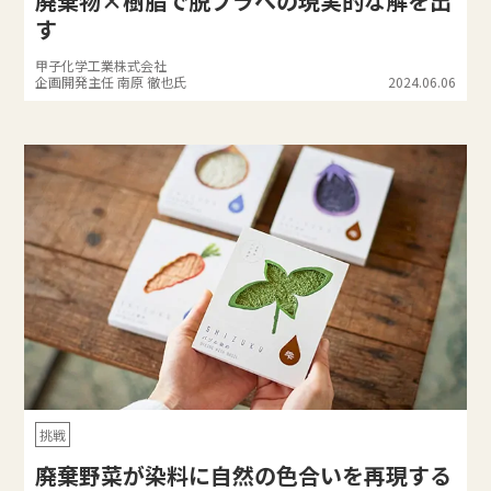
廃棄物×樹脂で脱プラへの現実的な解を出
す
甲子化学工業株式会社
企画開発主任 南原 徹也氏
2024.06.06
挑戦
廃棄野菜が染料に自然の色合いを再現する