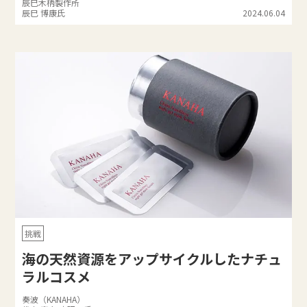
辰巳木柄製作所
辰巳 博康氏
2024.06.04
挑戦
海の天然資源をアップサイクルしたナチュ
ラルコスメ
奏波（KANAHA）