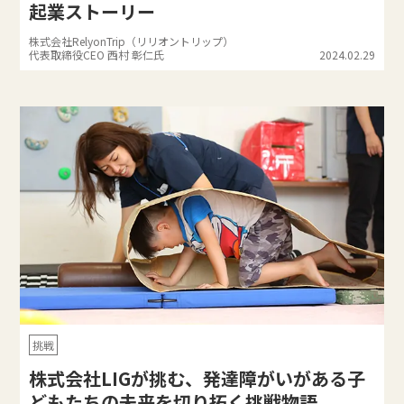
起業ストーリー
株式会社RelyonTrip（リリオントリップ）
代表取締役CEO 西村 彰仁氏
2024.02.29
挑戦
株式会社LIGが挑む、発達障がいがある子
どもたちの未来を切り拓く挑戦物語