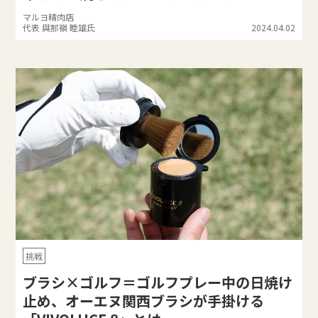
マルヨ精肉店
代表 與那嶺 睦雄氏
2024.04.02
挑戦
ブラシ×ゴルフ＝ゴルフプレー中の日焼け
止め、オーエヌ関西ブラシが手掛ける