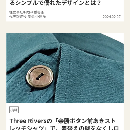
るシンプルで優れたデザインとは？
株式会社明成孝橋美術
代表取締役 孝橋 悦達氏
2024.02.07
挑戦
Three Riversの「楽勝ボタン前あきスト
レッチシャツ」で、着替えの壁をなくし自