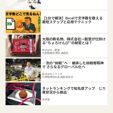
【1分で解決】Excelで文字数を数える
最短ステップと応用テクニック
大阪の新名物、株式会社一創堂が仕掛け
る“ちょろけんぴ”の秘密とは？
株式会社一創堂
代表取締役 野杁 達郎氏
―次の“挑戦”へ― 継承した挑戦者精神
で さらなるグローバル化へ
株式会社ミナミダ
代表取締役社長 南田 剛志氏
ネットランキングで知名度アップ じり
貧状況から脱出
甘泉堂