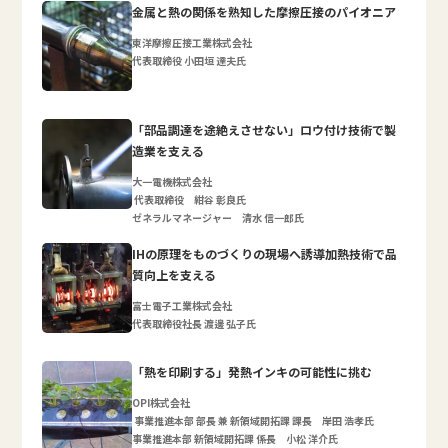
金属と熱の関係を熟知した摩擦圧接のパイオニア
東洋摩擦圧接工業株式会社
代表取締役 小田垣 達夫氏
「部品調達を途絶えさせない」ロウ付け技術で製
造業を支える
大一電機株式会社
代表取締役 紺谷 彰良氏
ゼネラルマネージャー 清水 信一郎氏
IHの原理をものづくりの現場へ誘導加熱技術で品
質向上を支える
富士電子工業株式会社
代表取締役社長 渡邊 弘子氏
「熱を印刷する」発熱インキの可能性に挑む
OPI株式会社
事業推進本部 部長 兼 新領域開拓課 課長 岸田 浩孝氏
事業推進本部 新領域開拓課 係長 小松 洋介氏