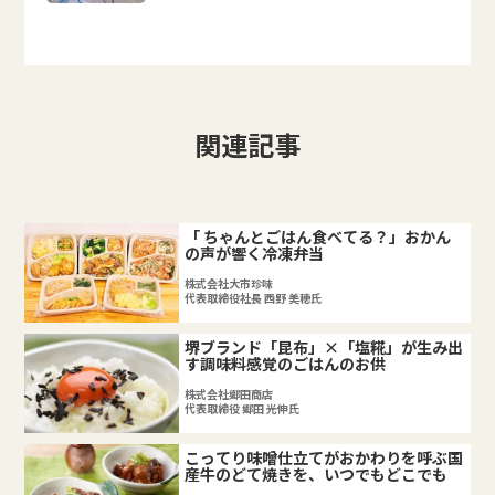
関連記事
「 ちゃんとごはん食べてる？」おかん
の声が響く冷凍弁当
株式会社大市珍味
代表取締役社長 西野 美穂氏
堺ブランド「昆布」×「塩糀」が生み出
す調味料感覚のごはんのお供
株式会社郷田商店
代表取締役 郷田 光伸氏
こってり味噌仕立てがおかわりを呼ぶ国
産牛のどて焼きを、いつでもどこでも