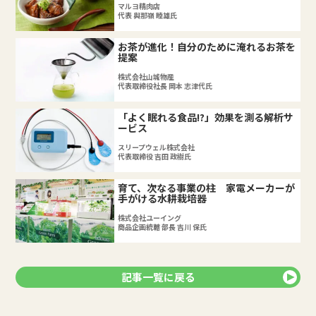
マルヨ精肉店
代表 與那嶺 睦雄氏
お茶が進化！自分のために淹れるお茶を
提案
株式会社山城物産
代表取締役社長 岡本 志津代氏
「よく眠れる食品!?」効果を測る解析サ
ービス
スリープウェル株式会社
代表取締役 吉田 政樹氏
育て、次なる事業の柱 家電メーカーが
手がける水耕栽培器
株式会社ユーイング
商品企画統轄 部長 吉川 保氏
記事一覧に戻る