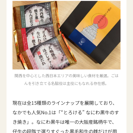
関西を中心とした西日本エリアの美味しい食材を厳選。ごは
んを引き立てる名脇役は主役にもなれる存在感。
現在は全15種類のラインナップを展開しており、
なかでも人気No.1は「“とろける” なにわ黒牛のす
き焼き」。なにわ黒牛は唯一の大阪産銘柄牛で、
仔牛の段階で選りすぐった黒毛和牛の雌だけが用