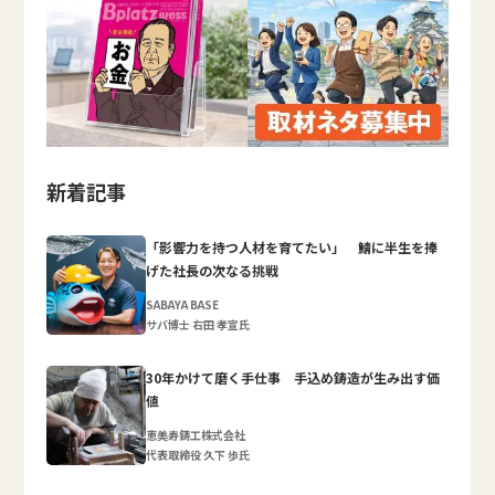
新着記事
「影響力を持つ人材を育てたい」 鯖に半生を捧
げた社長の次なる挑戦
SABAYA BASE
サバ博士 右田 孝宣氏
30年かけて磨く手仕事 手込め鋳造が生み出す価
値
恵美寿鋳工株式会社
代表取締役 久下 歩氏