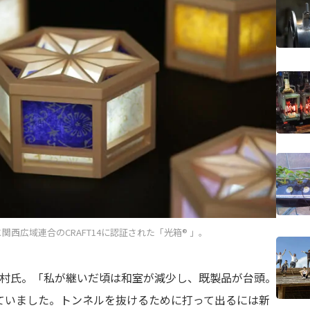
関西広域連合のCRAFT14に認証された「光箱® 」。
だ種村氏。「私が継いだ頃は和室が減少し、既製品が台頭。
ていました。トンネルを抜けるために打って出るには新