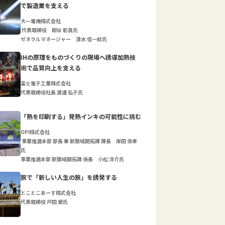
で製造業を支える
大一電機株式会社
代表取締役 紺谷 彰良氏
ゼネラルマネージャー 清水 信一郎氏
IHの原理をものづくりの現場へ誘導加熱技
術で品質向上を支える
富士電子工業株式会社
代表取締役社長 渡邊 弘子氏
「熱を印刷する」発熱インキの可能性に挑む
OPI株式会社
事業推進本部 部長 兼 新領域開拓課 課長 岸田 浩孝
氏
事業推進本部 新領域開拓課 係長 小松 洋介氏
旅で「新しい人生の旅」を誘発する
とことこあーす株式会社
代表取締役 戸田 愛氏