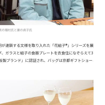
表の種村氏と妻の貞子氏
円が連鎖する文様を取り入れた「花組子®」シリーズを展
グ、ガラスと組子の食器プレートを衣食住になぞらえて3
大阪製ブランド」に認証され、バッグは京都ギフトショー