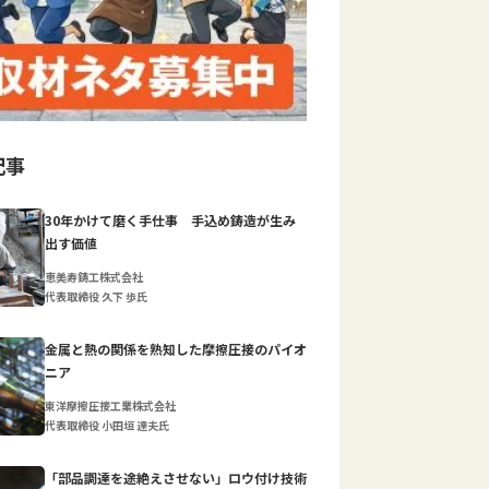
記事
30年かけて磨く手仕事 手込め鋳造が生み
出す価値
恵美寿鋳工株式会社
代表取締役 久下 歩氏
金属と熱の関係を熟知した摩擦圧接のパイオ
ニア
東洋摩擦圧接工業株式会社
代表取締役 小田垣 達夫氏
「部品調達を途絶えさせない」ロウ付け技術