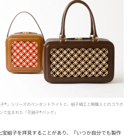
組子®」シリーズのペンダントライトと、組子細工と鞄職人とのコラボ
ンで生まれた「花組子®バッグ」
七宝組子を拝見することがあり、『いつか自分でも製作