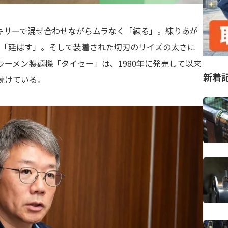
キサーで混ぜ合わせながらムラなく「練る」。練りあが
て「延ばす」。そして装着された切刃のサイズの太さに
ラーメン製麺機「タイセー」は、1980年に発売して以来
新着
続けている。