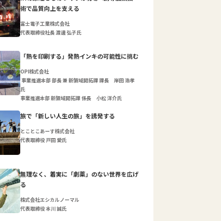
術で品質向上を支える
富士電子工業株式会社
代表取締役社長 渡邊 弘子氏
「熱を印刷する」発熱インキの可能性に挑む
OPI株式会社
事業推進本部 部長 兼 新領域開拓課 課長 岸田 浩孝
氏
事業推進本部 新領域開拓課 係長 小松 洋介氏
旅で「新しい人生の旅」を誘発する
とことこあーす株式会社
代表取締役 戸田 愛氏
無理なく、着実に「劇薬」のない世界を広げ
る
株式会社エシカルノーマル
代表取締役 本川 誠氏