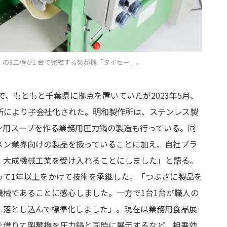
の3工程が1 台で完結する製麺機「タイセー」。
で、もともと千葉県に拠点を置いていたが2023年5月、
所により子会社化された。明和製作所は、ステンレス製
ン用スープを作る業務用圧力鍋の製造も行っている。同
メン業界向けの製品を扱っていることに加え、自社ブラ
、大成機械工業を受け入れることにしました」と語る。
って1年以上をかけて技術を承継した。「つぶさに製品を
機械であることに感心しました。一方で1台1台が職人の
に落とし込んで標準化しました」。現在は業務用食品展
を借りて製麺機を圧力鍋と同時に展示するなど、相乗効