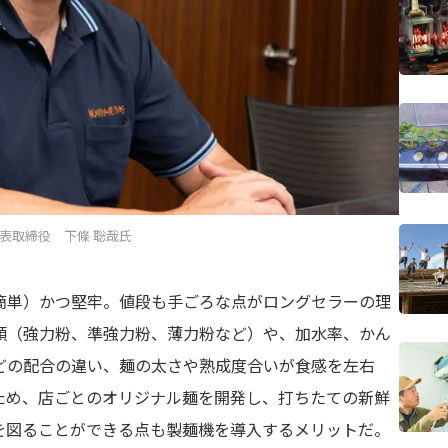
表取締役 下條 聡哉氏
簡単）かつ堅牢。値段も手ごろな点がロングセラーの理
類（強力粉、準強力粉、薄力粉など）や、加水率、かん
どの配合の違い、麺の太さや熟成度合いが食感を左右
ため、店ごとのオリジナル麺を開発し、打ちたての新鮮
を図ることができる点も製麺機を導入するメリットだ。