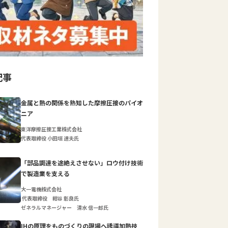
記事
金属と熱の関係を熟知した摩擦圧接のパイオ
ニア
東洋摩擦圧接工業株式会社
代表取締役 小田垣 達夫氏
「部品調達を途絶えさせない」ロウ付け技術
で製造業を支える
大一電機株式会社
代表取締役 紺谷 彰良氏
ゼネラルマネージャー 清水 信一郎氏
IHの原理をものづくりの現場へ誘導加熱技