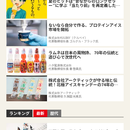
夏のヒットは“昔ながらのロングセラ
ー”に学ぶ「当たり前」を再定義した企
業の底力
ないなら自分で作る、プロテインアイス
市場を開拓
株式会社KULBAY（クルベイ）
代表取締役社長 ゴルグル・ブラック氏
ラムネは日本の風物詩、 70年の伝統と
遊び心で次世代へ
ハタ鉱泉株式会社
代表取締役社長 秦 啓員氏
株式会社アークティックが守る味と伝
統！北極アイスキャンデーの74年の軌
跡
株式会社アークティック
代表取締役 久保田 光恵氏
ランキング
最新
歴代