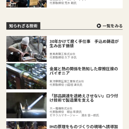
代表取締役 荒木 剛氏
知られざる技術
一覧をみる
30年かけて磨く手仕事 手込め鋳造が
生み出す価値
恵美寿鋳工株式会社
代表取締役 久下 歩氏
金属と熱の関係を熟知した摩擦圧接の
パイオニア
東洋摩擦圧接工業株式会社
代表取締役 小田垣 達夫氏
「部品調達を途絶えさせない」ロウ付
け技術で製造業を支える
大一電機株式会社
代表取締役 紺谷 彰良氏
ゼネラルマネージャー 清水 信一郎氏
IHの原理をものづくりの現場へ誘導加