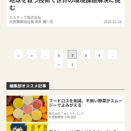
む
カルテック株式会社
代表取締役社長 染井 潤一氏
2020.01.28
«
«
..
6
7
8
9
..
先
.
.
»
1
頭
5
編集部オススメ記事
フードロスを削減、不揃い野菜がスムー
ジーでよみがえる
株式会社フォレストバンク
代表取締役 小林 亮氏