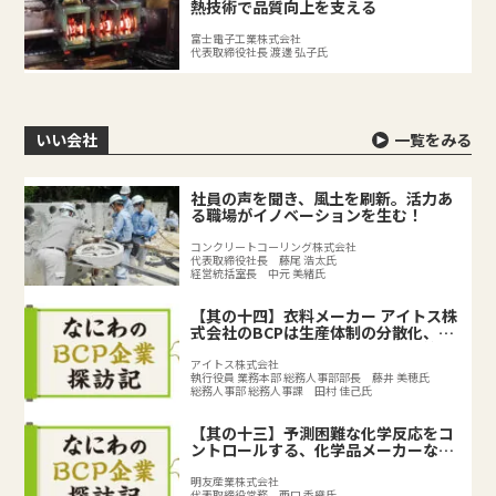
熱技術で品質向上を支える
富士電子工業株式会社
代表取締役社長 渡邊 弘子氏
いい会社
一覧をみる
社員の声を聞き、風土を刷新。活力あ
る職場がイノベーションを生む！
コンクリートコーリング株式会社
代表取締役社長 藤尾 浩太氏
経営統括室長 中元 美緒氏
【其の十四】衣料メーカー アイトス株
式会社のBCPは生産体制の分散化、
BCPの取り組みで既存のリスク対策を
強化
アイトス株式会社
執行役員 業務本部 総務人事部部長 藤井 美穂氏
総務人事部 総務人事課 田村 佳己氏
【其の十三】予測困難な化学反応をコ
ントロールする、化学品メーカーなら
ではのリスクとは？
明友産業株式会社
代表取締役常務 西口 香織氏