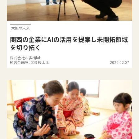
大阪の未来
関西の企業にAIの活用を提案し未開拓領域
を切り拓く
株式会社お多福lab
経営企画室 羽場 稜太氏
2020.02.07