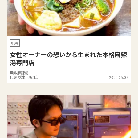
挑戦
女性オーナーの想いから生まれた本格麻辣
湯専門店
無限麻辣湯
代表 橋本 沙絵氏
2020.05.07