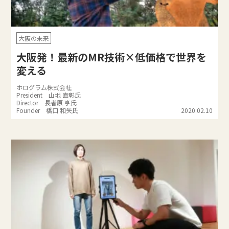
大阪の未来
大阪発！最新のMR技術×低価格で世界を
変える
ホログラム株式会社
President 山地 直彰氏
Director 長者原 亨氏
Founder 橋口 和矢氏
2020.02.10