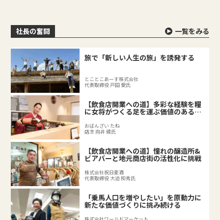
社長の奮闘
一覧をみる
旅で「新しい人生の旅」を誘発する
とことこあーす株式会社
代表取締役 戸田 愛氏
【飲食店開業への道】多彩な経験を糧
に女将がつくる足を運ぶ価値のある料
理店
おばんざい たね
店主 向井 綾氏
【飲食店開業への道】憧れの醸造所&
ビアバーと地元商店街の活性化に挑戦
株式会社祝日麦酒
代表取締役 大迫 和秀氏
「乗馬人口を増やしたい」を原動力に
新たな価値づくりに挑み続ける
株式会社ワールドマーケット