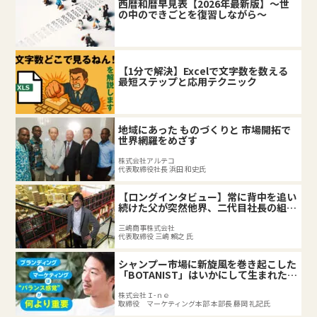
西暦和暦早見表【2026年最新版】～世
の中のできごとを復習しながら～
【1分で解決】Excelで文字数を数える
最短ステップと応用テクニック
地域にあった ものづくりと 市場開拓で
世界網羅をめざす
株式会社アルテコ
代表取締役社長 浜田 和史氏
【ロングインタビュー】常に背中を追い
続けた父が突然他界、二代目社長の組織
づくり。
三嶋商事株式会社
代表取締役 三嶋 賴之 氏
シャンプー市場に新旋風を巻き起こした
「BOTANIST」はいかにして生まれたの
か
株式会社Ｉ-ｎｅ
取締役 マーケティング本部 本部長 藤岡 礼記氏