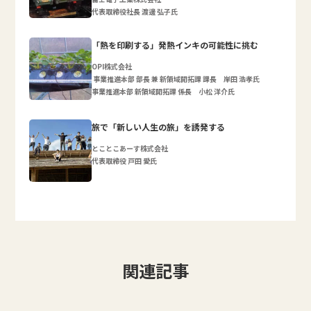
代表取締役社長 渡邊 弘子氏
「熱を印刷する」発熱インキの可能性に挑む
OPI株式会社
事業推進本部 部長 兼 新領域開拓課 課長 岸田 浩孝氏
事業推進本部 新領域開拓課 係長 小松 洋介氏
旅で「新しい人生の旅」を誘発する
とことこあーす株式会社
代表取締役 戸田 愛氏
関連記事