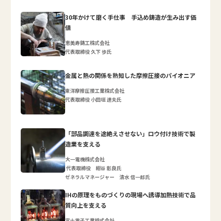
30年かけて磨く手仕事 手込め鋳造が生み出す価
値
恵美寿鋳工株式会社
代表取締役 久下 歩氏
金属と熱の関係を熟知した摩擦圧接のパイオニア
東洋摩擦圧接工業株式会社
代表取締役 小田垣 達夫氏
「部品調達を途絶えさせない」ロウ付け技術で製
造業を支える
大一電機株式会社
代表取締役 紺谷 彰良氏
ゼネラルマネージャー 清水 信一郎氏
IHの原理をものづくりの現場へ誘導加熱技術で品
質向上を支える
富士電子工業株式会社