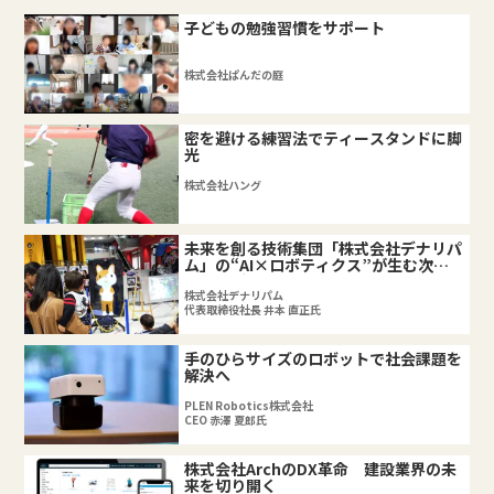
子どもの勉強習慣をサポート
株式会社ぱんだの庭
密を避ける練習法でティースタンドに脚
光
株式会社ハング
未来を創る技術集団「株式会社デナリパ
ム」の“AI×ロボティクス”が生む次世
代プロダクトの全貌
株式会社デナリパム
代表取締役社長 井本 直正氏
手のひらサイズのロボットで社会課題を
解決へ
PLEN Robotics株式会社
CEO 赤澤 夏郎氏
株式会社ArchのDX革命 建設業界の未
来を切り開く