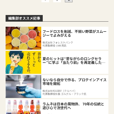
編集部オススメ記事
フードロスを削減、不揃い野菜がスムー
ジーでよみがえる
株式会社フォレストバンク
代表取締役 小林 亮氏
夏のヒットは“昔ながらのロングセラ
ー”に学ぶ「当たり前」を再定義した企
業の底力
ないなら自分で作る、プロテインアイス
市場を開拓
株式会社KULBAY（クルベイ）
代表取締役社長 ゴルグル・ブラック氏
ラムネは日本の風物詩、 70年の伝統と
遊び心で次世代へ