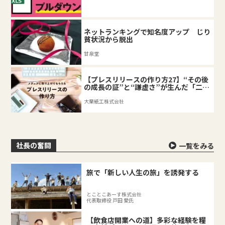
ネットランキングで知名度アップ じり
貧状況から脱出
甘泉堂
【プレスリリースの作り方27】“その後
の成長の証”と“謙虚さ”が生んだ「二匹
目のドジョウ」
大栗紙工株式会社
社長の奮闘
一覧をみる
旅で「新しい人生の旅」を誘発する
とことこあーす株式会社
代表取締役 戸田 愛氏
【飲食店開業への道】多彩な経験を糧