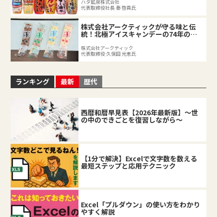
ハタ鉱泉株式会社
代表取締役社長 秦 啓員氏
株式会社アークティックが守る味と伝
統！北極アイスキャンデーの74年の軌
跡
株式会社アークティック
代表取締役 久保田 光恵氏
ランキング
最新
歴代
西暦和暦早見表【2026年最新版】～世
の中のできごとを復習しながら～
【1分で解決】Excelで文字数を数える
最短ステップと応用テクニック
Excel「プルダウン」の使い方をわかり
やすく解説