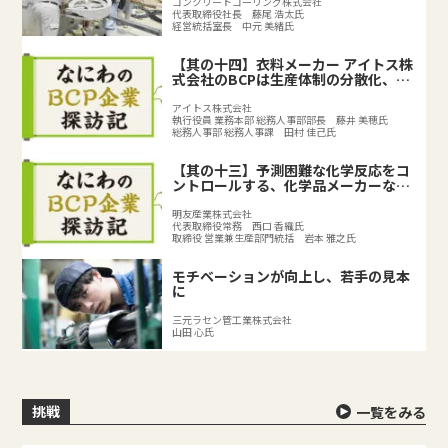
コンクリートコーリング株式会社
代表取締役社長 藤尾 浩太氏
経営統括室長 中元 美緒氏
【其の十四】衣料メーカー アイトス株
式会社のBCPは生産体制の分散化、
BCPの取り組みで既存のリスク対策を
強化
アイトス株式会社
執行役員 業務本部 総務人事部部長 藤井 美穂氏
総務人事部 総務人事課 田村 佳己氏
【其の十三】予測困難な化学反応をコ
ントロールする、化学品メーカーなら
ではのリスクとは？
明友産業株式会社
代表取締役常務 西口 香織氏
取締役 営業兼生産部門統括 岩本 雅之氏
モチベーションが向上し、若手の見本
に
三元ラセン管工業株式会社
山田 心氏
挑戦
一覧をみる