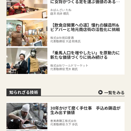
に女将がつくる足を運ぶ価値のある料
理店
おばんざい たね
店主 向井 綾氏
【飲食店開業への道】憧れの醸造所&
ビアバーと地元商店街の活性化に挑戦
株式会社祝日麦酒
代表取締役 大迫 和秀氏
「乗馬人口を増やしたい」を原動力に
新たな価値づくりに挑み続ける
株式会社ワールドマーケット
代表取締役 荒木 剛氏
知られざる技術
一覧をみる
30年かけて磨く手仕事 手込め鋳造が
生み出す価値
恵美寿鋳工株式会社
代表取締役 久下 歩氏