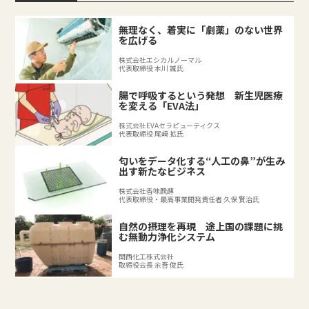
無理なく、着実に「劇薬」のない世界
を広げる
株式会社エシカルノーマル
代表取締役 本川 誠氏
腸で呼吸するという発想 新生児医療
を変える「EVA法」
株式会社EVAセラピューティクス
代表取締役 尾﨑 拡氏
匂いをデータ化する“人工の鼻”が生み
出す新たなビジネス
株式会社香味醗酵
代表取締役・最高事業開発責任者 久保 賢治氏
自然の摂理を再現 途上国の課題に挑
む無動力浄化システム
関西化工株式会社
取締役会長 余吾 俊氏