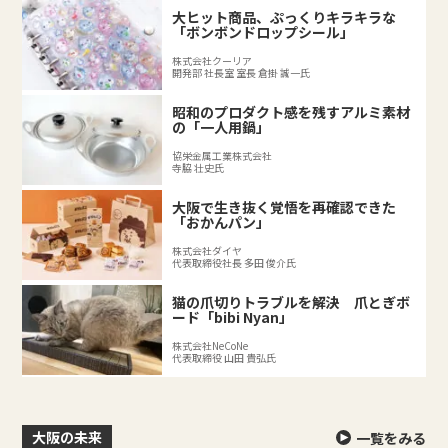
大ヒット商品、ぷっくりキラキラな
「ボンボンドロップシール」
株式会社クーリア
開発部 社長室 室長 倉掛 誠一氏
昭和のプロダクト感を残すアルミ素材
の「一人用鍋」
協栄金属工業株式会社
寺脇 壮史氏
大阪で生き抜く覚悟を再確認できた
「おかんパン」
株式会社ダイヤ
代表取締役社長 多田 俊介氏
猫の爪切りトラブルを解決 爪とぎボ
ード「bibi Nyan」
株式会社NeCoNe
代表取締役 山田 貴弘氏
大阪の未来
一覧をみる