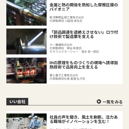
金属と熱の関係を熟知した摩擦圧接の
パイオニア
東洋摩擦圧接工業株式会社
代表取締役 小田垣 達夫氏
「部品調達を途絶えさせない」ロウ付
け技術で製造業を支える
大一電機株式会社
代表取締役 紺谷 彰良氏
ゼネラルマネージャー 清水 信一郎氏
IHの原理をものづくりの現場へ誘導加
熱技術で品質向上を支える
富士電子工業株式会社
代表取締役社長 渡邊 弘子氏
いい会社
一覧をみる
社員の声を聞き、風土を刷新。活力あ
る職場がイノベーションを生む！