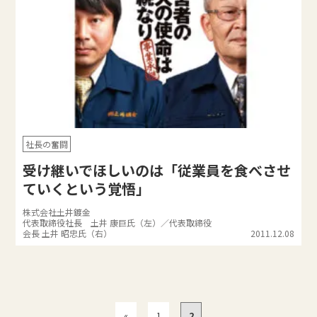
社長の奮闘
受け継いでほしいのは「従業員を食べさせ
ていくという覚悟」
株式会社土井鍍金
代表取締役社長 土井 康巨氏（左）／代表取締役
会長 土井 昭忠氏（右）
2011.12.08
«
1
2