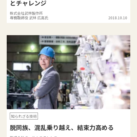
とチャレンジ
株式会社武林製作所
専務取締役 武林 広高氏
2018.10.10
知られざる技術
脱同族、混乱乗り越え、結束力高める