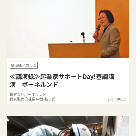
講演録／コラム
≪講演録≫起業家サポートDay!基調講
演 ボーネルンド
株式会社ボーネルンド
代表取締役社長 中西 弘子氏
2017.06.15