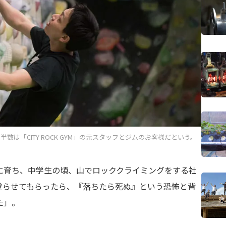
は「CITY ROCK GYM」の元スタッフとジムのお客様だという。
に育ち、中学生の頃、山でロッククライミングをする社
登らせてもらったら、『落ちたら死ぬ』という恐怖と背
た」。