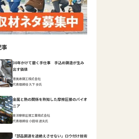
記事
30年かけて磨く手仕事 手込め鋳造が生み
出す価値
恵美寿鋳工株式会社
代表取締役 久下 歩氏
金属と熱の関係を熟知した摩擦圧接のパイオ
ニア
東洋摩擦圧接工業株式会社
代表取締役 小田垣 達夫氏
「部品調達を途絶えさせない」ロウ付け技術