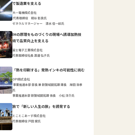
で製造業を支える
大一電機株式会社
代表取締役 紺谷 彰良氏
ゼネラルマネージャー 清水 信一郎氏
IHの原理をものづくりの現場へ誘導加熱技
術で品質向上を支える
富士電子工業株式会社
代表取締役社長 渡邊 弘子氏
「熱を印刷する」発熱インキの可能性に挑む
OPI株式会社
事業推進本部 部長 兼 新領域開拓課 課長 岸田 浩孝
氏
事業推進本部 新領域開拓課 係長 小松 洋介氏
旅で「新しい人生の旅」を誘発する
とことこあーす株式会社
代表取締役 戸田 愛氏