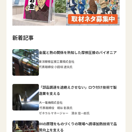
新着記事
金属と熱の関係を熟知した摩擦圧接のパイオニア
東洋摩擦圧接工業株式会社
代表取締役 小田垣 達夫氏
「部品調達を途絶えさせない」ロウ付け技術で製
造業を支える
大一電機株式会社
代表取締役 紺谷 彰良氏
ゼネラルマネージャー 清水 信一郎氏
IHの原理をものづくりの現場へ誘導加熱技術で品
質向上を支える