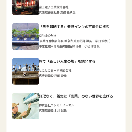
富士電子工業株式会社
代表取締役社長 渡邊 弘子氏
「熱を印刷する」発熱インキの可能性に挑む
OPI株式会社
事業推進本部 部長 兼 新領域開拓課 課長 岸田 浩孝氏
事業推進本部 新領域開拓課 係長 小松 洋介氏
旅で「新しい人生の旅」を誘発する
とことこあーす株式会社
代表取締役 戸田 愛氏
無理なく、着実に「劇薬」のない世界を広げる
株式会社エシカルノーマル
代表取締役 本川 誠氏