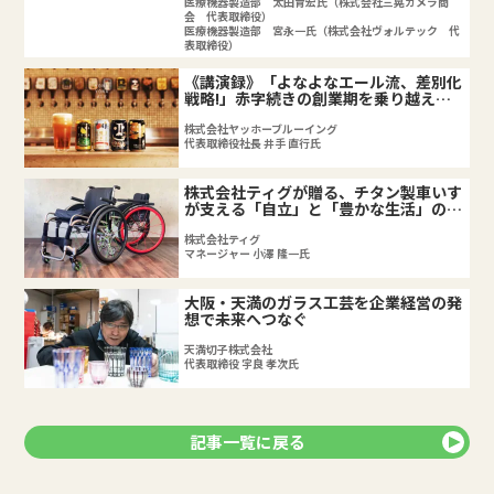
医療機器製造部 太田育宏氏（株式会社三晃カメラ商
会 代表取締役）
医療機器製造部 宮永一氏（株式会社ヴォルテック 代
表取締役）
《講演録》「よなよなエール流、差別化
戦略!」赤字続きの創業期を乗り越え、
熱狂的ファンを増やし続ける理由とは!?
株式会社ヤッホーブルーイング
代表取締役社長 井手 直行氏
株式会社ティグが贈る、チタン製車いす
が支える「自立」と「豊かな生活」の新
たな定義
株式会社ティグ
マネージャー 小澤 隆一氏
大阪・天満のガラス工芸を企業経営の発
想で未来へつなぐ
天満切子株式会社
代表取締役 宇良 孝次氏
記事一覧に戻る