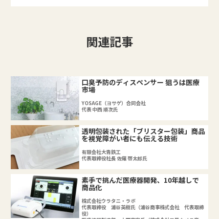
関連記事
口臭予防のディスペンサー 狙うは医療
市場
YOSAGE（ヨサゲ）合同会社
代表 中西 順次氏
透明包装された「ブリスター包装」商品
を視覚障がい者にも伝える技術
有限会社大青鉄工
代表取締役社長 佐薙 啓太郎氏
素手で挑んだ医療器開発、10年越しで
商品化
株式会社ウラタニ・ラボ
代表取締役 浦谷英樹氏（浦谷商事株式会社 代表取締
役）