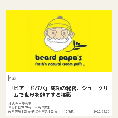
挑戦
「ビアードパパ」成功の秘密、シュークリ
ームで世界を魅了する挑戦
株式会社 麦の穂
営業推進室 室長 木島 信広氏
経営管理本部長 兼 海外事業本部長 中沢 徹氏
2012.05.10