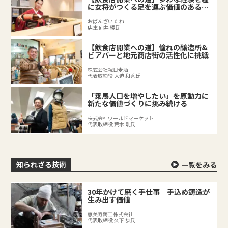
に女将がつくる足を運ぶ価値のある料
理店
おばんざい たね
店主 向井 綾氏
【飲食店開業への道】憧れの醸造所&
ビアバーと地元商店街の活性化に挑戦
株式会社祝日麦酒
代表取締役 大迫 和秀氏
「乗馬人口を増やしたい」を原動力に
新たな価値づくりに挑み続ける
株式会社ワールドマーケット
代表取締役 荒木 剛氏
知られざる技術
一覧をみる
30年かけて磨く手仕事 手込め鋳造が
生み出す価値
恵美寿鋳工株式会社
代表取締役 久下 歩氏