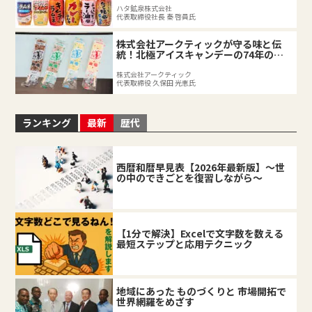
ハタ鉱泉株式会社
代表取締役社長 秦 啓員氏
株式会社アークティックが守る味と伝
統！北極アイスキャンデーの74年の軌
跡
株式会社アークティック
代表取締役 久保田 光恵氏
ランキング
最新
歴代
西暦和暦早見表【2026年最新版】～世
の中のできごとを復習しながら～
【1分で解決】Excelで文字数を数える
最短ステップと応用テクニック
地域にあった ものづくりと 市場開拓で
世界網羅をめざす