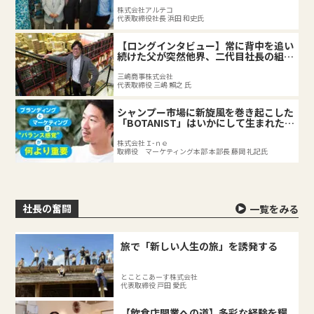
株式会社アルテコ
代表取締役社長 浜田 和史氏
【ロングインタビュー】常に背中を追い
続けた父が突然他界、二代目社長の組織
づくり。
三嶋商事株式会社
代表取締役 三嶋 賴之 氏
シャンプー市場に新旋風を巻き起こした
「BOTANIST」はいかにして生まれたの
か
株式会社Ｉ-ｎｅ
取締役 マーケティング本部 本部長 藤岡 礼記氏
社長の奮闘
一覧をみる
旅で「新しい人生の旅」を誘発する
とことこあーす株式会社
代表取締役 戸田 愛氏
【飲食店開業への道】多彩な経験を糧