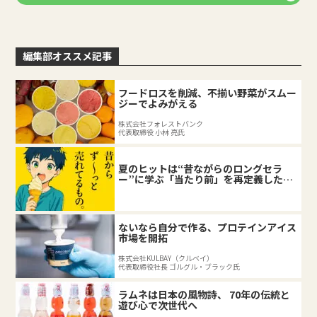
編集部オススメ記事
フードロスを削減、不揃い野菜がスムー
ジーでよみがえる
株式会社フォレストバンク
代表取締役 小林 亮氏
夏のヒットは“昔ながらのロングセラ
ー”に学ぶ「当たり前」を再定義した企
業の底力
ないなら自分で作る、プロテインアイス
市場を開拓
株式会社KULBAY（クルベイ）
代表取締役社長 ゴルグル・ブラック氏
ラムネは日本の風物詩、 70年の伝統と
遊び心で次世代へ