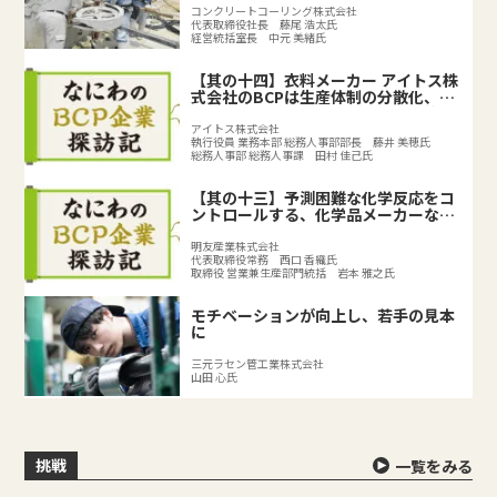
コンクリートコーリング株式会社
代表取締役社長 藤尾 浩太氏
経営統括室長 中元 美緒氏
【其の十四】衣料メーカー アイトス株
式会社のBCPは生産体制の分散化、
BCPの取り組みで既存のリスク対策を
強化
アイトス株式会社
執行役員 業務本部 総務人事部部長 藤井 美穂氏
総務人事部 総務人事課 田村 佳己氏
【其の十三】予測困難な化学反応をコ
ントロールする、化学品メーカーなら
ではのリスクとは？
明友産業株式会社
代表取締役常務 西口 香織氏
取締役 営業兼生産部門統括 岩本 雅之氏
モチベーションが向上し、若手の見本
に
三元ラセン管工業株式会社
山田 心氏
挑戦
一覧をみる