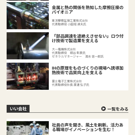
金属と熱の関係を熟知した摩擦圧接の
パイオニア
東洋摩擦圧接工業株式会社
代表取締役 小田垣 達夫氏
「部品調達を途絶えさせない」ロウ付
け技術で製造業を支える
大一電機株式会社
代表取締役 紺谷 彰良氏
ゼネラルマネージャー 清水 信一郎氏
IHの原理をものづくりの現場へ誘導加
熱技術で品質向上を支える
富士電子工業株式会社
代表取締役社長 渡邊 弘子氏
いい会社
一覧をみる
社員の声を聞き、風土を刷新。活力あ
る職場がイノベーションを生む！