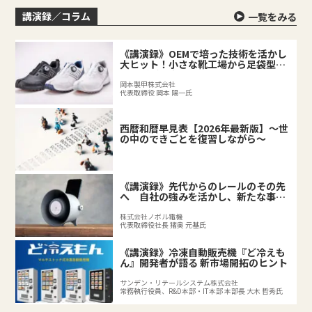
講演録／コラム
一覧をみる
《講演録》OEMで培った技術を活かし
大ヒット！小さな靴工場から足袋型シ
ューズが誕生するまで
岡本製甲株式会社
代表取締役 岡本 陽一氏
西暦和暦早見表【2026年最新版】～世
の中のできごとを復習しながら～
《講演録》先代からのレールのその先
へ 自社の強みを活かし、新たな事業
を拓く後継者の挑戦
株式会社ノボル電機
代表取締役社長 猪奥 元基氏
《講演録》冷凍自動販売機『ど冷えも
ん』開発者が語る 新市場開拓のヒント
サンデン・リテールシステム株式会社
常務執行役員、R&D本部・IT本部 本部長 大木 哲秀氏