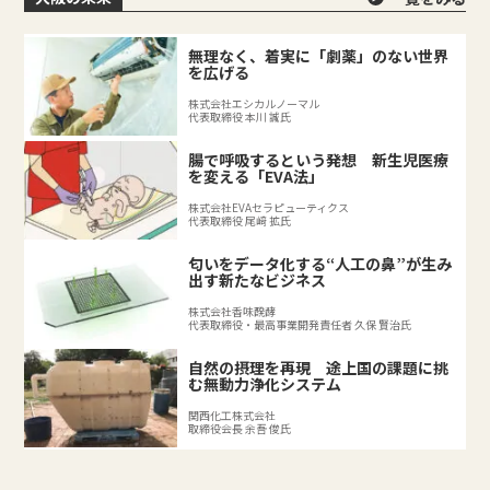
無理なく、着実に「劇薬」のない世界
を広げる
株式会社エシカルノーマル
代表取締役 本川 誠氏
腸で呼吸するという発想 新生児医療
を変える「EVA法」
株式会社EVAセラピューティクス
代表取締役 尾﨑 拡氏
匂いをデータ化する“人工の鼻”が生み
出す新たなビジネス
株式会社香味醗酵
代表取締役・最高事業開発責任者 久保 賢治氏
自然の摂理を再現 途上国の課題に挑
む無動力浄化システム
関西化工株式会社
取締役会長 余吾 俊氏