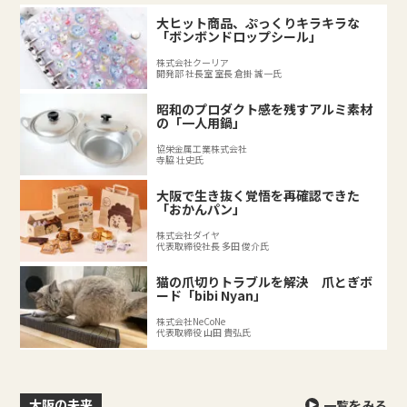
大ヒット商品、ぷっくりキラキラな
「ボンボンドロップシール」
株式会社クーリア
開発部 社長室 室長 倉掛 誠一氏
昭和のプロダクト感を残すアルミ素材
の「一人用鍋」
協栄金属工業株式会社
寺脇 壮史氏
大阪で生き抜く覚悟を再確認できた
「おかんパン」
株式会社ダイヤ
代表取締役社長 多田 俊介氏
猫の爪切りトラブルを解決 爪とぎボ
ード「bibi Nyan」
株式会社NeCoNe
代表取締役 山田 貴弘氏
大阪の未来
一覧をみる