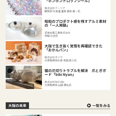
「ボンボンドロップシール」
株式会社クーリア
開発部 社長室 室長 倉掛 誠一氏
昭和のプロダクト感を残すアルミ素材
の「一人用鍋」
協栄金属工業株式会社
寺脇 壮史氏
大阪で生き抜く覚悟を再確認できた
「おかんパン」
株式会社ダイヤ
代表取締役社長 多田 俊介氏
猫の爪切りトラブルを解決 爪とぎボ
ード「bibi Nyan」
株式会社NeCoNe
代表取締役 山田 貴弘氏
大阪の未来
一覧をみる