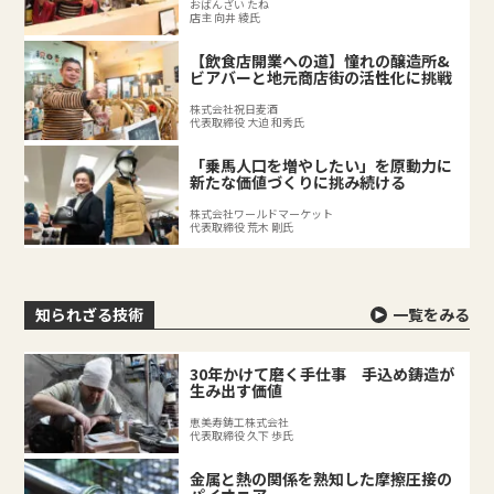
おばんざい たね
店主 向井 綾氏
【飲食店開業への道】憧れの醸造所&
ビアバーと地元商店街の活性化に挑戦
株式会社祝日麦酒
代表取締役 大迫 和秀氏
「乗馬人口を増やしたい」を原動力に
新たな価値づくりに挑み続ける
株式会社ワールドマーケット
代表取締役 荒木 剛氏
知られざる技術
一覧をみる
30年かけて磨く手仕事 手込め鋳造が
生み出す価値
恵美寿鋳工株式会社
代表取締役 久下 歩氏
金属と熱の関係を熟知した摩擦圧接の