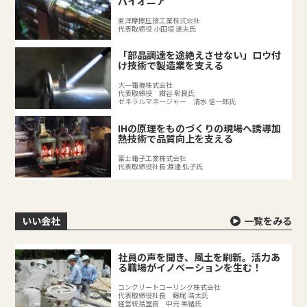
パイオニア
東洋摩擦圧接工業株式会社
代表取締役 小田垣 達夫氏
「部品調達を途絶えさせない」ロウ付
け技術で製造業を支える
大一電機株式会社
代表取締役 紺谷 彰良氏
ゼネラルマネージャー 清水 信一郎氏
IHの原理をものづくりの現場へ誘導加
熱技術で品質向上を支える
富士電子工業株式会社
代表取締役社長 渡邊 弘子氏
いい会社
一覧をみる
社員の声を聞き、風土を刷新。活力あ
る職場がイノベーションを生む！
コンクリートコーリング株式会社
代表取締役社長 藤尾 浩太氏
経営統括室長 中元 美緒氏