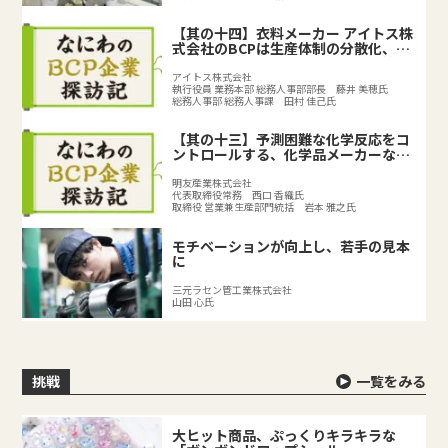
【其の十四】衣料メーカー アイトス株
式会社のBCPは生産体制の分散化、
BCPの取り組みで既存のリスク対策を
強化
アイトス株式会社
執行役員 業務本部 総務人事部部長 藤井 美穂氏
総務人事部 総務人事課 田村 佳己氏
【其の十三】予測困難な化学反応をコ
ントロールする、化学品メーカーなら
ではのリスクとは？
明友産業株式会社
代表取締役常務 西口 香織氏
取締役 営業兼生産部門統括 岩本 雅之氏
モチベーションが向上し、若手の見本
に
三元ラセン管工業株式会社
山田 心氏
挑戦
一覧をみる
大ヒット商品、ぷっくりキラキラな