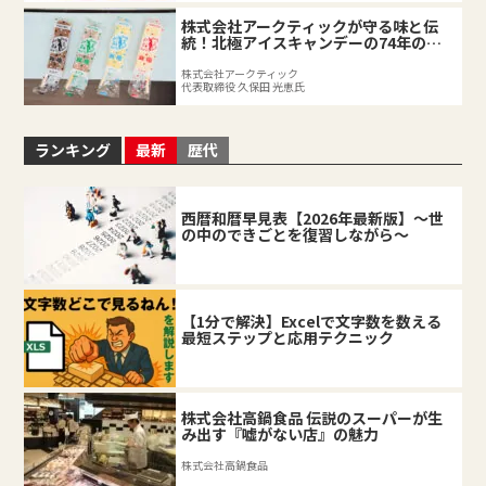
株式会社アークティックが守る味と伝
統！北極アイスキャンデーの74年の軌
跡
株式会社アークティック
代表取締役 久保田 光恵氏
ランキング
最新
歴代
西暦和暦早見表【2026年最新版】～世
の中のできごとを復習しながら～
【1分で解決】Excelで文字数を数える
最短ステップと応用テクニック
株式会社高鍋食品 伝説のスーパーが生
み出す『嘘がない店』の魅力
株式会社高鍋食品