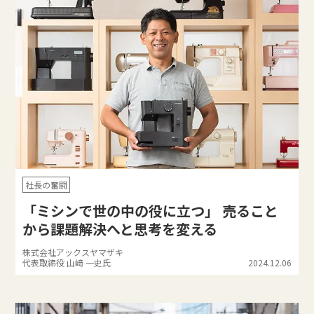
社長の奮闘
「ミシンで世の中の役に立つ」 売ること
から課題解決へと思考を変える
株式会社アックスヤマザキ
代表取締役 山﨑 一史氏
2024.12.06