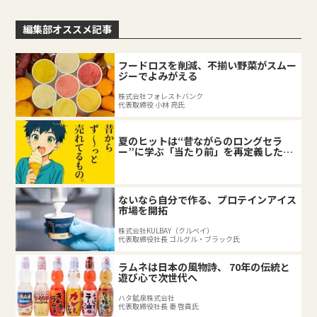
編集部オススメ記事
フードロスを削減、不揃い野菜がスムー
ジーでよみがえる
株式会社フォレストバンク
代表取締役 小林 亮氏
夏のヒットは“昔ながらのロングセラ
ー”に学ぶ「当たり前」を再定義した企
業の底力
ないなら自分で作る、プロテインアイス
市場を開拓
株式会社KULBAY（クルベイ）
代表取締役社長 ゴルグル・ブラック氏
ラムネは日本の風物詩、 70年の伝統と
遊び心で次世代へ
ハタ鉱泉株式会社
代表取締役社長 秦 啓員氏