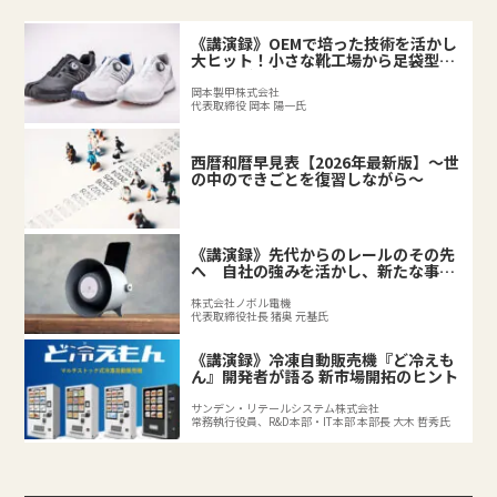
《講演録》OEMで培った技術を活かし
大ヒット！小さな靴工場から足袋型シ
ューズが誕生するまで
岡本製甲株式会社
代表取締役 岡本 陽一氏
西暦和暦早見表【2026年最新版】～世
の中のできごとを復習しながら～
《講演録》先代からのレールのその先
へ 自社の強みを活かし、新たな事業
を拓く後継者の挑戦
株式会社ノボル電機
代表取締役社長 猪奥 元基氏
《講演録》冷凍自動販売機『ど冷えも
ん』開発者が語る 新市場開拓のヒント
サンデン・リテールシステム株式会社
常務執行役員、R&D本部・IT本部 本部長 大木 哲秀氏