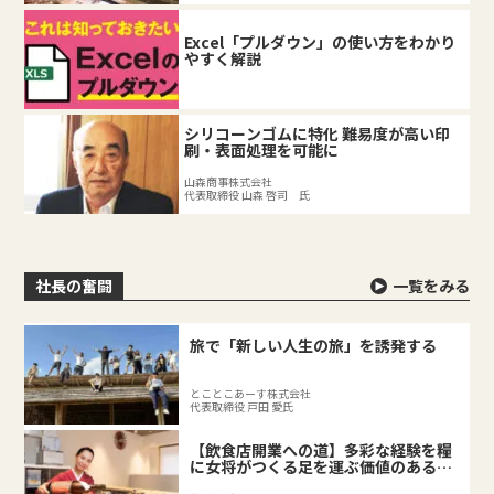
Excel「プルダウン」の使い方をわかり
やすく解説
シリコーンゴムに特化 難易度が高い印
刷・表面処理を可能に
山森商事株式会社
代表取締役 山森 啓司 氏
社長の奮闘
一覧をみる
旅で「新しい人生の旅」を誘発する
とことこあーす株式会社
代表取締役 戸田 愛氏
【飲食店開業への道】多彩な経験を糧
に女将がつくる足を運ぶ価値のある料
理店