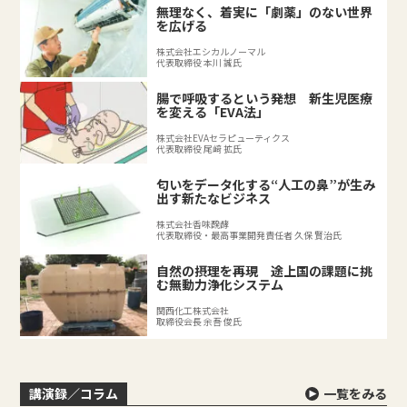
無理なく、着実に「劇薬」のない世界
を広げる
株式会社エシカルノーマル
代表取締役 本川 誠氏
腸で呼吸するという発想 新生児医療
を変える「EVA法」
株式会社EVAセラピューティクス
代表取締役 尾﨑 拡氏
匂いをデータ化する“人工の鼻”が生み
出す新たなビジネス
株式会社香味醗酵
代表取締役・最高事業開発責任者 久保 賢治氏
自然の摂理を再現 途上国の課題に挑
む無動力浄化システム
関西化工株式会社
取締役会長 余吾 俊氏
講演録／コラム
一覧をみる