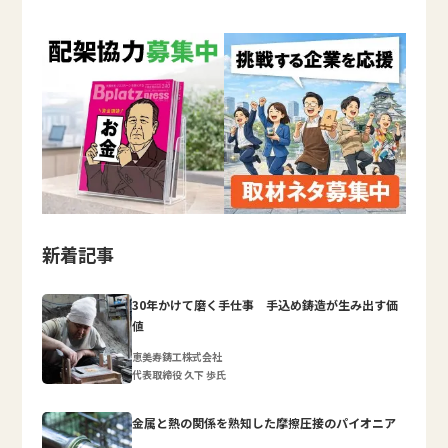
新着記事
30年かけて磨く手仕事 手込め鋳造が生み出す価
値
恵美寿鋳工株式会社
代表取締役 久下 歩氏
金属と熱の関係を熟知した摩擦圧接のパイオニア