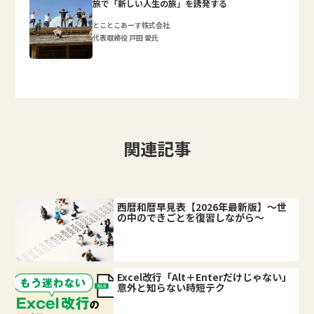
旅で「新しい人生の旅」を誘発する
とことこあーす株式会社
代表取締役 戸田 愛氏
関連記事
西暦和暦早見表【2026年最新版】～世
の中のできごとを復習しながら～
Excel改行「Alt＋Enterだけじゃない」
意外と知らない時短テク