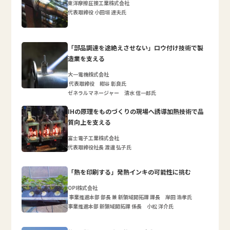
東洋摩擦圧接工業株式会社
代表取締役 小田垣 達夫氏
「部品調達を途絶えさせない」ロウ付け技術で製
造業を支える
大一電機株式会社
代表取締役 紺谷 彰良氏
ゼネラルマネージャー 清水 信一郎氏
IHの原理をものづくりの現場へ誘導加熱技術で品
質向上を支える
富士電子工業株式会社
代表取締役社長 渡邊 弘子氏
「熱を印刷する」発熱インキの可能性に挑む
OPI株式会社
事業推進本部 部長 兼 新領域開拓課 課長 岸田 浩孝氏
事業推進本部 新領域開拓課 係長 小松 洋介氏