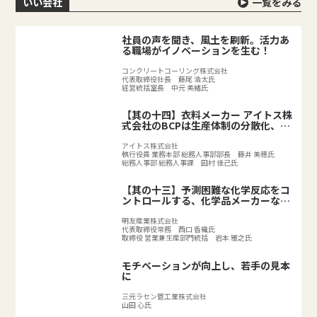
いい会社
一覧をみる
社員の声を聞き、風土を刷新。活力あ
る職場がイノベーションを生む！
コンクリートコーリング株式会社
代表取締役社長 藤尾 浩太氏
経営統括室長 中元 美緒氏
【其の十四】衣料メーカー アイトス株
式会社のBCPは生産体制の分散化、
BCPの取り組みで既存のリスク対策を
強化
アイトス株式会社
執行役員 業務本部 総務人事部部長 藤井 美穂氏
総務人事部 総務人事課 田村 佳己氏
【其の十三】予測困難な化学反応をコ
ントロールする、化学品メーカーなら
ではのリスクとは？
明友産業株式会社
代表取締役常務 西口 香織氏
取締役 営業兼生産部門統括 岩本 雅之氏
モチベーションが向上し、若手の見本
に
三元ラセン管工業株式会社
山田 心氏