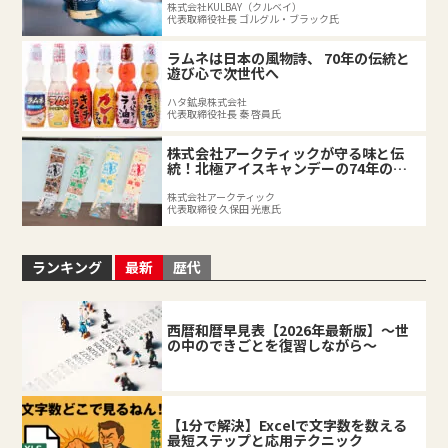
株式会社KULBAY（クルベイ）
代表取締役社長 ゴルグル・ブラック氏
ラムネは日本の風物詩、 70年の伝統と
遊び心で次世代へ
ハタ鉱泉株式会社
代表取締役社長 秦 啓員氏
株式会社アークティックが守る味と伝
統！北極アイスキャンデーの74年の軌
跡
株式会社アークティック
代表取締役 久保田 光恵氏
ランキング
最新
歴代
西暦和暦早見表【2026年最新版】～世
の中のできごとを復習しながら～
【1分で解決】Excelで文字数を数える
最短ステップと応用テクニック