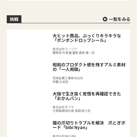
挑戦
一覧をみる
大ヒット商品、ぷっくりキラキラな
「ボンボンドロップシール」
株式会社クーリア
開発部 社長室 室長 倉掛 誠一氏
昭和のプロダクト感を残すアルミ素材
の「一人用鍋」
協栄金属工業株式会社
寺脇 壮史氏
大阪で生き抜く覚悟を再確認できた
「おかんパン」
株式会社ダイヤ
代表取締役社長 多田 俊介氏
猫の爪切りトラブルを解決 爪とぎボ
ード「bibi Nyan」
株式会社NeCoNe