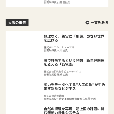
代表取締役 山田 貴弘氏
大阪の未来
一覧をみる
無理なく、着実に「劇薬」のない世界
を広げる
株式会社エシカルノーマル
代表取締役 本川 誠氏
腸で呼吸するという発想 新生児医療
を変える「EVA法」
株式会社EVAセラピューティクス
代表取締役 尾﨑 拡氏
匂いをデータ化する“人工の鼻”が生み
出す新たなビジネス
株式会社香味醗酵
代表取締役・最高事業開発責任者 久保 賢治氏
自然の摂理を再現 途上国の課題に挑
む無動力浄化システム