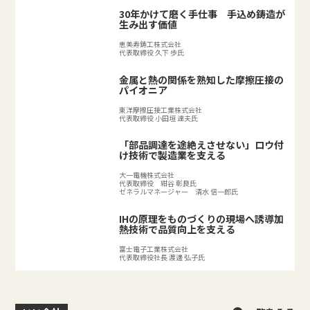
30年かけて磨く手仕事 手込め鋳造が
生み出す価値
恵美寿鋳工株式会社
代表取締役 久下 歩氏
金属と熱の関係を熟知した摩擦圧接の
パイオニア
東洋摩擦圧接工業株式会社
代表取締役 小田垣 達夫氏
「部品調達を途絶えさせない」ロウ付
け技術で製造業を支える
大一電機株式会社
代表取締役 紺谷 彰良氏
ゼネラルマネージャー 清水 信一郎氏
IHの原理をものづくりの現場へ誘導加
熱技術で品質向上を支える
富士電子工業株式会社
代表取締役社長 渡邊 弘子氏