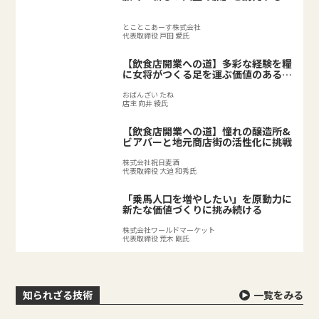
とことこあーす株式会社
代表取締役 戸田 愛氏
【飲食店開業への道】多彩な経験を糧
に女将がつくる足を運ぶ価値のある料
理店
おばんざい たね
店主 向井 綾氏
【飲食店開業への道】憧れの醸造所&
ビアバーと地元商店街の活性化に挑戦
株式会社祝日麦酒
代表取締役 大迫 和秀氏
「乗馬人口を増やしたい」を原動力に
新たな価値づくりに挑み続ける
株式会社ワールドマーケット
代表取締役 荒木 剛氏
知られざる技術
一覧をみる