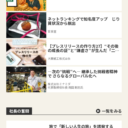
ネットランキングで知名度アップ じり
貧状況から脱出
甘泉堂
【プレスリリースの作り方27】“その後
の成長の証”と“謙虚さ”が生んだ「二匹
目のドジョウ」
大栗紙工株式会社
―次の“挑戦”へ― 継承した挑戦者精神
で さらなるグローバル化へ
株式会社ミナミダ
代表取締役社長 南田 剛志氏
社長の奮闘
一覧をみる
旅で「新しい人生の旅」を誘発する