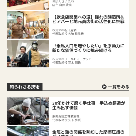
おばんざい たね
店主 向井 綾氏
【飲食店開業への道】憧れの醸造所&
ビアバーと地元商店街の活性化に挑戦
株式会社祝日麦酒
代表取締役 大迫 和秀氏
「乗馬人口を増やしたい」を原動力に
新たな価値づくりに挑み続ける
株式会社ワールドマーケット
代表取締役 荒木 剛氏
知られざる技術
一覧をみる
30年かけて磨く手仕事 手込め鋳造が
生み出す価値
恵美寿鋳工株式会社
代表取締役 久下 歩氏
金属と熱の関係を熟知した摩擦圧接の