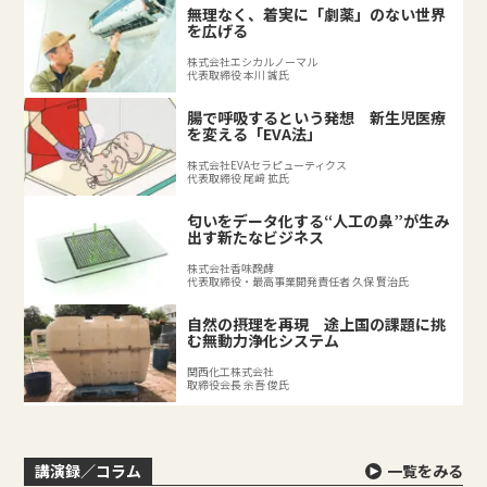
無理なく、着実に「劇薬」のない世界
を広げる
株式会社エシカルノーマル
代表取締役 本川 誠氏
腸で呼吸するという発想 新生児医療
を変える「EVA法」
株式会社EVAセラピューティクス
代表取締役 尾﨑 拡氏
匂いをデータ化する“人工の鼻”が生み
出す新たなビジネス
株式会社香味醗酵
代表取締役・最高事業開発責任者 久保 賢治氏
自然の摂理を再現 途上国の課題に挑
む無動力浄化システム
関西化工株式会社
取締役会長 余吾 俊氏
講演録／コラム
一覧をみる