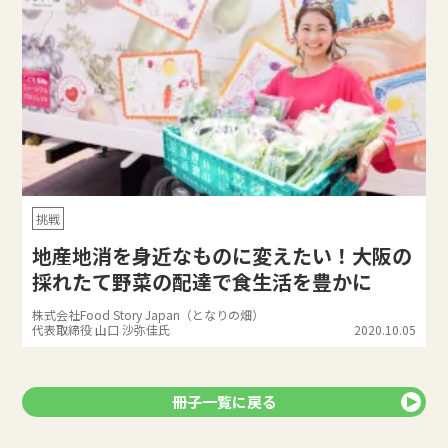
挑戦
地産地消を身近なものに変えたい！大阪の
採れたて野菜の配達で食生活を豊かに
株式会社Food Story Japan（となりの畑）
代表取締役 山口 沙弥佳氏
2020.10.05
冊子一覧に戻る