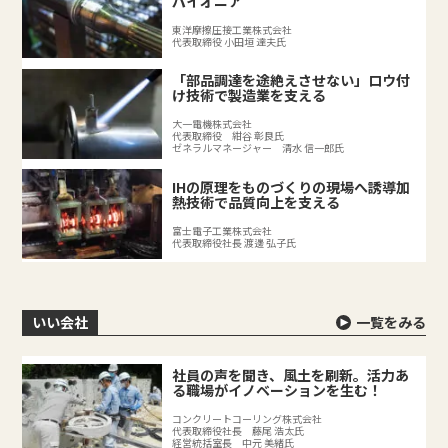
パイオニア
東洋摩擦圧接工業株式会社
代表取締役 小田垣 達夫氏
「部品調達を途絶えさせない」ロウ付
け技術で製造業を支える
大一電機株式会社
代表取締役 紺谷 彰良氏
ゼネラルマネージャー 清水 信一郎氏
IHの原理をものづくりの現場へ誘導加
熱技術で品質向上を支える
富士電子工業株式会社
代表取締役社長 渡邊 弘子氏
いい会社
一覧をみる
社員の声を聞き、風土を刷新。活力あ
る職場がイノベーションを生む！
コンクリートコーリング株式会社
代表取締役社長 藤尾 浩太氏
経営統括室長 中元 美緒氏