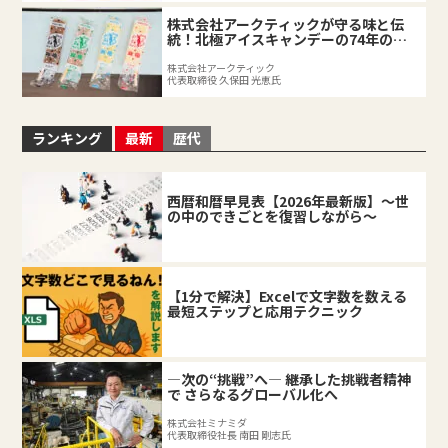
株式会社アークティックが守る味と伝
統！北極アイスキャンデーの74年の軌
跡
株式会社アークティック
代表取締役 久保田 光恵氏
ランキング
最新
歴代
西暦和暦早見表【2026年最新版】～世
の中のできごとを復習しながら～
【1分で解決】Excelで文字数を数える
最短ステップと応用テクニック
―次の“挑戦”へ― 継承した挑戦者精神
で さらなるグローバル化へ
株式会社ミナミダ
代表取締役社長 南田 剛志氏