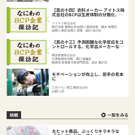
【其の十四】衣料メーカー アイトス株
式会社のBCPは生産体制の分散化、
BCPの取り組みで既存のリスク対策を
強化
アイトス株式会社
執行役員 業務本部 総務人事部部長 藤井 美穂氏
総務人事部 総務人事課 田村 佳己氏
【其の十三】予測困難な化学反応をコ
ントロールする、化学品メーカーなら
ではのリスクとは？
明友産業株式会社
代表取締役常務 西口 香織氏
取締役 営業兼生産部門統括 岩本 雅之氏
モチベーションが向上し、若手の見本
に
三元ラセン管工業株式会社
山田 心氏
挑戦
一覧をみる
大ヒット商品、ぷっくりキラキラな