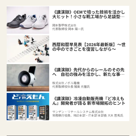
《講演録》OEMで培った技術を活かし
大ヒット！小さな靴工場から足袋型シ
ューズが誕生するまで
岡本製甲株式会社
代表取締役 岡本 陽一氏
西暦和暦早見表【2026年最新版】～世
の中のできごとを復習しながら～
《講演録》先代からのレールのその先
へ 自社の強みを活かし、新たな事業
を拓く後継者の挑戦
株式会社ノボル電機
代表取締役社長 猪奥 元基氏
《講演録》冷凍自動販売機『ど冷えも
ん』開発者が語る 新市場開拓のヒント
サンデン・リテールシステム株式会社
常務執行役員、R&D本部・IT本部 本部長 大木 哲秀氏