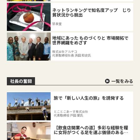
ネットランキングで知名度アップ じり
貧状況から脱出
甘泉堂
地域にあった ものづくりと 市場開拓で
世界網羅をめざす
株式会社アルテコ
代表取締役社長 浜田 和史氏
社長の奮闘
一覧をみる
旅で「新しい人生の旅」を誘発する
とことこあーす株式会社
代表取締役 戸田 愛氏
【飲食店開業への道】多彩な経験を糧
に女将がつくる足を運ぶ価値のある料
理店