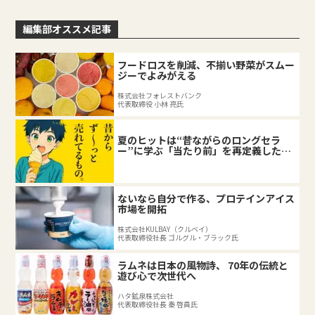
編集部オススメ記事
フードロスを削減、不揃い野菜がスムー
ジーでよみがえる
株式会社フォレストバンク
代表取締役 小林 亮氏
夏のヒットは“昔ながらのロングセラ
ー”に学ぶ「当たり前」を再定義した企
業の底力
ないなら自分で作る、プロテインアイス
市場を開拓
株式会社KULBAY（クルベイ）
代表取締役社長 ゴルグル・ブラック氏
ラムネは日本の風物詩、 70年の伝統と
遊び心で次世代へ
ハタ鉱泉株式会社
代表取締役社長 秦 啓員氏