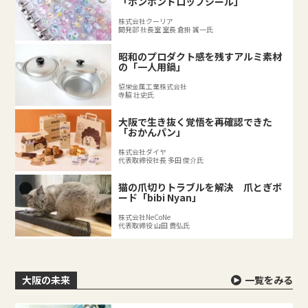
「ボンボンドロップシール」
株式会社クーリア
開発部 社長室 室長 倉掛 誠一氏
昭和のプロダクト感を残すアルミ素材
の「一人用鍋」
協栄金属工業株式会社
寺脇 壮史氏
大阪で生き抜く覚悟を再確認できた
「おかんパン」
株式会社ダイヤ
代表取締役社長 多田 俊介氏
猫の爪切りトラブルを解決 爪とぎボ
ード「bibi Nyan」
株式会社NeCoNe
代表取締役 山田 貴弘氏
大阪の未来
一覧をみる