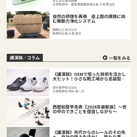
株式会社香味醗酵
代表取締役・最高事業開発責任者 久保 賢治氏
自然の摂理を再現 途上国の課題に挑
む無動力浄化システム
関西化工株式会社
取締役会長 余吾 俊氏
講演録／コラム
一覧をみる
《講演録》OEMで培った技術を活かし
大ヒット！小さな靴工場から足袋型シ
ューズが誕生するまで
岡本製甲株式会社
代表取締役 岡本 陽一氏
西暦和暦早見表【2026年最新版】～世
の中のできごとを復習しながら～
《講演録》先代からのレールのその先
へ 自社の強みを活かし、新たな事業