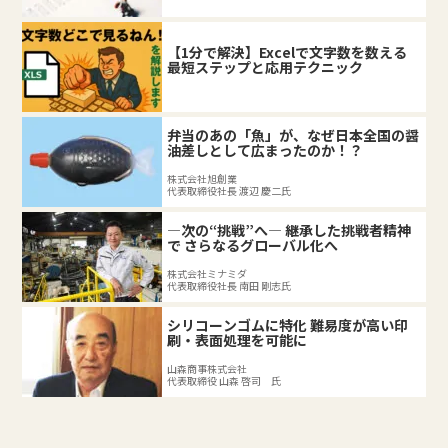
【1分で解決】Excelで文字数を数える
最短ステップと応用テクニック
弁当のあの「魚」が、なぜ日本全国の醤
油差しとして広まったのか！？
株式会社旭創業
代表取締役社長 渡辺 慶二氏
―次の“挑戦”へ― 継承した挑戦者精神
で さらなるグローバル化へ
株式会社ミナミダ
代表取締役社長 南田 剛志氏
シリコーンゴムに特化 難易度が高い印
刷・表面処理を可能に
山森商事株式会社
代表取締役 山森 啓司 氏