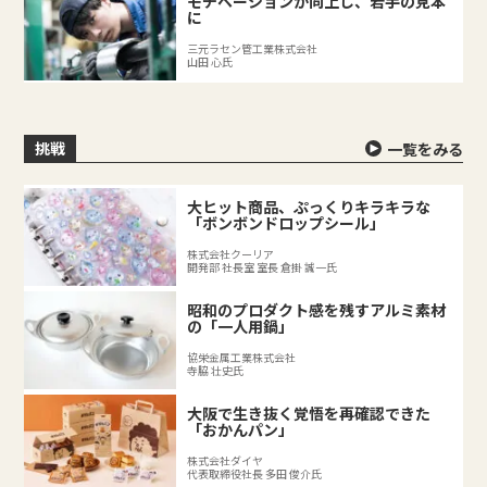
モチベーションが向上し、若手の見本
に
三元ラセン管工業株式会社
山田 心氏
挑戦
一覧をみる
大ヒット商品、ぷっくりキラキラな
「ボンボンドロップシール」
株式会社クーリア
開発部 社長室 室長 倉掛 誠一氏
昭和のプロダクト感を残すアルミ素材
の「一人用鍋」
協栄金属工業株式会社
寺脇 壮史氏
大阪で生き抜く覚悟を再確認できた
「おかんパン」
株式会社ダイヤ
代表取締役社長 多田 俊介氏