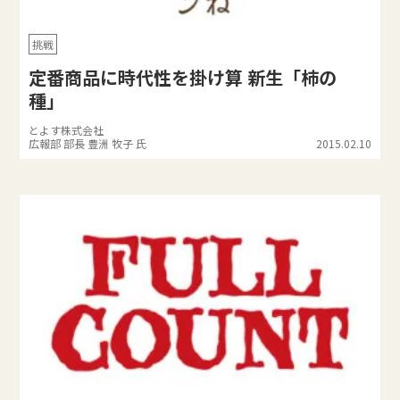
挑戦
定番商品に時代性を掛け算 新生「柿の
種」
とよす株式会社
広報部 部長 豊洲 牧子 氏
2015.02.10