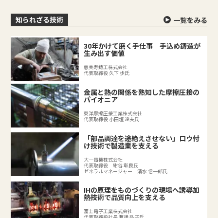
知られざる技術
一覧をみる
30年かけて磨く手仕事 手込め鋳造が
生み出す価値
恵美寿鋳工株式会社
代表取締役 久下 歩氏
金属と熱の関係を熟知した摩擦圧接の
パイオニア
東洋摩擦圧接工業株式会社
代表取締役 小田垣 達夫氏
「部品調達を途絶えさせない」ロウ付
け技術で製造業を支える
大一電機株式会社
代表取締役 紺谷 彰良氏
ゼネラルマネージャー 清水 信一郎氏
IHの原理をものづくりの現場へ誘導加
熱技術で品質向上を支える
富士電子工業株式会社
代表取締役社長 渡邊 弘子氏