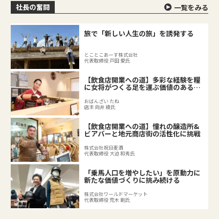
社長の奮闘
一覧をみる
旅で「新しい人生の旅」を誘発する
とことこあーす株式会社
代表取締役 戸田 愛氏
【飲食店開業への道】多彩な経験を糧
に女将がつくる足を運ぶ価値のある料
理店
おばんざい たね
店主 向井 綾氏
【飲食店開業への道】憧れの醸造所&
ビアバーと地元商店街の活性化に挑戦
株式会社祝日麦酒
代表取締役 大迫 和秀氏
「乗馬人口を増やしたい」を原動力に
新たな価値づくりに挑み続ける
株式会社ワールドマーケット
代表取締役 荒木 剛氏