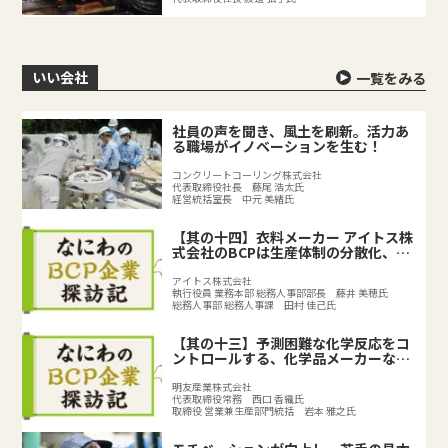
いい会社
一覧をみる
社員の声を聞き、風土を刷新。活力あ
る職場がイノベーションを生む！
コンクリートコーリング株式会社
代表取締役社長 藤尾 浩太氏
経営統括室長 中元 美緒氏
【其の十四】衣料メーカー アイトス株
式会社のBCPは生産体制の分散化、
BCPの取り組みで既存のリスク対策を
強化
アイトス株式会社
執行役員 業務本部 総務人事部部長 藤井 美穂氏
総務人事部 総務人事課 田村 佳己氏
【其の十三】予測困難な化学反応をコ
ントロールする、化学品メーカーなら
ではのリスクとは？
明友産業株式会社
代表取締役常務 西口 香織氏
取締役 営業兼生産部門統括 岩本 雅之氏