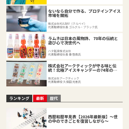
ないなら自分で作る、プロテインアイス
市場を開拓
株式会社KULBAY（クルベイ）
代表取締役社長 ゴルグル・ブラック氏
ラムネは日本の風物詩、 70年の伝統と
遊び心で次世代へ
ハタ鉱泉株式会社
代表取締役社長 秦 啓員氏
株式会社アークティックが守る味と伝
統！北極アイスキャンデーの74年の軌
跡
株式会社アークティック
代表取締役 久保田 光恵氏
ランキング
最新
歴代
西暦和暦早見表【2026年最新版】～世
の中のできごとを復習しながら～