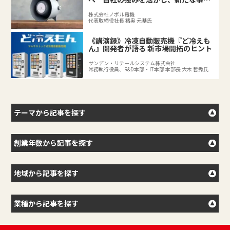
を拓く後継者の挑戦
株式会社ノボル電機
代表取締役社長 猪奥 元基氏
《講演録》冷凍自動販売機『ど冷えも
ん』開発者が語る 新市場開拓のヒント
サンデン・リテールシステム株式会社
常務執行役員、R&D本部・IT本部 本部長 大木 哲秀氏
テーマから記事を探す
創業年数から記事を探す
地域から記事を探す
業種から記事を探す