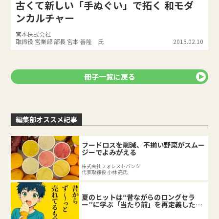
古くて新しい「手ぬぐい」で拓く 和モダ
ンカルチャー
宮本株式会社
取締役 営業部 部長 宮本 善隆 氏
2015.02.10
冊子一覧に戻る
編集部オススメ記事
フードロスを削減、不揃い野菜がスムー
ジーでよみがえる
株式会社フォレストバンク
代表取締役 小林 亮氏
夏のヒットは“昔ながらのロングセラ
ー”に学ぶ「当たり前」を再定義した企
業の底力