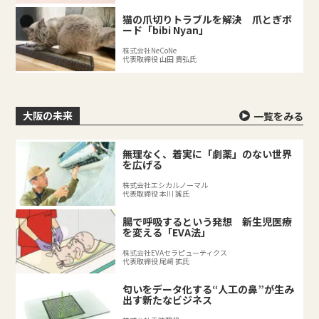
猫の爪切りトラブルを解決 爪とぎボ
ード「bibi Nyan」
株式会社NeCoNe
代表取締役 山田 貴弘氏
大阪の未来
一覧をみる
無理なく、着実に「劇薬」のない世界
を広げる
株式会社エシカルノーマル
代表取締役 本川 誠氏
腸で呼吸するという発想 新生児医療
を変える「EVA法」
株式会社EVAセラピューティクス
代表取締役 尾﨑 拡氏
匂いをデータ化する“人工の鼻”が生み
出す新たなビジネス