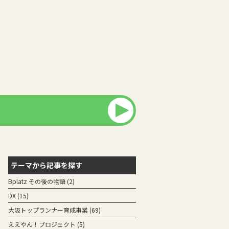
テーマから記事を探す
Bplatz その後の物語
(2)
DX
(15)
⼤阪トップランナー育成事業
(69)
ええやん！プロジェクト
(5)