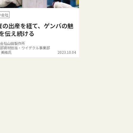
い会社
度の出産を経て、ゲンバの魅
を伝え続ける
会社山田製作所
部資材担当・ワイデクル事業部
 美結氏
2023.10.04