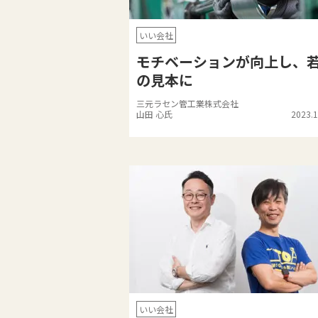
いい会社
モチベーションが向上し、
の見本に
三元ラセン管工業株式会社
山田 心氏
2023.1
いい会社