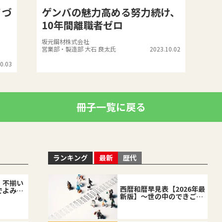
ノづ
ゲンバの魅力高める努力続け、
10年間離職者ゼロ
坂元鋼材株式会社
営業部・製造部 大石 良太氏
2023.10.02
0.03
冊子一覧に戻る
ランキング
最新
歴代
、不揃い
西暦和暦早見表【2026年最
でよみが
新版】～世の中のできごと
を復習しながら～