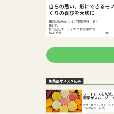
自らの思い、形にできるモ
くりの喜びを大切に
東亜成型株式会社 代表取締役 浦竹
重行氏
株式会社エーディエフ 代表取締役
島本 敏氏
2023.1
編集部オススメ記事
フードロスを削減
野菜がスムージー
える
株式会社フォレストバンク
代表取締役 小林 亮氏