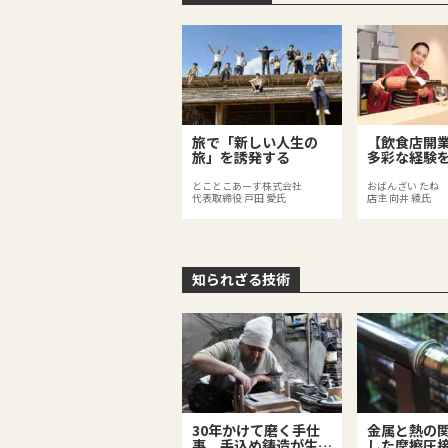
旅で「新しい人生の
【飲食店開
旅」を誘発する
多彩な経験
がつくる足
のある料理
とことこあーす株式会社
おばんざい たね
代表取締役 戸田 愛氏
店主 向井 綾氏
知られざる技術
30年かけて磨く手仕
金属と熱の
事 手込め鋳造が生み
した摩擦圧