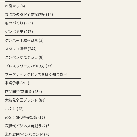
お役立ち
(6)
なにわのBCP企業探訪記
(14)
ものづくり
(385)
ゲンバ男子
(273)
ゲンバ男子取材風景
(3)
スタッフ連載
(247)
ニンベンオモチカラ
(8)
プレスリリースの作り方
(36)
マーケティングセンスを磨く知恵袋
(6)
事業承継
(211)
商品開発/新事業
(434)
大阪発全国ブランド
(80)
小ネタ
(42)
必読！SNS基礎知識
(11)
次世代ビジネス発掘ラボ
(6)
海外展開/インバウンド
(76)