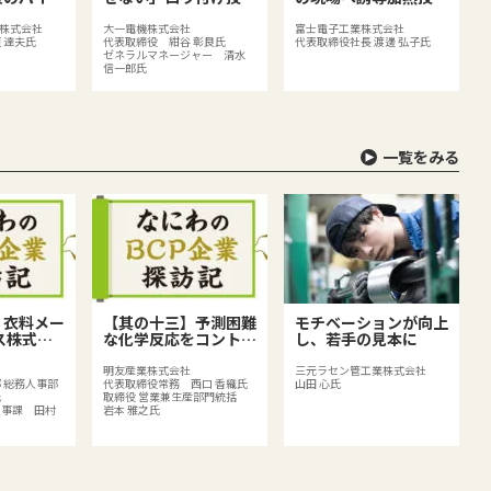
で製造業を支える
で品質向上を支える
株式会社
大一電機株式会社
富士電子工業株式会社
 達夫氏
代表取締役 紺谷 彰良氏
代表取締役社長 渡邊 弘子氏
ゼネラルマネージャー 清水
信一郎氏
一覧をみる
】衣料メー
【其の十三】予測困難
モチベーションが向上
ス株式会
な化学反応をコントロ
し、若手の見本に
生産体制の
ールする、化学品メー
Pの取り組
カーならではのリスク
明友産業株式会社
三元ラセン管工業株式会社
 総務人事部
代表取締役常務 西口 香織氏
山田 心氏
リスク対策
とは？
氏
取締役 営業兼生産部門統括
人事課 田村
岩本 雅之氏