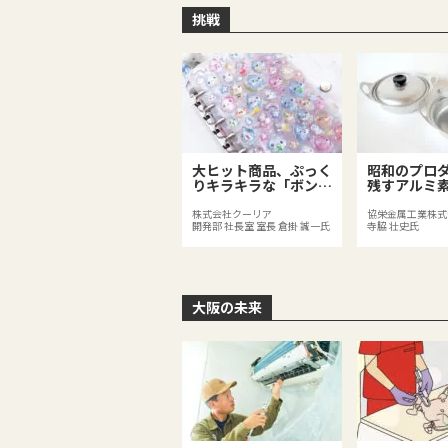
挑戦
大ヒット商品、ぷっく
昭和のプロ
りキラキラな「ボンボ
残すアルミ
ンドロップシール」
人用鍋」
株式会社クーリア
協栄金属工業株式
開発部 社長室 室長 倉掛 誠一氏
寺脇 壮史氏
大阪の未来