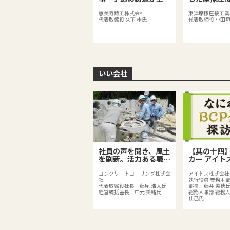
出す価値
ニア
恵美寿鋳工株式会社
東洋摩擦圧接工業
代表取締役 久下 歩氏
代表取締役 小田垣
いい会社
社員の声を聞き、風土
【其の十四
を刷新。活力ある職場
カー アイト
がイノベーションを生
社のBCPは
む！
分散化、BC
コンクリートコーリング株式会
アイトス株式会社
社
執行役員 業務本部
みで既存の
代表取締役社長 藤尾 浩太氏
部長 藤井 美穂
を強化
経営統括室長 中元 美緒氏
総務人事部 総務
佳己氏