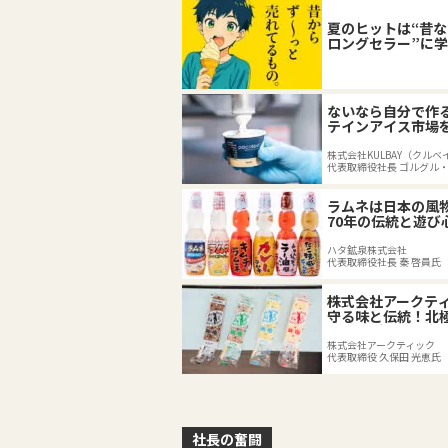
夏のヒットは“昔
ロングセラー”に
たり前」を再定義
の底力
ないなら自分で作
テインアイス市場
株式会社KULBAY（クルベ
代表取締役社長 ゴルグル
ラムネは日本の風
70年の伝統と遊び
代へ
ハタ鉱泉株式会社
代表取締役社長 秦 啓員氏
株式会社アークテ
守る味と伝統！北
キャンデーの74年
株式会社アークティック
代表取締役 久保田 光恵氏
社長の奮闘