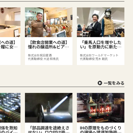
業への道】
【飲食店開業への道】
「乗馬人口を増やした
を糧に女将
憧れの醸造所&ビアバ
い」を原動力に新たな
を運ぶ価値
ーと地元商店街の活性
価値づくりに挑み続け
店
化に挑戦
る
株式会社祝日麦酒
株式会社ワールドマーケット
代表取締役 大迫 和秀氏
代表取締役 荒木 剛氏
一覧をみる
関係を熟知
「部品調達を途絶えさ
IHの原理をものづくり
接のパイオ
せない」ロウ付け技術
の現場へ誘導加熱技術