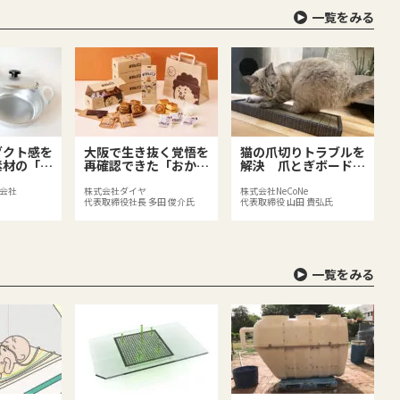
一覧をみる
ダクト感を
大阪で生き抜く覚悟を
猫の爪切りトラブルを
素材の「一
再確認できた「おかん
解決 爪とぎボード
パン」
「bibi Nyan」
会社
株式会社ダイヤ
株式会社NeCoNe
代表取締役社長 多田 俊介氏
代表取締役 山田 貴弘氏
一覧をみる