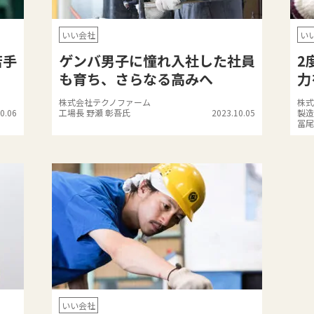
いい会社
い
若手
ゲンバ男子に憧れ入社した社員
2
も育ち、さらなる高みへ
力
株式会社テクノファーム
株式
0.06
工場長 野瀬 彰吾氏
2023.10.05
製造
冨尾
いい会社