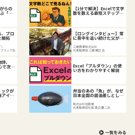
ながらの
【1分で解決】Excelで文字
学ぶ「当
数を数える最短ステップと
した企業
応用テクニック
る、プロ
【ロングインタビュー】常
を開拓
に背中を追い続けた父が突
然他界、二代目社長の組織
づくり。
イ）
三嶋商事株式会社
・ブラック氏
代表取締役 三嶋 賴之 氏
物詩、
Excel「プルダウン」の使
心で次世
い方をわかりやすく解説
ィックが
弁当のあの「魚」が、なぜ
極アイス
日本全国の醤油差しとして
の軌跡
広まったのか！？
株式会社旭創業
代表取締役社長 渡辺 慶二氏
一覧をみる