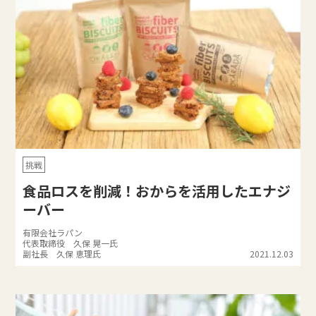
挑戦
食品ロスを削減！おからを活用したエナジ
ーバー
有限会社ラパン
代表取締役 久保 晃一氏
副社長 久保 恵理氏
2021.12.03