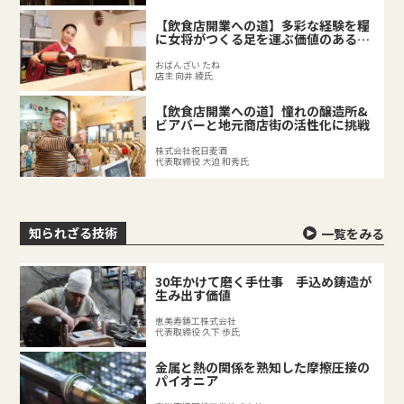
【飲食店開業への道】多彩な経験を糧
に女将がつくる足を運ぶ価値のある料
理店
おばんざい たね
店主 向井 綾氏
【飲食店開業への道】憧れの醸造所&
ビアバーと地元商店街の活性化に挑戦
株式会社祝日麦酒
代表取締役 大迫 和秀氏
知られざる技術
一覧をみる
30年かけて磨く手仕事 手込め鋳造が
生み出す価値
恵美寿鋳工株式会社
代表取締役 久下 歩氏
金属と熱の関係を熟知した摩擦圧接の
パイオニア