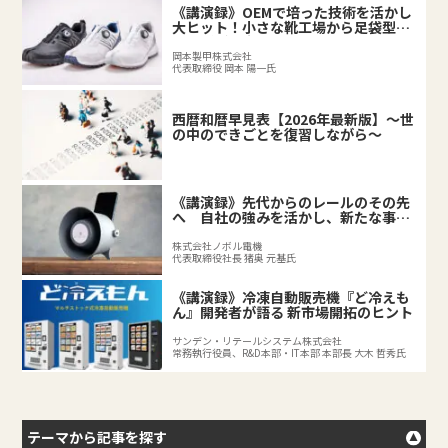
《講演録》OEMで培った技術を活かし
大ヒット！小さな靴工場から足袋型シ
ューズが誕生するまで
岡本製甲株式会社
代表取締役 岡本 陽一氏
西暦和暦早見表【2026年最新版】～世
の中のできごとを復習しながら～
《講演録》先代からのレールのその先
へ 自社の強みを活かし、新たな事業
を拓く後継者の挑戦
株式会社ノボル電機
代表取締役社長 猪奥 元基氏
《講演録》冷凍自動販売機『ど冷えも
ん』開発者が語る 新市場開拓のヒント
サンデン・リテールシステム株式会社
常務執行役員、R&D本部・IT本部 本部長 大木 哲秀氏
テーマから記事を探す