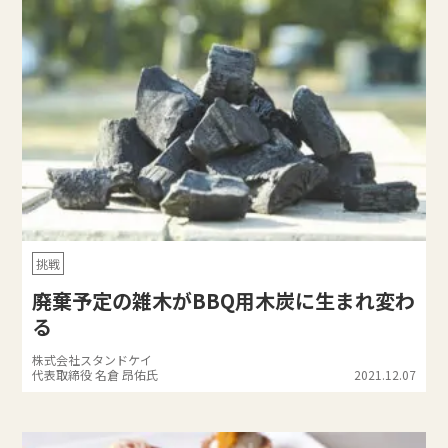
挑戦
廃棄予定の雑木がBBQ用木炭に生まれ変わ
る
株式会社スタンドケイ
代表取締役 名倉 昂佑氏
2021.12.07