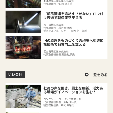
東洋摩擦圧接工業株式会社
代表取締役 小田垣 達夫氏
「部品調達を途絶えさせない」ロウ付
け技術で製造業を支える
大一電機株式会社
代表取締役 紺谷 彰良氏
ゼネラルマネージャー 清水 信一郎氏
IHの原理をものづくりの現場へ誘導加
熱技術で品質向上を支える
富士電子工業株式会社
代表取締役社長 渡邊 弘子氏
いい会社
一覧をみる
社員の声を聞き、風土を刷新。活力あ
る職場がイノベーションを生む！
コンクリートコーリング株式会社
代表取締役社長 藤尾 浩太氏
経営統括室長 中元 美緒氏