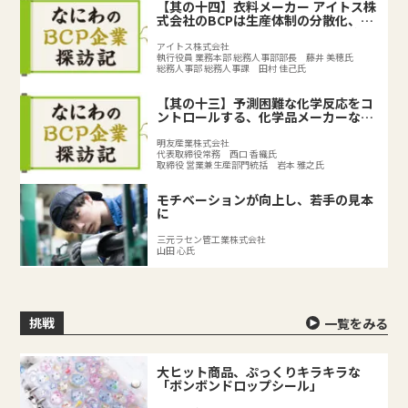
【其の十四】衣料メーカー アイトス株
式会社のBCPは生産体制の分散化、
BCPの取り組みで既存のリスク対策を
強化
アイトス株式会社
執行役員 業務本部 総務人事部部長 藤井 美穂氏
総務人事部 総務人事課 田村 佳己氏
【其の十三】予測困難な化学反応をコ
ントロールする、化学品メーカーなら
ではのリスクとは？
明友産業株式会社
代表取締役常務 西口 香織氏
取締役 営業兼生産部門統括 岩本 雅之氏
モチベーションが向上し、若手の見本
に
三元ラセン管工業株式会社
山田 心氏
挑戦
一覧をみる
大ヒット商品、ぷっくりキラキラな
「ボンボンドロップシール」