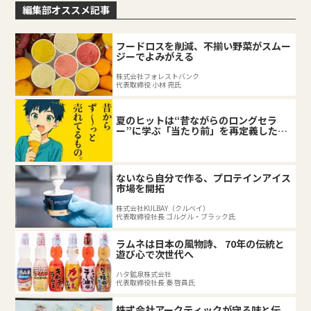
編集部オススメ記事
フードロスを削減、不揃い野菜がスムー
ジーでよみがえる
株式会社フォレストバンク
代表取締役 小林 亮氏
夏のヒットは“昔ながらのロングセラ
ー”に学ぶ「当たり前」を再定義した企
業の底力
ないなら自分で作る、プロテインアイス
市場を開拓
株式会社KULBAY（クルベイ）
代表取締役社長 ゴルグル・ブラック氏
ラムネは日本の風物詩、 70年の伝統と
遊び心で次世代へ
ハタ鉱泉株式会社
代表取締役社長 秦 啓員氏
株式会社アークティックが守る味と伝