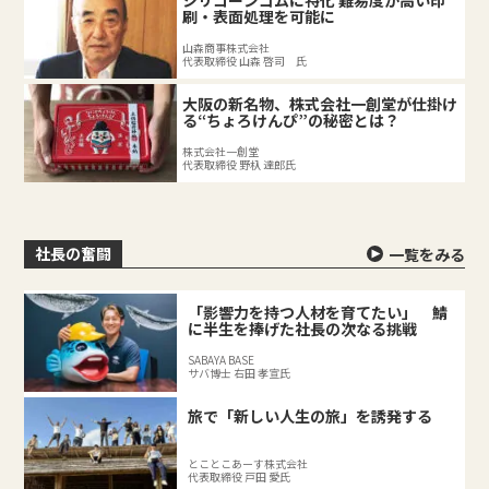
刷・表面処理を可能に
山森商事株式会社
代表取締役 山森 啓司 氏
大阪の新名物、株式会社一創堂が仕掛け
る“ちょろけんぴ”の秘密とは？
株式会社一創堂
代表取締役 野杁 達郎氏
社長の奮闘
一覧をみる
「影響力を持つ人材を育てたい」 鯖
に半生を捧げた社長の次なる挑戦
SABAYA BASE
サバ博士 右田 孝宣氏
旅で「新しい人生の旅」を誘発する
とことこあーす株式会社
代表取締役 戸田 愛氏