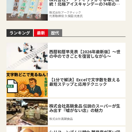
統！北極アイスキャンデーの74年の軌
跡
株式会社アークティック
代表取締役 久保田 光恵氏
ランキング
最新
歴代
西暦和暦早見表【2026年最新版】～世
の中のできごとを復習しながら～
【1分で解決】Excelで文字数を数える
最短ステップと応用テクニック
株式会社高鍋食品 伝説のスーパーが生
み出す『嘘がない店』の魅力
株式会社高鍋食品
シリコーンゴムに特化 難易度が高い印