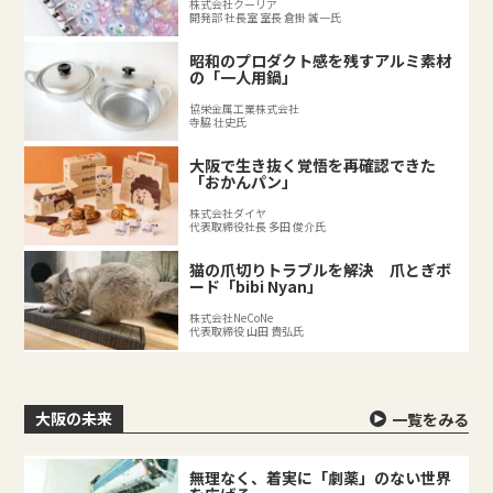
株式会社クーリア
開発部 社長室 室長 倉掛 誠一氏
昭和のプロダクト感を残すアルミ素材
の「一人用鍋」
協栄金属工業株式会社
寺脇 壮史氏
大阪で生き抜く覚悟を再確認できた
「おかんパン」
株式会社ダイヤ
代表取締役社長 多田 俊介氏
猫の爪切りトラブルを解決 爪とぎボ
ード「bibi Nyan」
株式会社NeCoNe
代表取締役 山田 貴弘氏
大阪の未来
一覧をみる
無理なく、着実に「劇薬」のない世界