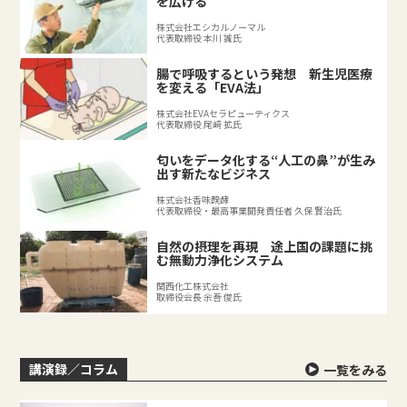
を広げる
株式会社エシカルノーマル
代表取締役 本川 誠氏
腸で呼吸するという発想 新生児医療
を変える「EVA法」
株式会社EVAセラピューティクス
代表取締役 尾﨑 拡氏
匂いをデータ化する“人工の鼻”が生み
出す新たなビジネス
株式会社香味醗酵
代表取締役・最高事業開発責任者 久保 賢治氏
自然の摂理を再現 途上国の課題に挑
む無動力浄化システム
関西化工株式会社
取締役会長 余吾 俊氏
講演録／コラム
一覧をみる