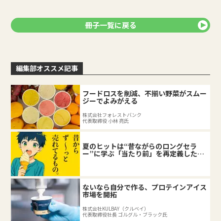
冊子一覧に戻る
編集部オススメ記事
フードロスを削減、不揃い野菜がスムー
ジーでよみがえる
株式会社フォレストバンク
代表取締役 小林 亮氏
夏のヒットは“昔ながらのロングセラ
ー”に学ぶ「当たり前」を再定義した企
業の底力
ないなら自分で作る、プロテインアイス
市場を開拓
株式会社KULBAY（クルベイ）
代表取締役社長 ゴルグル・ブラック氏