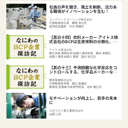
社員の声を聞き、風土を刷新。活力あ
る職場がイノベーションを生む！
コンクリートコーリング株式会社
代表取締役社長 藤尾 浩太氏
経営統括室長 中元 美緒氏
【其の十四】衣料メーカー アイトス株
式会社のBCPは生産体制の分散化、
BCPの取り組みで既存のリスク対策を
強化
アイトス株式会社
執行役員 業務本部 総務人事部部長 藤井 美穂氏
総務人事部 総務人事課 田村 佳己氏
【其の十三】予測困難な化学反応をコ
ントロールする、化学品メーカーなら
ではのリスクとは？
明友産業株式会社
代表取締役常務 西口 香織氏
取締役 営業兼生産部門統括 岩本 雅之氏
モチベーションが向上し、若手の見本
に
三元ラセン管工業株式会社
山田 心氏