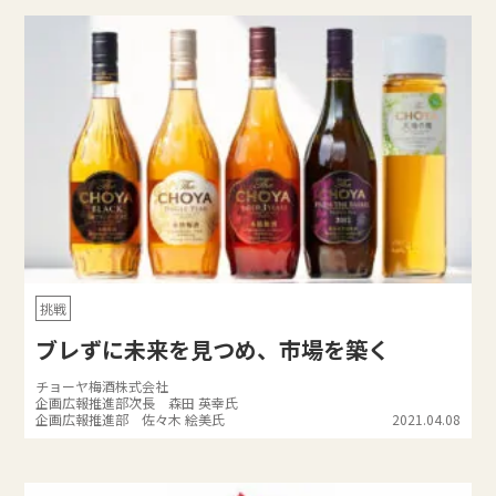
挑戦
ブレずに未来を見つめ、市場を築く
チョーヤ梅酒株式会社
企画広報推進部次長 森田 英幸氏
企画広報推進部 佐々木 絵美氏
2021.04.08