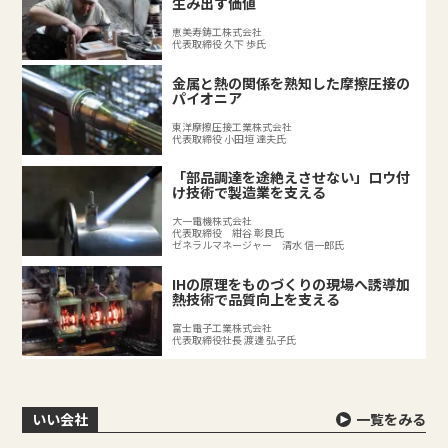
生み出す価値
恵美寿鋳工株式会社
代表取締役 久下 歩氏
金属と熱の関係を熟知した摩擦圧接の
パイオニア
東洋摩擦圧接工業株式会社
代表取締役 小田垣 達夫氏
「部品調達を途絶えさせない」ロウ付
け技術で製造業を支える
大一電機株式会社
代表取締役 紺谷 彰良氏
ゼネラルマネージャー 清水 信一郎氏
IHの原理をものづくりの現場へ誘導加
熱技術で品質向上を支える
富士電子工業株式会社
代表取締役社長 渡邊 弘子氏
いい会社
一覧をみる