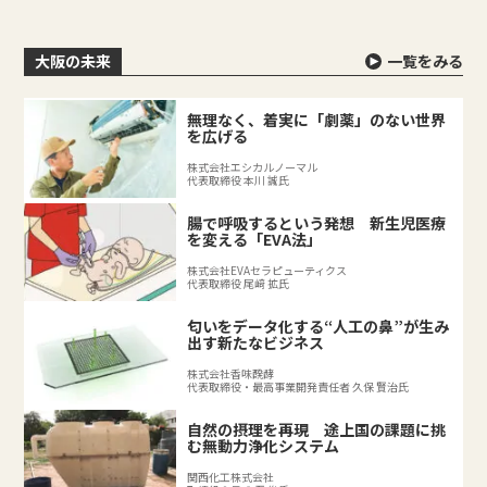
大阪の未来
一覧をみる
無理なく、着実に「劇薬」のない世界
を広げる
株式会社エシカルノーマル
代表取締役 本川 誠氏
腸で呼吸するという発想 新生児医療
を変える「EVA法」
株式会社EVAセラピューティクス
代表取締役 尾﨑 拡氏
匂いをデータ化する“人工の鼻”が生み
出す新たなビジネス
株式会社香味醗酵
代表取締役・最高事業開発責任者 久保 賢治氏
自然の摂理を再現 途上国の課題に挑
む無動力浄化システム
関西化工株式会社