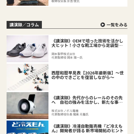
取締役会長 余吾 俊氏
講演録／コラム
一覧をみる
《講演録》OEMで培った技術を活かし
大ヒット！小さな靴工場から足袋型シ
ューズが誕生するまで
岡本製甲株式会社
代表取締役 岡本 陽一氏
西暦和暦早見表【2026年最新版】～世
の中のできごとを復習しながら～
《講演録》先代からのレールのその先
へ 自社の強みを活かし、新たな事業
を拓く後継者の挑戦
株式会社ノボル電機
代表取締役社長 猪奥 元基氏
《講演録》冷凍自動販売機『ど冷えも
ん』開発者が語る 新市場開拓のヒント