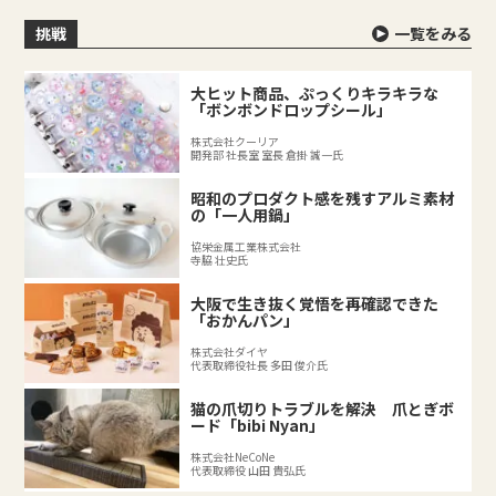
挑戦
一覧をみる
大ヒット商品、ぷっくりキラキラな
「ボンボンドロップシール」
株式会社クーリア
開発部 社長室 室長 倉掛 誠一氏
昭和のプロダクト感を残すアルミ素材
の「一人用鍋」
協栄金属工業株式会社
寺脇 壮史氏
大阪で生き抜く覚悟を再確認できた
「おかんパン」
株式会社ダイヤ
代表取締役社長 多田 俊介氏
猫の爪切りトラブルを解決 爪とぎボ
ード「bibi Nyan」
株式会社NeCoNe
代表取締役 山田 貴弘氏