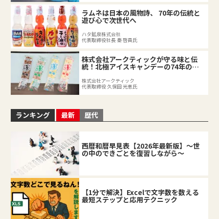
ラムネは日本の風物詩、 70年の伝統と
遊び心で次世代へ
ハタ鉱泉株式会社
代表取締役社長 秦 啓員氏
株式会社アークティックが守る味と伝
統！北極アイスキャンデーの74年の軌
跡
株式会社アークティック
代表取締役 久保田 光恵氏
ランキング
最新
歴代
西暦和暦早見表【2026年最新版】～世
の中のできごとを復習しながら～
【1分で解決】Excelで文字数を数える
最短ステップと応用テクニック