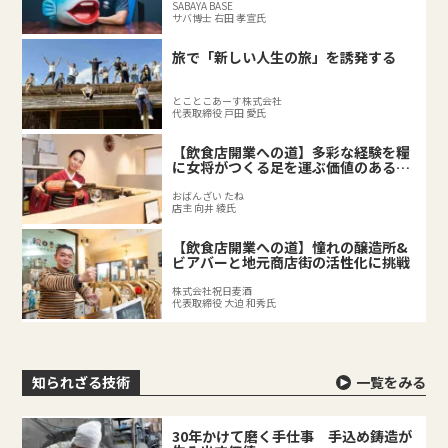
SABAYA BASE
サバ博士 右田 孝宣氏
旅で「新しい人生の旅」を誘発する
とことこあーす株式会社
代表取締役 戸田 愛氏
【飲食店開業への道】多彩な経験を糧
に女将がつくる足を運ぶ価値のある料
理店
おばんざい たね
店主 向井 綾氏
【飲食店開業への道】憧れの醸造所&
ビアバーと地元商店街の活性化に挑戦
株式会社祝日麦酒
代表取締役 大迫 和秀氏
知られざる技術
一覧をみる
30年かけて磨く手仕事 手込め鋳造が