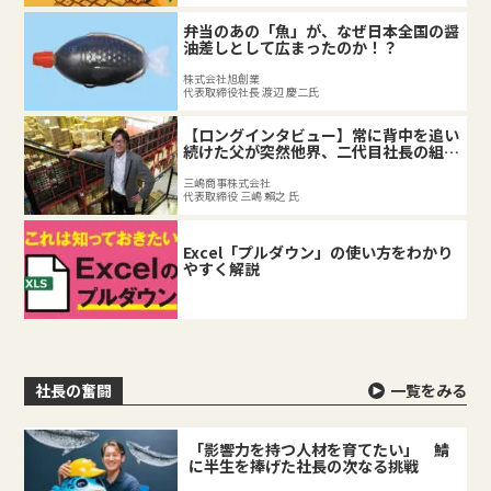
弁当のあの「魚」が、なぜ日本全国の醤
油差しとして広まったのか！？
株式会社旭創業
代表取締役社長 渡辺 慶二氏
【ロングインタビュー】常に背中を追い
続けた父が突然他界、二代目社長の組織
づくり。
三嶋商事株式会社
代表取締役 三嶋 賴之 氏
Excel「プルダウン」の使い方をわかり
やすく解説
社長の奮闘
一覧をみる
「影響力を持つ人材を育てたい」 鯖
に半生を捧げた社長の次なる挑戦