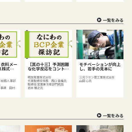
一覧をみる
】衣料メー
【其の十三】予測困難
モチベーションが向上
ス株式会
な化学反応をコントロ
し、若手の見本に
生産体制の
ールする、化学品メー
Pの取り組
カーならではのリスク
明友産業株式会社
三元ラセン管工業株式会社
 総務人事部
代表取締役常務 西口 香織氏
山田 心氏
リスク対策
とは？
氏
取締役 営業兼生産部門統括
人事課 田村
岩本 雅之氏
一覧をみる