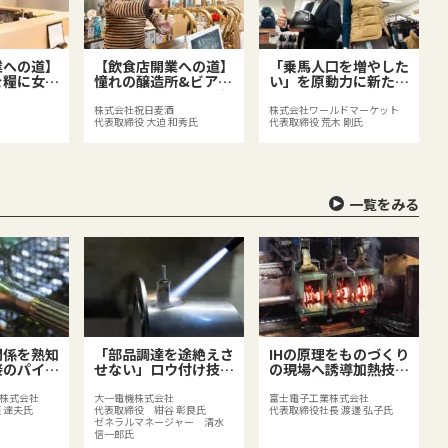
業への道】
【飲食店開業への道】
「乗馬人口を増やした
を糧に女将
憧れの醸造所&ビアバ
い」を原動力に新たな
を運ぶ価値
ーと地元商店街の活性
価値づくりに挑み続け
店
化に挑戦
る
株式会社祝日麦酒
株式会社ワールドマーケット
代表取締役 大迫 和秀氏
代表取締役 荒木 剛氏
一覧をみる
関係を熟知
「部品調達を途絶えさ
IHの原理をものづくり
接のパイオ
せない」ロウ付け技術
の現場へ誘導加熱技術
で製造業を支える
で品質向上を支える
株式会社
大一電機株式会社
富士電子工業株式会社
 達夫氏
代表取締役 紺谷 彰良氏
代表取締役社長 渡邊 弘子氏
ゼネラルマネージャー 清水
信一郎氏