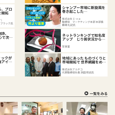
シャンプー市場に新旋風を
る、プロ
巻き起こした
を開拓
「BOTANIST」はいかにし
て生まれたのか
株式会社Ｉ-ｎｅ
イ）
取締役 マーケティング本部 本部長
・ブラック氏
藤岡 礼記氏
物詩、
ネットランキングで知名度
心で次世
アップ じり貧状況から脱
出
甘泉堂
ィックが
地域にあった ものづくりと
極アイス
市場開拓で 世界網羅をめざ
の軌跡
す
株式会社アルテコ
代表取締役社長 浜田 和史氏
一覧をみる