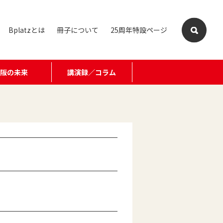
Bplatzとは
冊子について
25周年特設ページ
大阪の未来
講演録／コラム