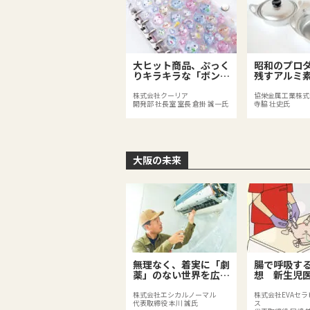
大ヒット商品、ぷっく
昭和のプロ
りキラキラな「ボンボ
残すアルミ
ンドロップシール」
人用鍋」
株式会社クーリア
協栄金属工業株式
開発部 社長室 室長 倉掛 誠一氏
寺脇 壮史氏
大阪の未来
無理なく、着実に「劇
腸で呼吸す
薬」のない世界を広げ
想 新生児
る
る「EVA法
株式会社エシカルノーマル
株式会社EVAセ
代表取締役 本川 誠氏
ス