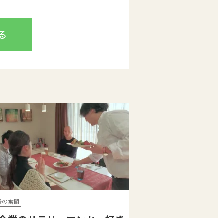
る
長の奮闘