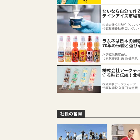
ないなら自分で作
テインアイス市場
株式会社KULBAY（クルベ
代表取締役社長 ゴルグル
ラムネは日本の風
70年の伝統と遊び
代へ
ハタ鉱泉株式会社
代表取締役社長 秦 啓員氏
株式会社アークテ
守る味と伝統！北
キャンデーの74年
株式会社アークティック
代表取締役 久保田 光恵氏
社長の奮闘