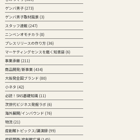
ゲンバ男子
(273)
ゲンバ男子取材風景
(3)
スタッフ連載
(247)
ニンベンオモチカラ
(8)
プレスリリースの作り方
(36)
マーケティングセンスを磨く知恵袋
(6)
事業承継
(211)
商品開発/新事業
(434)
大阪発全国ブランド
(80)
小ネタ
(42)
必読！SNS基礎知識
(11)
次世代ビジネス発掘ラボ
(6)
海外展開/インバウンド
(76)
物流
(21)
産創館トピックス/講演録
(99)
産経関西/産創館広場
(145)