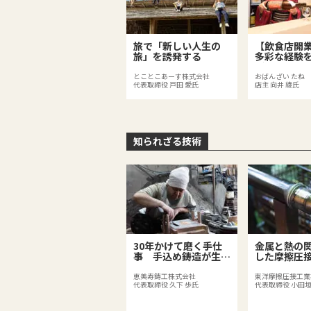
旅で「新しい人生の
【飲食店開
旅」を誘発する
多彩な経験
がつくる足
のある料理
とことこあーす株式会社
おばんざい たね
代表取締役 戸田 愛氏
店主 向井 綾氏
知られざる技術
30年かけて磨く手仕
金属と熱の
事 手込め鋳造が生み
した摩擦圧
出す価値
ニア
恵美寿鋳工株式会社
東洋摩擦圧接工業
代表取締役 久下 歩氏
代表取締役 小田垣