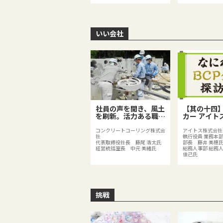
いい会社
社員の声を聞き、風土
【其の十四
を刷新。活力ある職場
カー アイト
がイノベーションを生
社のBCPは
む！
分散化、BC
コンクリートコーリング株式会
アイトス株式会社
社
執行役員 業務本部
みで既存の
代表取締役社長 藤尾 浩太氏
部長 藤井 美穂
を強化
経営統括室長 中元 美緒氏
総務人事部 総務
佳己氏
挑戦