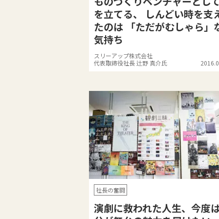
ものづくりベンチャーとし
を立てる、 しんどい時を支
たのは 「ただがむしゃら」
気持ち
スリーアップ株式会社
代表取締役社長 辻野 真介氏
2016.0
社長の奮闘
演劇に救われた人生、今度