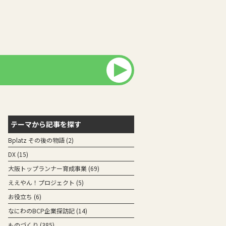
テーマから記事を探す
Bplatz その後の物語
(2)
DX
(15)
⼤阪トップランナー育成事業
(69)
ええやん！プロジェクト
(5)
お役立ち
(6)
なにわのBCP企業探訪記
(14)
ものづくり
(385)