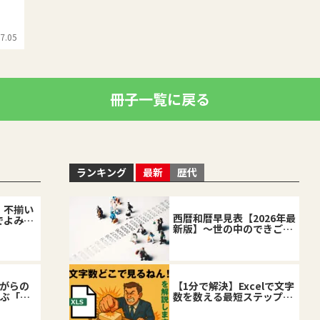
7.05
冊子一覧に戻る
ランキング
最新
歴代
、不揃い
西暦和暦早見表【2026年最
でよみが
新版】～世の中のできごと
を復習しながら～
ながらの
【1分で解決】Excelで文字
学ぶ「当
数を数える最短ステップと
した企業
応用テクニック