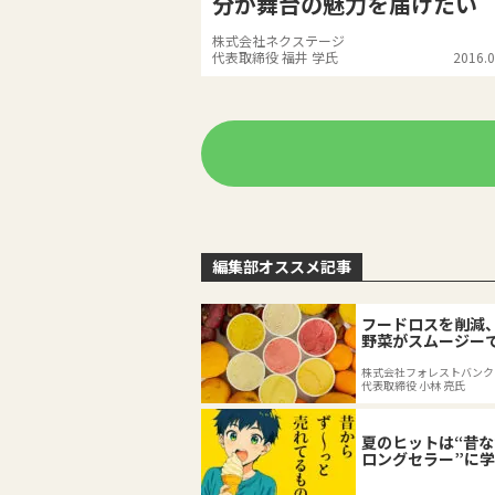
分が舞台の魅力を届けたい
株式会社ネクステージ
代表取締役 福井 学氏
2016.0
編集部オススメ記事
フードロスを削減
野菜がスムージー
える
株式会社フォレストバンク
代表取締役 小林 亮氏
夏のヒットは“昔
ロングセラー”に
たり前」を再定義
の底力