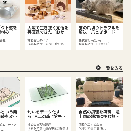
ダクト感を
大阪で生き抜く覚悟を
猫の爪切りトラブルを
素材の「一
再確認できた「おかん
解決 爪とぎボード
パン」
「bibi Nyan」
会社
株式会社ダイヤ
株式会社NeCoNe
代表取締役社長 多田 俊介氏
代表取締役 山田 貴弘氏
一覧をみる
るという発
匂いをデータ化す
自然の摂理を再現 途
医療を変え
る“人工の鼻”が生み
上国の課題に挑む無動
」
出す新たなビジネス
力浄化システム
ラピューティク
株式会社香味醗酵
関西化工株式会社
代表取締役・最高事業開発責任
取締役会長 余吾 俊氏