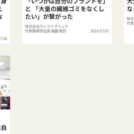
て身
「いつかは自分のブランドを」
大
え
と 「大量の繊維ゴミをなくし
な
な
たい」が繋がった
株式
代表
株式会社ウィファブリック
代表取締役社長 福屋 剛氏
2016.07.07
7.08
は自