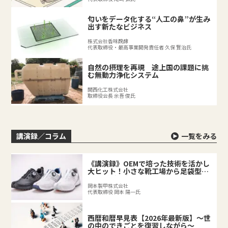
匂いをデータ化する“人工の鼻”が生み
出す新たなビジネス
株式会社香味醗酵
代表取締役・最高事業開発責任者 久保 賢治氏
自然の摂理を再現 途上国の課題に挑
む無動力浄化システム
関西化工株式会社
取締役会長 余吾 俊氏
講演録／コラム
一覧をみる
《講演録》OEMで培った技術を活かし
大ヒット！小さな靴工場から足袋型シ
ューズが誕生するまで
岡本製甲株式会社
代表取締役 岡本 陽一氏
西暦和暦早見表【2026年最新版】～世
の中のできごとを復習しながら～