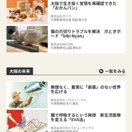
大阪で生き抜く覚悟を再確認できた
「おかんパン」
株式会社ダイヤ
代表取締役社長 多田 俊介氏
猫の爪切りトラブルを解決 爪とぎボ
ード「bibi Nyan」
株式会社NeCoNe
代表取締役 山田 貴弘氏
大阪の未来
一覧をみる
無理なく、着実に「劇薬」のない世界
を広げる
株式会社エシカルノーマル
代表取締役 本川 誠氏
腸で呼吸するという発想 新生児医療
を変える「EVA法」
株式会社EVAセラピューティクス
代表取締役 尾﨑 拡氏