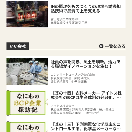
IHの原理をものづくりの現場へ誘導加
熱技術で品質向上を支える
富士電子工業株式会社
代表取締役社長 渡邊 弘子氏
いい会社
一覧をみる
社員の声を聞き、風土を刷新。活力あ
る職場がイノベーションを生む！
コンクリートコーリング株式会社
代表取締役社長 藤尾 浩太氏
経営統括室長 中元 美緒氏
【其の十四】衣料メーカー アイトス株
式会社のBCPは生産体制の分散化、
BCPの取り組みで既存のリスク対策を
強化
アイトス株式会社
執行役員 業務本部 総務人事部部長 藤井 美穂氏
総務人事部 総務人事課 田村 佳己氏
【其の十三】予測困難な化学反応をコ
ントロールする、化学品メーカーなら