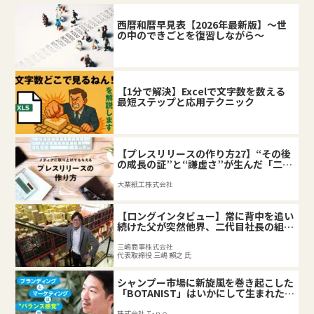
西暦和暦早見表【2026年最新版】～世
の中のできごとを復習しながら～
【1分で解決】Excelで文字数を数える
最短ステップと応用テクニック
【プレスリリースの作り方27】“その後
の成長の証”と“謙虚さ”が生んだ「二匹
目のドジョウ」
大栗紙工株式会社
【ロングインタビュー】常に背中を追い
続けた父が突然他界、二代目社長の組織
づくり。
三嶋商事株式会社
代表取締役 三嶋 賴之 氏
シャンプー市場に新旋風を巻き起こした
「BOTANIST」はいかにして生まれたの
か
株式会社Ｉ-ｎｅ