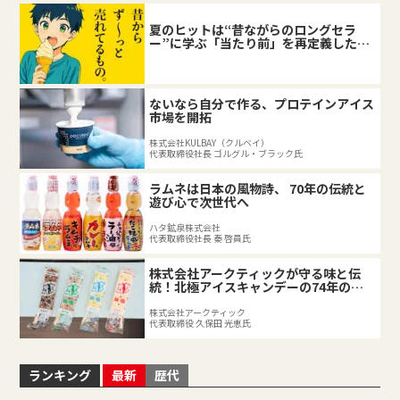
夏のヒットは“昔ながらのロングセラ
ー”に学ぶ「当たり前」を再定義した企
業の底力
ないなら自分で作る、プロテインアイス
市場を開拓
株式会社KULBAY（クルベイ）
代表取締役社長 ゴルグル・ブラック氏
ラムネは日本の風物詩、 70年の伝統と
遊び心で次世代へ
ハタ鉱泉株式会社
代表取締役社長 秦 啓員氏
株式会社アークティックが守る味と伝
統！北極アイスキャンデーの74年の軌
跡
株式会社アークティック
代表取締役 久保田 光恵氏
ランキング
最新
歴代