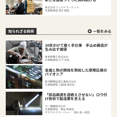
株式会社ワールドマーケット
代表取締役 荒木 剛氏
知られざる技術
一覧をみる
30年かけて磨く手仕事 手込め鋳造が
生み出す価値
恵美寿鋳工株式会社
代表取締役 久下 歩氏
金属と熱の関係を熟知した摩擦圧接の
パイオニア
東洋摩擦圧接工業株式会社
代表取締役 小田垣 達夫氏
「部品調達を途絶えさせない」ロウ付
け技術で製造業を支える
大一電機株式会社
代表取締役 紺谷 彰良氏
ゼネラルマネージャー 清水 信一郎氏