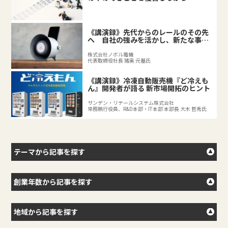
《講演録》先代からのレールのその先
へ 自社の強みを活かし、新たな事業
を拓く後継者の挑戦
株式会社ノボル電機
代表取締役社長 猪奥 元基氏
《講演録》冷凍自動販売機『ど冷えも
ん』開発者が語る 新市場開拓のヒント
サンデン・リテールシステム株式会社
常務執行役員、R&D本部・IT本部 本部長 大木 哲秀氏
テーマから記事を探す
創業年数から記事を探す
地域から記事を探す