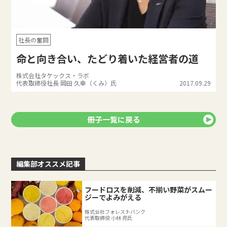
社長の奮闘
命と向き合い、たどり着いた経営者の道
株式会社タケックス・ラボ
代表取締役社長 岡田 久幸（くみ）氏
2017.09.29
冊子一覧に戻る
編集部オススメ記事
フードロスを削減、不揃い野菜がスムー
ジーでよみがえる
株式会社フォレストバンク
代表取締役 小林 亮氏