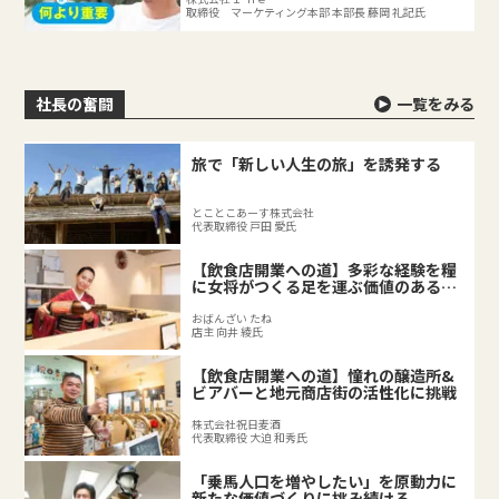
取締役 マーケティング本部 本部長 藤岡 礼記氏
社長の奮闘
一覧をみる
旅で「新しい人生の旅」を誘発する
とことこあーす株式会社
代表取締役 戸田 愛氏
【飲食店開業への道】多彩な経験を糧
に女将がつくる足を運ぶ価値のある料
理店
おばんざい たね
店主 向井 綾氏
【飲食店開業への道】憧れの醸造所&
ビアバーと地元商店街の活性化に挑戦
株式会社祝日麦酒
代表取締役 大迫 和秀氏
「乗馬人口を増やしたい」を原動力に
新たな価値づくりに挑み続ける