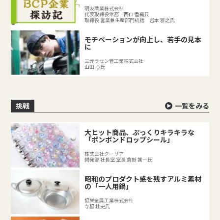
ではのリスクとは？
明友産業株式会社
代表取締役常務 西口 香織氏
取締役 営業兼生産部門統括 岩本 雅之氏
モチベーションが向上し、若手の見本
に
三元ラセン管工業株式会社
山田 心氏
挑戦
一覧をみる
大ヒット商品、ぷっくりキラキラな
「ボンボンドロップシール」
株式会社クーリア
開発部 社長室 室長 倉掛 誠一氏
昭和のプロダクト感を残すアルミ素材
の「一人用鍋」
協栄金属工業株式会社
寺脇 壮史氏