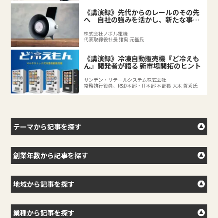
《講演録》先代からのレールのその先
へ 自社の強みを活かし、新たな事業
を拓く後継者の挑戦
株式会社ノボル電機
代表取締役社長 猪奥 元基氏
《講演録》冷凍自動販売機『ど冷えも
ん』開発者が語る 新市場開拓のヒント
サンデン・リテールシステム株式会社
常務執行役員、R&D本部・IT本部 本部長 大木 哲秀氏
テーマから記事を探す
創業年数から記事を探す
地域から記事を探す
業種から記事を探す