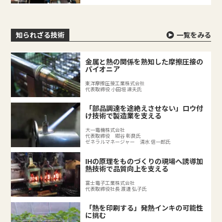
知られざる技術
一覧をみる
金属と熱の関係を熟知した摩擦圧接の
パイオニア
東洋摩擦圧接工業株式会社
代表取締役 小田垣 達夫氏
「部品調達を途絶えさせない」ロウ付
け技術で製造業を支える
大一電機株式会社
代表取締役 紺谷 彰良氏
ゼネラルマネージャー 清水 信一郎氏
IHの原理をものづくりの現場へ誘導加
熱技術で品質向上を支える
富士電子工業株式会社
代表取締役社長 渡邊 弘子氏
「熱を印刷する」発熱インキの可能性
に挑む