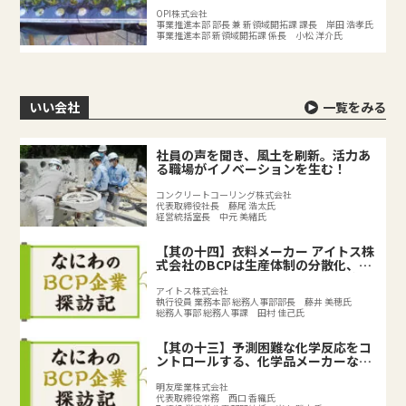
OPI株式会社
事業推進本部 部長 兼 新領域開拓課 課長 岸田 浩孝氏
事業推進本部 新領域開拓課 係長 小松 洋介氏
いい会社
一覧をみる
社員の声を聞き、風土を刷新。活力あ
る職場がイノベーションを生む！
コンクリートコーリング株式会社
代表取締役社長 藤尾 浩太氏
経営統括室長 中元 美緒氏
【其の十四】衣料メーカー アイトス株
式会社のBCPは生産体制の分散化、
BCPの取り組みで既存のリスク対策を
強化
アイトス株式会社
執行役員 業務本部 総務人事部部長 藤井 美穂氏
総務人事部 総務人事課 田村 佳己氏
【其の十三】予測困難な化学反応をコ
ントロールする、化学品メーカーなら
ではのリスクとは？
明友産業株式会社
代表取締役常務 西口 香織氏