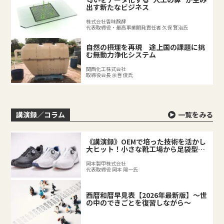
出す新たなビジネス
株式会社香味醗酵
代表取締役・最高事業開発責任者 久保 賢治氏
自然の摂理を再現 途上国の課題に挑
む無動力浄化システム
関西化工株式会社
取締役会長 余吾 俊氏
講演録／コラム
一覧をみる
《講演録》OEMで培った技術を活かし
大ヒット！小さな靴工場から足袋型シ
ューズが誕生するまで
岡本製甲株式会社
代表取締役 岡本 陽一氏
西暦和暦早見表【2026年最新版】～世
の中のできごとを復習しながら～