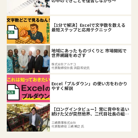
の中のできごとを復習しながら～
【1分で解決】Excelで文字数を数える
最短ステップと応用テクニック
地域にあった ものづくりと 市場開拓で
世界網羅をめざす
株式会社アルテコ
代表取締役社長 浜田 和史氏
Excel「プルダウン」の使い方をわかり
やすく解説
【ロングインタビュー】常に背中を追い
続けた父が突然他界、二代目社長の組織
づくり。
三嶋商事株式会社
代表取締役 三嶋 賴之 氏