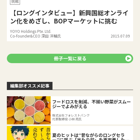
挑戦
【ロングインタビュー】新興国総オンライ
ン化をめざし、BOPマーケットに挑む
YOYO Holdings Pte. Ltd.
Co-founder&CEO 深田 洋輔氏
2015.07.09
冊子一覧に戻る
編集部オススメ記事
フードロスを削減、不揃い野菜がスムー
ジーでよみがえる
株式会社フォレストバンク
代表取締役 小林 亮氏
夏のヒットは“昔ながらのロングセラ
ー”に学ぶ「当たり前」を再定義した企