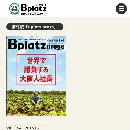
情報紙「Bplatz press」
vol.174 2015.07