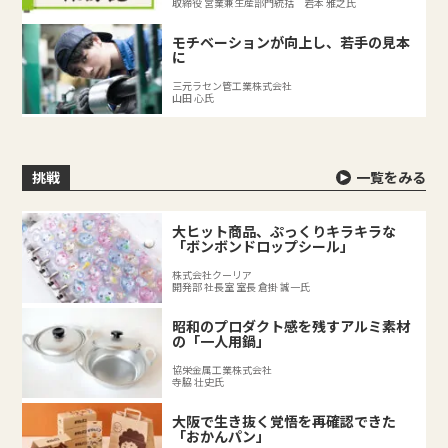
取締役 営業兼生産部門統括 岩本 雅之氏
モチベーションが向上し、若手の見本
に
三元ラセン管工業株式会社
山田 心氏
挑戦
一覧をみる
大ヒット商品、ぷっくりキラキラな
「ボンボンドロップシール」
株式会社クーリア
開発部 社長室 室長 倉掛 誠一氏
昭和のプロダクト感を残すアルミ素材
の「一人用鍋」
協栄金属工業株式会社
寺脇 壮史氏
大阪で生き抜く覚悟を再確認できた
「おかんパン」