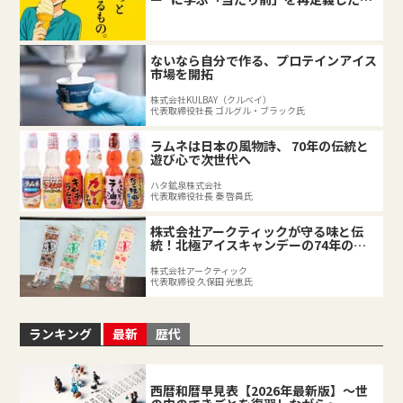
業の底力
ないなら自分で作る、プロテインアイス
市場を開拓
株式会社KULBAY（クルベイ）
代表取締役社長 ゴルグル・ブラック氏
ラムネは日本の風物詩、 70年の伝統と
遊び心で次世代へ
ハタ鉱泉株式会社
代表取締役社長 秦 啓員氏
株式会社アークティックが守る味と伝
統！北極アイスキャンデーの74年の軌
跡
株式会社アークティック
代表取締役 久保田 光恵氏
ランキング
最新
歴代
西暦和暦早見表【2026年最新版】～世