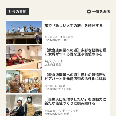
社長の奮闘
一覧をみる
旅で「新しい人生の旅」を誘発する
とことこあーす株式会社
代表取締役 戸田 愛氏
【飲食店開業への道】多彩な経験を糧
に女将がつくる足を運ぶ価値のある料
理店
おばんざい たね
店主 向井 綾氏
【飲食店開業への道】憧れの醸造所&
ビアバーと地元商店街の活性化に挑戦
株式会社祝日麦酒
代表取締役 大迫 和秀氏
「乗馬人口を増やしたい」を原動力に
新たな価値づくりに挑み続ける
株式会社ワールドマーケット
代表取締役 荒木 剛氏