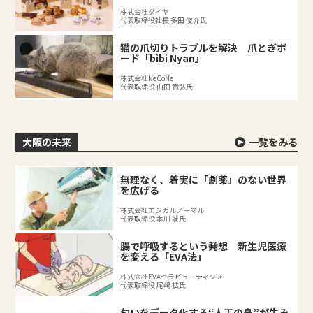
株式会社ダイヤ
代表取締役社長 多田 俊介氏
猫の爪切りトラブルを解決 爪とぎボ
ード「bibi Nyan」
株式会社NeCoNe
代表取締役 山田 貴弘氏
大阪の未来
一覧をみる
無理なく、着実に「劇薬」のない世界
を広げる
株式会社エシカルノーマル
代表取締役 本川 誠氏
腸で呼吸するという発想 新生児医療
を変える「EVA法」
株式会社EVAセラピューティクス
代表取締役 尾﨑 拡氏
匂いをデータ化する“人工の鼻”が生み