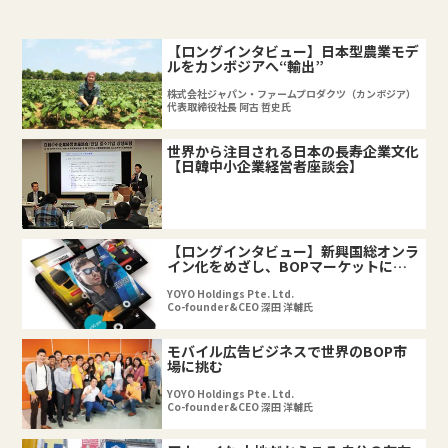
【ロングインタビュー】日本型農業モデ
ルをカンボジアへ“輸出”
株式会社ジャパン・ファームプロダクツ（カンボジア）
代表取締役社長 阿古 哲史氏
世界から注目される日本の長寿企業文化
【日韓中小企業経営者座談会】
【ロングインタビュー】新興国総オンラ
イン化をめざし、BOPマーケットに挑
む
YOYO Holdings Pte. Ltd.
Co-founder&CEO 深田 洋輔氏
モバイル広告ビジネスで世界のBOP市
場に挑む
YOYO Holdings Pte. Ltd.
Co-founder&CEO 深田 洋輔氏