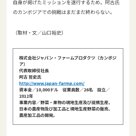
自身が掲げたミッションを遂行するため。阿古氏
のカンボジアでの挑戦はまだまだ終わらない。
（取材・文／山口裕史）
株式会社ジャパン・ファームプロダクツ（カンボジ
ア）
代表取締役社長
阿古 哲史氏
http://www.japan-farmp.com/
資本金／10,000ドル 従業員数／26名 設立／
2012年
事業内容／野菜・果物の現地生産及び提携生産、
日本の農産物及び加工品と現地生産野菜の販売、
農産加工品の開発。