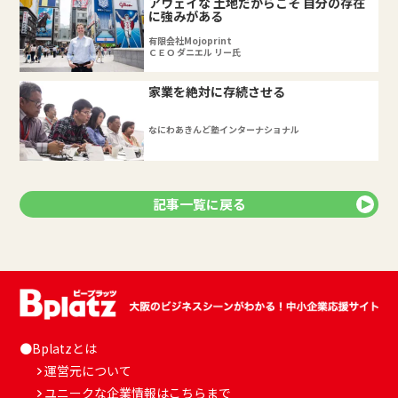
アウェイな 土地だからこそ 自分の存在
に強みがある
有限会社Mojoprint
ＣＥＯ ダニエル リー氏
家業を絶対に存続させる
なにわあきんど塾インターナショナル
記事一覧に戻る
●Bplatzとは
運営元について
ユニークな企業情報はこちらまで