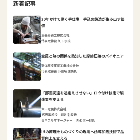
新着記事
30年かけて磨く手仕事 手込め鋳造が生み出す価
値
恵美寿鋳工株式会社
代表取締役 久下 歩氏
金属と熱の関係を熟知した摩擦圧接のパイオニア
東洋摩擦圧接工業株式会社
代表取締役 小田垣 達夫氏
「部品調達を途絶えさせない」ロウ付け技術で製
造業を支える
大一電機株式会社
代表取締役 紺谷 彰良氏
ゼネラルマネージャー 清水 信一郎氏
IHの原理をものづくりの現場へ誘導加熱技術で品
質向上を支える