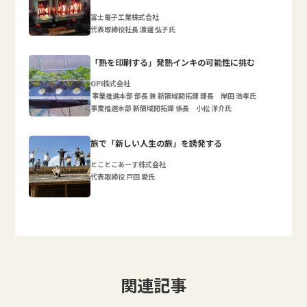
富士電子工業株式会社
代表取締役社長 渡邊 弘子氏
「熱を印刷する」発熱インキの可能性に挑む
OPI株式会社
事業推進本部 部長 兼 新領域開拓課 課長 岸田 浩孝氏
事業推進本部 新領域開拓課 係長 小松 洋介氏
旅で「新しい人生の旅」を誘発する
とことこあーす株式会社
代表取締役 戸田 愛氏
関連記事