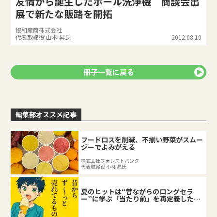
友情から誕生したボール洗浄機 商談会出
展で新たな販路を開拓
協和産商株式会社
代表取締役 山本 昇氏
2012.08.10
冊子一覧に戻る
編集部オススメ記事
フードロスを削減、不揃い野菜がスムー
ジーでよみがえる
株式会社フォレストバンク
代表取締役 小林 亮氏
夏のヒットは“昔ながらのロングセラ
ー”に学ぶ「当たり前」を再定義した企
業の底力