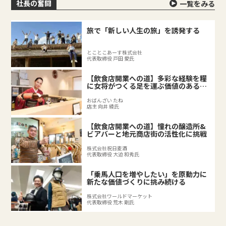
社長の奮闘
一覧をみる
旅で「新しい人生の旅」を誘発する
とことこあーす株式会社
代表取締役 戸田 愛氏
【飲食店開業への道】多彩な経験を糧
に女将がつくる足を運ぶ価値のある料
理店
おばんざい たね
店主 向井 綾氏
【飲食店開業への道】憧れの醸造所&
ビアバーと地元商店街の活性化に挑戦
株式会社祝日麦酒
代表取締役 大迫 和秀氏
「乗馬人口を増やしたい」を原動力に
新たな価値づくりに挑み続ける
株式会社ワールドマーケット
代表取締役 荒木 剛氏