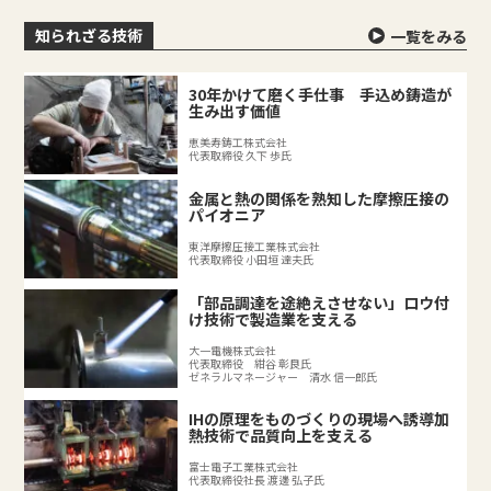
知られざる技術
一覧をみる
30年かけて磨く手仕事 手込め鋳造が
生み出す価値
恵美寿鋳工株式会社
代表取締役 久下 歩氏
金属と熱の関係を熟知した摩擦圧接の
パイオニア
東洋摩擦圧接工業株式会社
代表取締役 小田垣 達夫氏
「部品調達を途絶えさせない」ロウ付
け技術で製造業を支える
大一電機株式会社
代表取締役 紺谷 彰良氏
ゼネラルマネージャー 清水 信一郎氏
IHの原理をものづくりの現場へ誘導加
熱技術で品質向上を支える
富士電子工業株式会社
代表取締役社長 渡邊 弘子氏