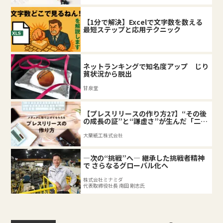
【1分で解決】Excelで文字数を数える
最短ステップと応用テクニック
ネットランキングで知名度アップ じり
貧状況から脱出
甘泉堂
【プレスリリースの作り方27】“その後
の成長の証”と“謙虚さ”が生んだ「二匹
目のドジョウ」
大栗紙工株式会社
―次の“挑戦”へ― 継承した挑戦者精神
で さらなるグローバル化へ
株式会社ミナミダ
代表取締役社長 南田 剛志氏