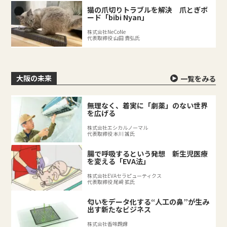
猫の爪切りトラブルを解決 爪とぎボ
ード「bibi Nyan」
株式会社NeCoNe
代表取締役 山田 貴弘氏
大阪の未来
一覧をみる
無理なく、着実に「劇薬」のない世界
を広げる
株式会社エシカルノーマル
代表取締役 本川 誠氏
腸で呼吸するという発想 新生児医療
を変える「EVA法」
株式会社EVAセラピューティクス
代表取締役 尾﨑 拡氏
匂いをデータ化する“人工の鼻”が生み
出す新たなビジネス
株式会社香味醗酵