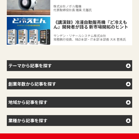
を拓く後継者の挑戦
株式会社ノボル電機
代表取締役社長 猪奥 元基氏
《講演録》冷凍自動販売機『ど冷えも
ん』開発者が語る 新市場開拓のヒント
サンデン・リテールシステム株式会社
常務執行役員、R&D本部・IT本部 本部長 大木 哲秀氏
テーマから記事を探す
創業年数から記事を探す
地域から記事を探す
業種から記事を探す