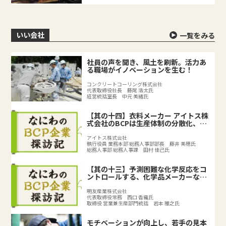
いい会社
一覧をみる
社員の声を聞き、風土を刷新。活力あ
る職場がイノベーションを生む！
コンクリートコーリング株式会社
代表取締役社長 藤尾 浩太氏
経営統括室長 中元 美緒氏
【其の十四】衣料メーカー アイトス株
式会社のBCPは生産体制の分散化、
BCPの取り組みで既存のリスク対策を
強化
アイトス株式会社
執行役員 業務本部 総務人事部部長 藤井 美穂氏
総務人事部 総務人事課 田村 佳己氏
【其の十三】予測困難な化学反応をコ
ントロールする、化学品メーカーなら
ではのリスクとは？
明友産業株式会社
代表取締役常務 西口 香織氏
取締役 営業兼生産部門統括 岩本 雅之氏
モチベーションが向上し、若手の見本