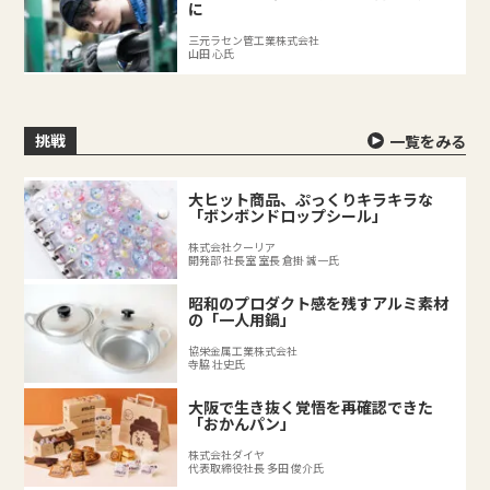
に
三元ラセン管工業株式会社
山田 心氏
挑戦
一覧をみる
大ヒット商品、ぷっくりキラキラな
「ボンボンドロップシール」
株式会社クーリア
開発部 社長室 室長 倉掛 誠一氏
昭和のプロダクト感を残すアルミ素材
の「一人用鍋」
協栄金属工業株式会社
寺脇 壮史氏
大阪で生き抜く覚悟を再確認できた
「おかんパン」
株式会社ダイヤ
代表取締役社長 多田 俊介氏