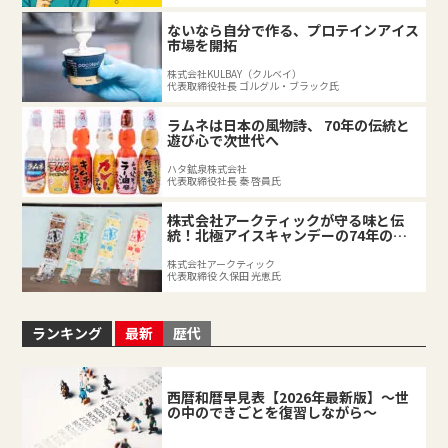
ないなら自分で作る、プロテインアイス
市場を開拓
株式会社KULBAY（クルベイ）
代表取締役社長 ゴルグル・ブラック氏
ラムネは日本の風物詩、 70年の伝統と
遊び心で次世代へ
ハタ鉱泉株式会社
代表取締役社長 秦 啓員氏
株式会社アークティックが守る味と伝
統！北極アイスキャンデーの74年の軌
跡
株式会社アークティック
代表取締役 久保田 光恵氏
ランキング
最新
歴代
西暦和暦早見表【2026年最新版】～世
の中のできごとを復習しながら～