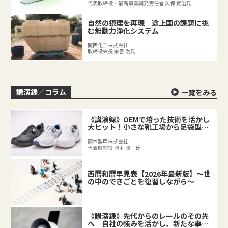
代表取締役・最高事業開発責任者 久保 賢治氏
自然の摂理を再現 途上国の課題に挑
む無動力浄化システム
関西化工株式会社
取締役会長 余吾 俊氏
講演録／コラム
一覧をみる
《講演録》OEMで培った技術を活かし
大ヒット！小さな靴工場から足袋型シ
ューズが誕生するまで
岡本製甲株式会社
代表取締役 岡本 陽一氏
西暦和暦早見表【2026年最新版】～世
の中のできごとを復習しながら～
《講演録》先代からのレールのその先
へ 自社の強みを活かし、新たな事業