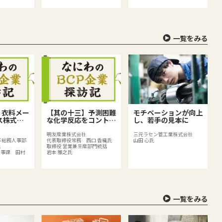
一覧をみる
】衣料メー
【其の十三】予測困難
モチベーションが向上
ス株式会
な化学反応をコントロ
し、若手の見本に
生産体制の
ールする、化学品メー
Pの取り組
カーならではのリスク
明友産業株式会社
三元ラセン管工業株式会社
 総務人事部
代表取締役常務 西口 香織氏
山田 心氏
リスク対策
とは？
氏
取締役 営業兼生産部門統括
人事課 田村
岩本 雅之氏
一覧をみる