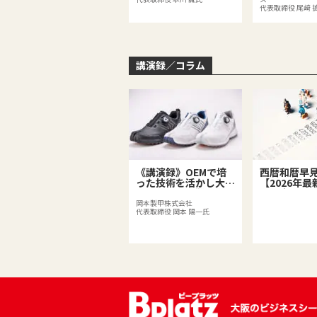
代表取締役 尾﨑 
講演録／コラム
《講演録》OEMで培
西暦和暦早
った技術を活かし大ヒ
【2026年
ット！小さな靴工場か
世の中ので
ら足袋型シューズが誕
習しながら
岡本製甲株式会社
代表取締役 岡本 陽一氏
生するまで