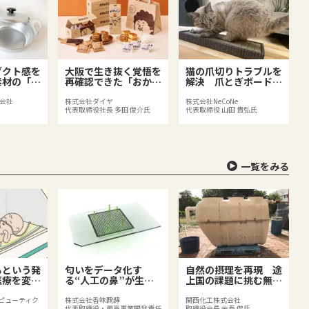
ダクト感を
大阪で生き抜く覚悟を
猫の爪切りトラブルを
素材の「一
再確認できた「おかん
解決 爪とぎボード
パン」
「bibi Nyan」
会社
株式会社ダイヤ
株式会社NeCoNe
代表取締役社長 多田 俊介氏
代表取締役 山田 貴弘氏
一覧をみる
るという発
匂いをデータ化す
自然の摂理を再現 途
医療を変え
る“人工の鼻”が生み
上国の課題に挑む無動
」
出す新たなビジネス
力浄化システム
ラピューティク
株式会社香味醗酵
関西化工株式会社
代表取締役・最高事業開発責任
取締役会長 余吾 俊氏