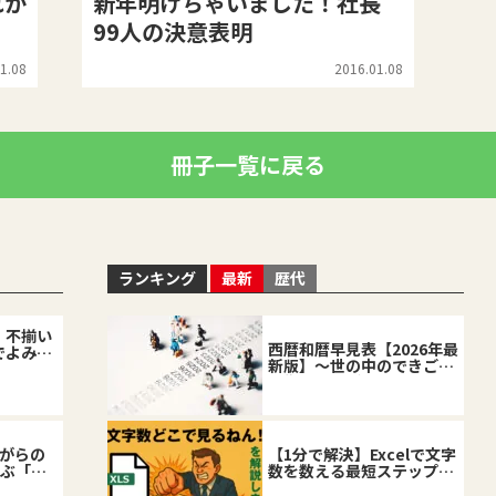
れか
新年明けちゃいました！社長
99人の決意表明
1.08
2016.01.08
冊子一覧に戻る
ランキング
最新
歴代
、不揃い
西暦和暦早見表【2026年最
でよみが
新版】～世の中のできごと
を復習しながら～
ながらの
【1分で解決】Excelで文字
学ぶ「当
数を数える最短ステップと
した企業
応用テクニック