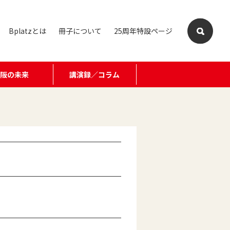
Bplatzとは
冊子について
25周年特設ページ
大阪の未来
講演録／コラム