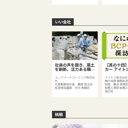
いい会社
社員の声を聞き、風土
【其の十四
を刷新。活力ある職場
カー アイト
がイノベーションを生
社のBCPは
む！
分散化、BC
コンクリートコーリング株式会
アイトス株式会社
社
執行役員 業務本部
みで既存の
代表取締役社長 藤尾 浩太氏
部長 藤井 美穂
を強化
経営統括室長 中元 美緒氏
総務人事部 総務
佳己氏
挑戦