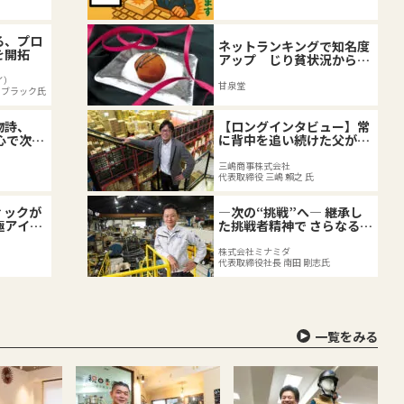
る、プロ
ネットランキングで知名度
を開拓
アップ じり貧状況から脱
出
イ）
甘泉堂
・ブラック氏
物詩、
【ロングインタビュー】常
心で次世
に背中を追い続けた父が突
然他界、二代目社長の組織
づくり。
三嶋商事株式会社
代表取締役 三嶋 賴之 氏
ィックが
―次の“挑戦”へ― 継承し
極アイス
た挑戦者精神で さらなるグ
の軌跡
ローバル化へ
株式会社ミナミダ
代表取締役社長 南田 剛志氏
一覧をみる