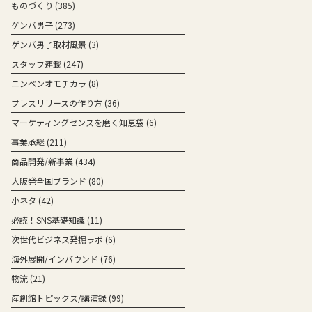
ものづくり
(385)
ゲンバ男子
(273)
ゲンバ男子取材風景
(3)
スタッフ連載
(247)
ニンベンオモチカラ
(8)
プレスリリースの作り方
(36)
マーケティングセンスを磨く知恵袋
(6)
事業承継
(211)
商品開発/新事業
(434)
大阪発全国ブランド
(80)
小ネタ
(42)
必読！SNS基礎知識
(11)
次世代ビジネス発掘ラボ
(6)
海外展開/インバウンド
(76)
物流
(21)
産創館トピックス/講演録
(99)