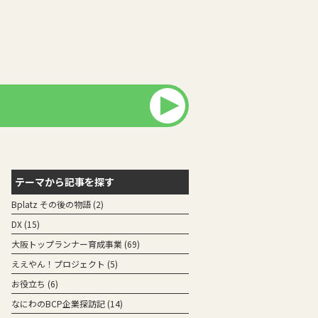
テーマから記事を探す
Bplatz その後の物語
(2)
DX
(15)
⼤阪トップランナー育成事業
(69)
ええやん！プロジェクト
(5)
お役立ち
(6)
なにわのBCP企業探訪記
(14)