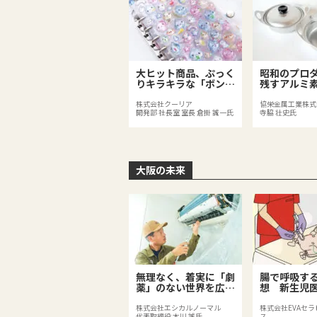
大ヒット商品、ぷっく
昭和のプロ
りキラキラな「ボンボ
残すアルミ
ンドロップシール」
人用鍋」
株式会社クーリア
協栄金属工業株式
開発部 社長室 室長 倉掛 誠一氏
寺脇 壮史氏
大阪の未来
無理なく、着実に「劇
腸で呼吸す
薬」のない世界を広げ
想 新生児
る
る「EVA法
株式会社エシカルノーマル
株式会社EVAセ
代表取締役 本川 誠氏
ス