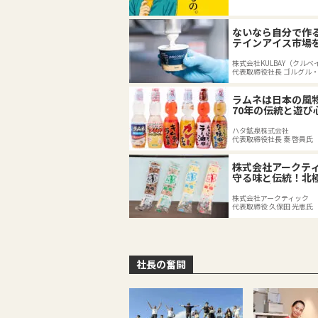
の底力
ないなら自分で作
テインアイス市場
株式会社KULBAY（クルベ
代表取締役社長 ゴルグル
ラムネは日本の風
70年の伝統と遊び
代へ
ハタ鉱泉株式会社
代表取締役社長 秦 啓員氏
株式会社アークテ
守る味と伝統！北
キャンデーの74年
株式会社アークティック
代表取締役 久保田 光恵氏
社長の奮闘