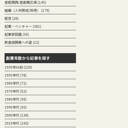
産経関西/産創館広場
(145)
組織（人材育成/採用）
(179)
経営
(26)
起業・ベンチャー
(381)
起業家図鑑
(50)
飲食店開業への道
(22)
創業年数から記事を探す
1950年以前 (220)
1950年代 (78)
1960年代 (71)
1970年代 (52)
1980年代 (56)
1990年代 (50)
2000年代 (138)
2010年代 (242)