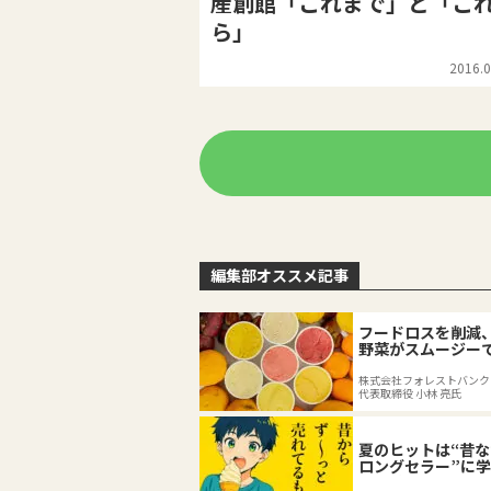
産創館「これまで」と「こ
ら」
2016.0
編集部オススメ記事
フードロスを削減
野菜がスムージー
える
株式会社フォレストバンク
代表取締役 小林 亮氏
夏のヒットは“昔
ロングセラー”に
たり前」を再定義