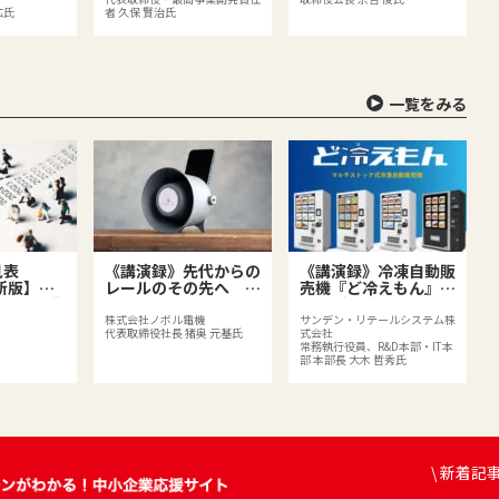
拡氏
者 久保 賢治氏
一覧をみる
見表
《講演録》先代からの
《講演録》冷凍自動販
最新版】～
レールのその先へ 自
売機『ど冷えもん』開
きごとを復
社の強みを活かし、新
発者が語る 新市場開
～
たな事業を拓く後継者
拓のヒント
株式会社ノボル電機
サンデン・リテールシステム株
代表取締役社長 猪奥 元基氏
式会社
の挑戦
常務執行役員、R&D本部・IT本
部 本部長 大木 哲秀氏
\ 新着記