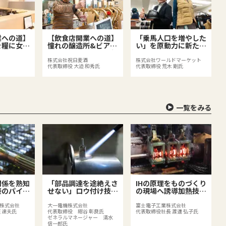
業への道】
【飲食店開業への道】
「乗馬人口を増やした
を糧に女将
憧れの醸造所&ビアバ
い」を原動力に新たな
を運ぶ価値
ーと地元商店街の活性
価値づくりに挑み続け
店
化に挑戦
る
株式会社祝日麦酒
株式会社ワールドマーケット
代表取締役 大迫 和秀氏
代表取締役 荒木 剛氏
一覧をみる
関係を熟知
「部品調達を途絶えさ
IHの原理をものづくり
接のパイオ
せない」ロウ付け技術
の現場へ誘導加熱技術
で製造業を支える
で品質向上を支える
株式会社
大一電機株式会社
富士電子工業株式会社
 達夫氏
代表取締役 紺谷 彰良氏
代表取締役社長 渡邊 弘子氏
ゼネラルマネージャー 清水
信一郎氏