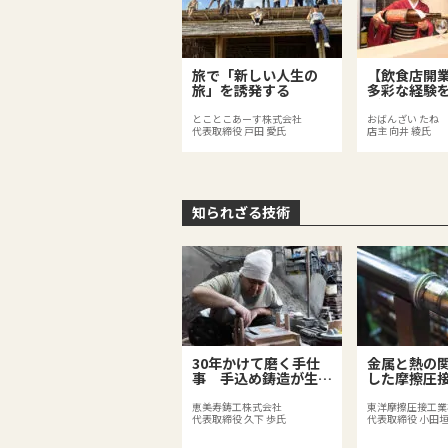
旅で「新しい人生の
【飲食店開
旅」を誘発する
多彩な経験
がつくる足
のある料理
とことこあーす株式会社
おばんざい たね
代表取締役 戸田 愛氏
店主 向井 綾氏
知られざる技術
30年かけて磨く手仕
金属と熱の
事 手込め鋳造が生み
した摩擦圧
出す価値
ニア
恵美寿鋳工株式会社
東洋摩擦圧接工業
代表取締役 久下 歩氏
代表取締役 小田垣