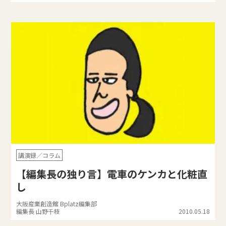
講演録／コラム
【編集長の独り言】電車のケンカと化粧直
し
大阪産業創造館 Bplatz編集部
編集長 山野千枝
2010.05.18