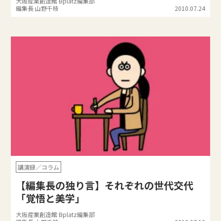
大阪産業創造館 Bplatz編集部
編集長 山野千枝
2010.07.24
講演録／コラム
【編集長の独り言】それぞれの世代交代
「覚悟と美学」
大阪産業創造館 Bplatz編集部