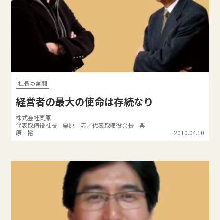
社長の奮闘
経営者の最大の使命は存続なり
株式会社栗原
代表取締役社長 栗原 亮／代表取締役会長 栗
原 裕
2010.04.10