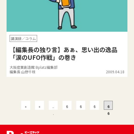
講演録／コラム
【編集長の独り言】あぁ、思い出の逸品
「涙のUFO作戦」の巻き
大阪産業創造館 Bplatz編集部
編集長 山野千枝
2009.04.18
«
«
..
6
6
6
6
先
.
3
4
5
6
頭