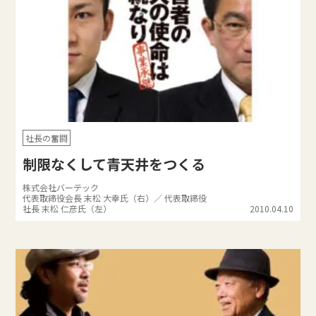
社長の奮闘
制限なくして青天井をつくる
株式会社バーテック
代表取締役会長 末松 大幸氏（右）／ 代表取締役
社長 末松 仁彦氏（左）
2010.04.10