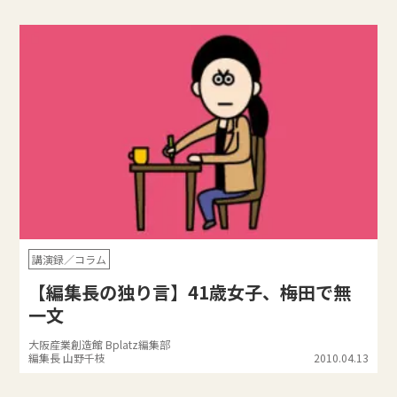
講演録／コラム
【編集長の独り言】41歳女子、梅田で無
一文
大阪産業創造館 Bplatz編集部
編集長 山野千枝
2010.04.13