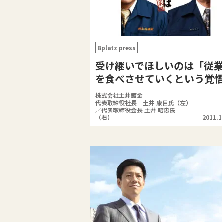
Bplatz press
受け継いでほしいのは「従
を食べさせていくという覚
株式会社土井鍍金
代表取締役社長 土井 康巨氏（左）
／代表取締役会長 土井 昭忠氏
（右）
2011.1