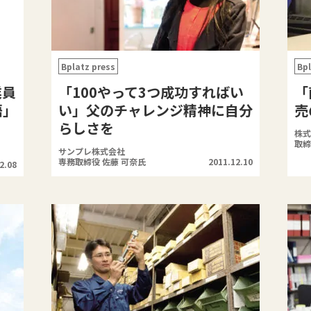
Bplatz press
Bpl
業員
「100やって3つ成功すればい
「
悟」
い」父のチャレンジ精神に自分
売
らしさを
株式
取締
サンプレ株式会社
専務取締役 佐藤 可奈氏
2011.12.10
2.08