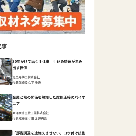
記事
30年かけて磨く手仕事 手込め鋳造が生み
出す価値
恵美寿鋳工株式会社
代表取締役 久下 歩氏
金属と熱の関係を熟知した摩擦圧接のパイオ
ニア
東洋摩擦圧接工業株式会社
代表取締役 小田垣 達夫氏
「部品調達を途絶えさせない」ロウ付け技術