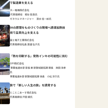
で製造業を支える
大一電機株式会社
代表取締役 紺谷 彰良氏
ゼネラルマネージャー 清水 信一郎氏
IHの原理をものづくりの現場へ誘導加熱技
術で品質向上を支える
富士電子工業株式会社
代表取締役社長 渡邊 弘子氏
「熱を印刷する」発熱インキの可能性に挑む
OPI株式会社
事業推進本部 部長 兼 新領域開拓課 課長 岸田 浩孝
氏
事業推進本部 新領域開拓課 係長 小松 洋介氏
旅で「新しい人生の旅」を誘発する
とことこあーす株式会社
代表取締役 戸田 愛氏