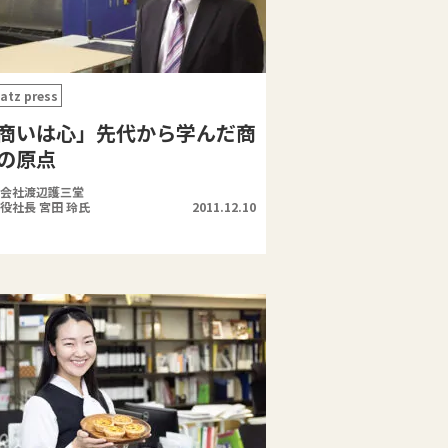
atz press
商いは心」先代から学んだ商
の原点
会社渡辺護三堂
役社長 宮田 玲氏
2011.12.10