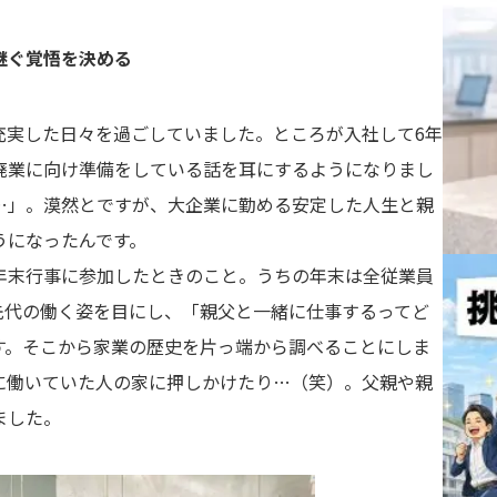
継ぐ覚悟を決める
充実した日々を過ごしていました。ところが入社して6年
廃業に向け準備をしている話を耳にするようになりまし
…」。漠然とですが、大企業に勤める安定した人生と親
うになったんです。
年末行事に参加したときのこと。うちの年末は全従業員
先代の働く姿を目にし、「親父と一緒に仕事するってど
す。そこから家業の歴史を片っ端から調べることにしま
に働いていた人の家に押しかけたり…（笑）。父親や親
ました。