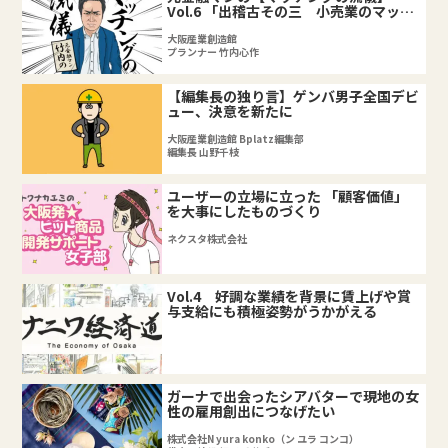
Vol.6 「出稽古その三 小売業のマッチ
ング編」
大阪産業創造館
プランナー 竹内心作
【編集長の独り言】ゲンバ男子全国デビ
ュー、決意を新たに
大阪産業創造館 Bplatz編集部
編集長 山野千枝
ユーザーの立場に立った 「顧客価値」
を大事にしたものづくり
ネクスタ株式会社
Vol.4 好調な業績を背景に賃上げや賞
与支給にも積極姿勢がうかがえる
ガーナで出会ったシアバターで現地の女
性の雇用創出につなげたい
株式会社N yura konko（ン ユラ コンコ）