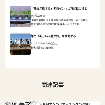
「熱を印刷する」発熱インキの可能性に挑む
OPI株式会社
事業推進本部 部長 兼 新領域開拓課 課長 岸田 浩孝氏
事業推進本部 新領域開拓課 係長 小松 洋介氏
旅で「新しい人生の旅」を誘発する
とことこあーす株式会社
代表取締役 戸田 愛氏
関連記事
元金融マンの【マッチングの流儀】