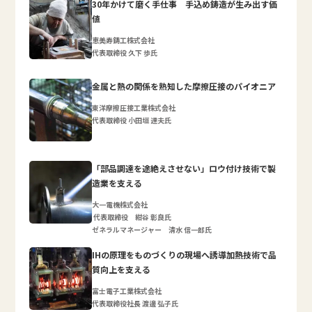
30年かけて磨く手仕事 手込め鋳造が生み出す価
値
恵美寿鋳工株式会社
代表取締役 久下 歩氏
金属と熱の関係を熟知した摩擦圧接のパイオニア
東洋摩擦圧接工業株式会社
代表取締役 小田垣 達夫氏
「部品調達を途絶えさせない」ロウ付け技術で製
造業を支える
大一電機株式会社
代表取締役 紺谷 彰良氏
ゼネラルマネージャー 清水 信一郎氏
IHの原理をものづくりの現場へ誘導加熱技術で品
質向上を支える
富士電子工業株式会社
代表取締役社長 渡邊 弘子氏