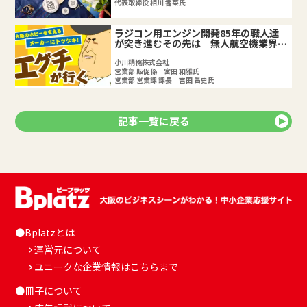
代表取締役 相川 香菜氏
ラジコン用エンジン開発85年の職人達
が突き進むその先は 無人航空機業界へ
挑む開発型企業【前編】
小川精機株式会社
営業部 販促係 宮田 和雅氏
営業部 営業課 課長 吉田 昌史氏
記事一覧に戻る
●Bplatzとは
運営元について
ユニークな企業情報はこちらまで
●冊子について