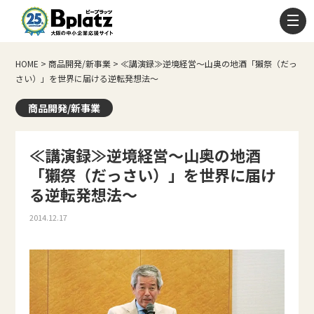
HOME
>
商品開発/新事業
>
≪講演録≫逆境経営～山奥の地酒「獺祭（だっ
さい）」を世界に届ける逆転発想法～
商品開発/新事業
≪講演録≫逆境経営～山奥の地酒
「獺祭（だっさい）」を世界に届け
る逆転発想法～
2014.12.17