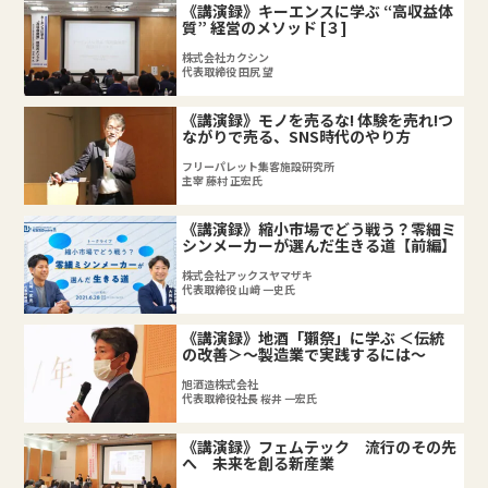
《講演録》キーエンスに学ぶ “高収益体
質” 経営のメソッド [３]
株式会社カクシン
代表取締役 田尻 望
《講演録》モノを売るな! 体験を売れ!つ
ながりで売る、SNS時代のやり方
フリーパレット集客施設研究所
主宰 藤村 正宏氏
《講演録》縮小市場でどう戦う？零細ミ
シンメーカーが選んだ生きる道【前編】
株式会社アックスヤマザキ
代表取締役 山﨑 一史氏
《講演録》地酒「獺祭」に学ぶ ＜伝統
の改善＞～製造業で実践するには～
旭酒造株式会社
代表取締役社長 桜井 一宏氏
《講演録》フェムテック 流行のその先
へ 未来を創る新産業