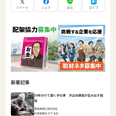
ツイート
シェア
送る
はてブ
新着記事
30年かけて磨く手仕事 手込め鋳造が生み出す価
値
恵美寿鋳工株式会社
代表取締役 久下 歩氏