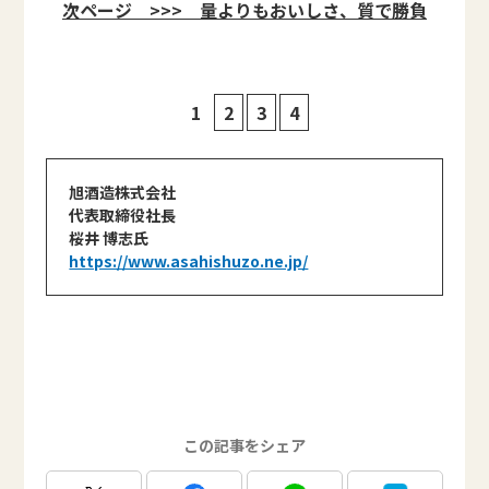
次ページ >>> 量よりもおいしさ、質で勝負
1
2
3
4
旭酒造株式会社
代表取締役社長
桜井 博志氏
https://www.asahishuzo.ne.jp/
この記事をシェア