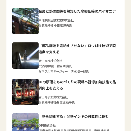
金属と熱の関係を熟知した摩擦圧接のパイオニア
東洋摩擦圧接工業株式会社
代表取締役 小田垣 達夫氏
「部品調達を途絶えさせない」ロウ付け技術で製
造業を支える
大一電機株式会社
代表取締役 紺谷 彰良氏
ゼネラルマネージャー 清水 信一郎氏
IHの原理をものづくりの現場へ誘導加熱技術で品
質向上を支える
富士電子工業株式会社
代表取締役社長 渡邊 弘子氏
「熱を印刷する」発熱インキの可能性に挑む
OPI株式会社
事業推進本部 部長 兼 新領域開拓課 課長 岸田 浩孝氏