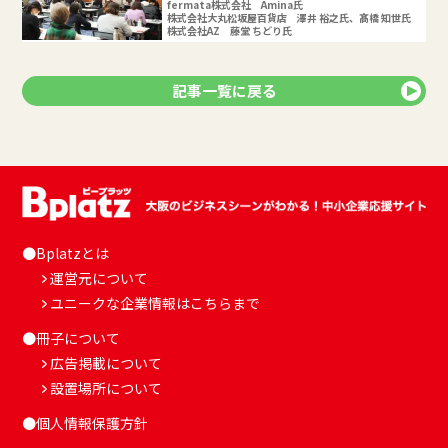
fermata株式会社 Amina氏
株式会社大丸松坂屋百貨店 澤井 裕之氏、髙橋 知世氏
株式会社AZ 藤堂 ちどり氏
記事一覧に戻る
●Bplatzとは
運営元について
ユニークな企業情報はこちらまで
●冊子について
広告掲載について
設置場所について
●個人情報保護方針