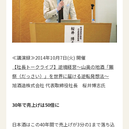
≪講演録≫2014年10月7日(火) 開催
【社長トークライブ】逆境経営～山奥の地酒「獺
祭（だっさい）」を世界に届ける逆転発想法～
旭酒造株式会社 代表取締役社長 桜井博志氏
30
年で売上げは50
倍に
日本酒はこの40年間で売上げが3分の1まで落ち込