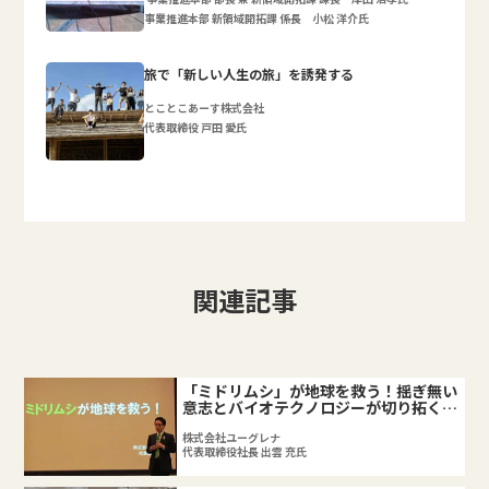
事業推進本部 新領域開拓課 係長 小松 洋介氏
旅で「新しい人生の旅」を誘発する
とことこあーす株式会社
代表取締役 戸田 愛氏
関連記事
「ミドリムシ」が地球を救う！揺ぎ無い
意志とバイオテクノロジーが切り拓くイ
ノベーションビジネス。
株式会社ユーグレナ
代表取締役社長 出雲 充氏