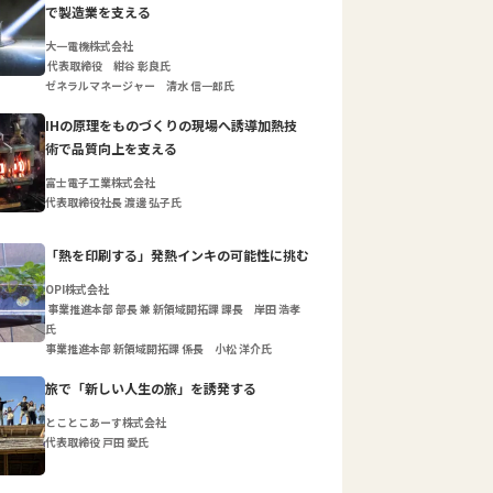
で製造業を支える
大一電機株式会社
代表取締役 紺谷 彰良氏
ゼネラルマネージャー 清水 信一郎氏
IHの原理をものづくりの現場へ誘導加熱技
術で品質向上を支える
富士電子工業株式会社
代表取締役社長 渡邊 弘子氏
「熱を印刷する」発熱インキの可能性に挑む
OPI株式会社
事業推進本部 部長 兼 新領域開拓課 課長 岸田 浩孝
氏
事業推進本部 新領域開拓課 係長 小松 洋介氏
旅で「新しい人生の旅」を誘発する
とことこあーす株式会社
代表取締役 戸田 愛氏