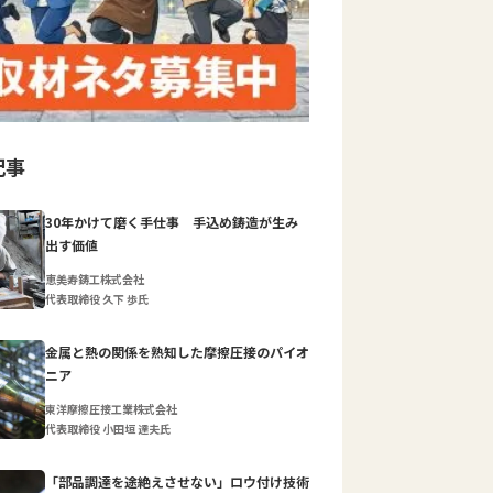
記事
30年かけて磨く手仕事 手込め鋳造が生み
出す価値
恵美寿鋳工株式会社
代表取締役 久下 歩氏
金属と熱の関係を熟知した摩擦圧接のパイオ
ニア
東洋摩擦圧接工業株式会社
代表取締役 小田垣 達夫氏
「部品調達を途絶えさせない」ロウ付け技術