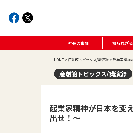
社長の奮闘
知られざ
HOME
>
産創館トピックス/講演録
>
起業家精神
産創館トピックス/講演録
起業家精神が日本を変え
出せ！～