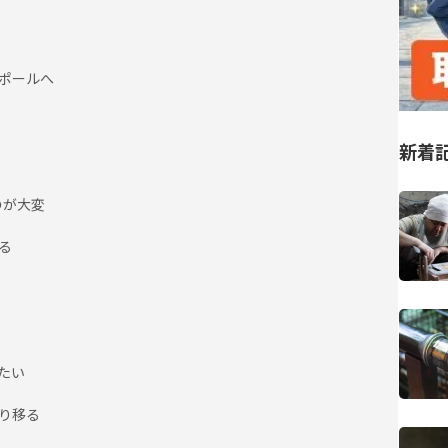
ポールへ
新着
のが大変
る
たい
り移る